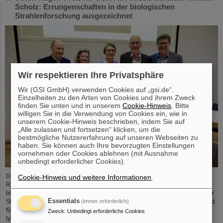
Scholz: Errungenschaften in der biologischen
Strahlenforschung ausgezeichnet
Wir respektieren Ihre Privatsphäre
Wir (GSI GmbH) verwenden Cookies auf „gsi.de“.
Einzelheiten zu den Arten von Cookies und ihrem Zweck
finden Sie unten und in unserem
Cookie-Hinweis
. Bitte
willigen Sie in die Verwendung von Cookies ein, wie in
unserem Cookie-Hinweis beschrieben, indem Sie auf
„Alle zulassen und fortsetzen“ klicken, um die
bestmögliche Nutzererfahrung auf unseren Webseiten zu
haben. Sie können auch Ihre bevorzugten Einstellungen
vornehmen oder Cookies ablehnen (mit Ausnahme
unbedingt erforderlicher Cookies).
Der GSI/FAIR-Wissenschaftler Privatdozent Dr. Michael Scholz wurde im
Cookie-Hinweis und weitere Informationen
.
Rahmen der diesjährigen Jahrestagung der Deutschen Gesellschaft für
biologische Strahlenforschung (DeGBS) in München für seine Beiträge in der
Essentials
(immer erforderlich)
Strahlenforschung mit dem Ulrich-Hagen-Preis ausgezeichnet. Der Preis wird
für herausragende Verdienste in der deutschen Strahlenforschung –
Zweck
:
Unbedingt erforderliche Cookies
typischerweise für ein Lebenswerk – vergeben.