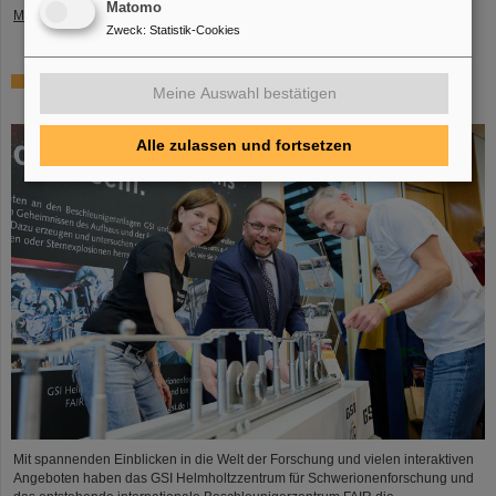
Matomo
Mehr »
Zweck
:
Statistik-Cookies
Tag der offenen Tür in der Hessischen Landesvertretung
Meine Auswahl bestätigen
in Berlin: GSI und FAIR ziehen positive Bilanz
Alle zulassen und fortsetzen
Mit spannenden Einblicken in die Welt der Forschung und vielen interaktiven
Angeboten haben das GSI Helmholtzzentrum für Schwerionenforschung und