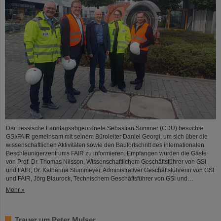
Der hessische Landtagsabgeordnete Sebastian Sommer (CDU) besuchte
GSI/FAIR gemeinsam mit seinem Büroleiter Daniel Georgi, um sich über die
wissenschaftlichen Aktivitäten sowie den Baufortschritt des internationalen
Beschleunigerzentrums FAIR zu informieren. Empfangen wurden die Gäste
von Prof. Dr. Thomas Nilsson, Wissenschaftlichem Geschäftsführer von GSI
und FAIR, Dr. Katharina Stummeyer, Administrativer Geschäftsführerin von GSI
und FAIR, Jörg Blaurock, Technischem Geschäftsführer von GSI und…
Mehr »
Trauer um Peter Mulser