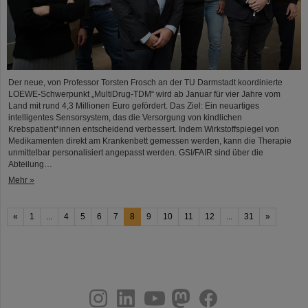
Der neue, von Professor Torsten Frosch an der TU Darmstadt koordinierte
LOEWE-Schwerpunkt „MultiDrug-TDM“ wird ab Januar für vier Jahre vom
Land mit rund 4,3 Millionen Euro gefördert. Das Ziel: Ein neuartiges
intelligentes Sensorsystem, das die Versorgung von kindlichen
Krebspatient*innen entscheidend verbessert. Indem Wirkstoffspiegel von
Medikamenten direkt am Krankenbett gemessen werden, kann die Therapie
unmittelbar personalisiert angepasst werden. GSI/FAIR sind über die
Abteilung…
Mehr »
«
1
...
4
5
6
7
8
9
10
11
12
...
31
»
instagram
linkedin
youtube
helmholtz.social
facebook