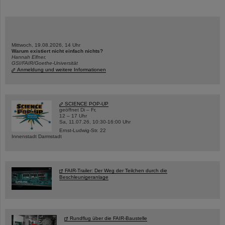
Mittwoch, 19.08.2026, 14 Uhr
Warum existiert nicht einfach nichts?
Hannah Elfner,
GSI/FAIR/Goethe-Universität
Anmeldung und weitere Informationen
SCIENCE POP-UP
geöffnet Di – Fr,
12 – 17 Uhr
Sa, 11.07.26, 10:30-16:00 Uhr
Ernst-Ludwig-Str. 22
Innenstadt Darmstadt
FAIR-Trailer: Der Weg der Teilchen durch die
Beschleunigeranlage
Rundflug über die FAIR-Baustelle