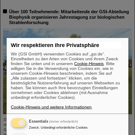
Über 100 Teilnehmende: Mitarbeitende der GSI-Abteilung
Biophysik organisieren Jahrestagung zur biologischen
Strahlenforschung
Wir respektieren Ihre Privatsphäre
Wir (GSI GmbH) verwenden Cookies auf „gsi.de“.
Einzelheiten zu den Arten von Cookies und ihrem Zweck
finden Sie unten und in unserem
Cookie-Hinweis
. Bitte
willigen Sie in die Verwendung von Cookies ein, wie in
unserem Cookie-Hinweis beschrieben, indem Sie auf
„Alle zulassen und fortsetzen“ klicken, um die
bestmögliche Nutzererfahrung auf unseren Webseiten zu
haben. Sie können auch Ihre bevorzugten Einstellungen
vornehmen oder Cookies ablehnen (mit Ausnahme
unbedingt erforderlicher Cookies).
Cookie-Hinweis und weitere Informationen
.
Die Forschung zu biologischen Wirkungen ionisierender und
Essentials
(immer erforderlich)
nichtionisierender Strahlungen zu fördern, ist das Hauptziel der Deutschen
Zweck
:
Unbedingt erforderliche Cookies
Gesellschaft für Biologische Strahlenforschung (DeGBS). Mehr als 110
Wissenschaftler*innen aus ganz Deutschland kamen nun auf der DeGBS-