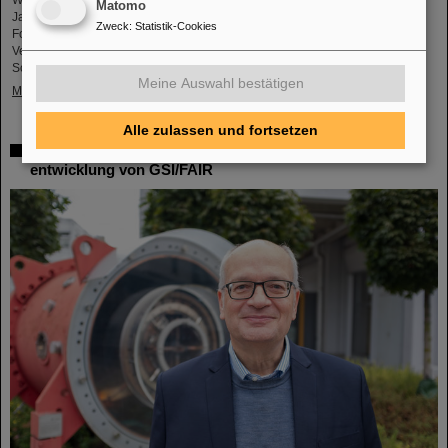
Matomo
Jahrestagung zusammen, um drei Tage lang neue Ergebnisse aus der
Zweck
:
Statistik-Cookies
Forschung vorzustellen und zu diskutieren. Organisiert wurde die
Veranstaltung von der Abteilung Biophysik des GSI Helmholtzzentrum für
Schwerionenforschung.
Meine Auswahl bestätigen
Mehr »
Alle zulassen und fortsetzen
Dr. Ralph Aßmann leitet Beschleunigerbetrieb und -
entwicklung von GSI/FAIR