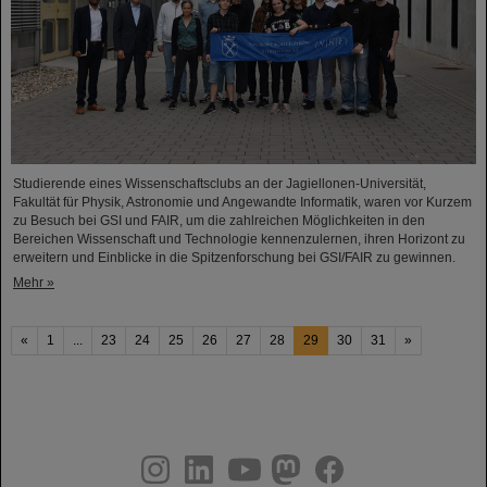
Studierende eines Wissenschaftsclubs an der Jagiellonen-Universität,
Fakultät für Physik, Astronomie und Angewandte Informatik, waren vor Kurzem
zu Besuch bei GSI und FAIR, um die zahlreichen Möglichkeiten in den
Bereichen Wissenschaft und Technologie kennenzulernen, ihren Horizont zu
erweitern und Einblicke in die Spitzenforschung bei GSI/FAIR zu gewinnen.
Mehr »
«
1
...
23
24
25
26
27
28
29
30
31
»
instagram
linkedin
youtube
helmholtz.social
facebook