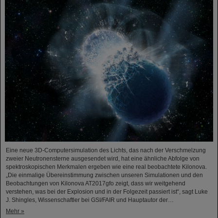
Eine neue 3D-Computersimulation des Lichts, das nach der Verschmelzung
zweier Neutronensterne ausgesendet wird, hat eine ähnliche Abfolge von
spektroskopischen Merkmalen ergeben wie eine real beobachtete Kilonova.
„Die einmalige Übereinstimmung zwischen unseren Simulationen und den
Beobachtungen von Kilonova AT2017gfo zeigt, dass wir weitgehend
verstehen, was bei der Explosion und in der Folgezeit passiert ist“, sagt Luke
J. Shingles, Wissenschaftler bei GSI/FAIR und Hauptautor der…
Mehr »