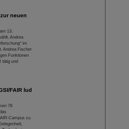
 zur neuen
 am 13.
ählt. Andrea
enforschung“ im
. Andrea Fischer
tigen Funktionen
 tätig und
GSI/FAIR lud
hmen 78
 das
/FAIR-Campus zu
Gelegenheit,