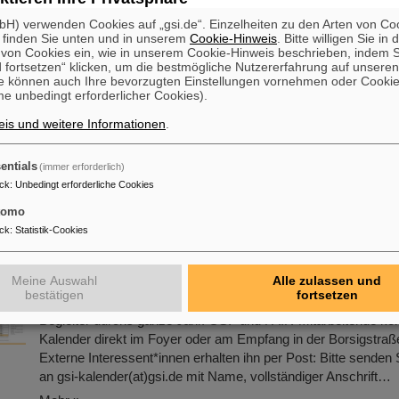
iment liefert zwei Monate nach Fertigstellung er
che Ergebnisse
H) verwenden Cookies auf „gsi.de“. Einzelheiten zu den Arten von Co
 finden Sie unten und in unserem
Cookie-Hinweis
. Bitte willigen Sie in 
on Cookies ein, wie in unserem Cookie-Hinweis beschrieben, indem Si
Das Institut für Hochenergiephysik (IHEP) der Chinesischen 
 fortsetzen“ klicken, um die bestmögliche Nutzererfahrung auf unsere
Wissenschaften hielt eine Pressekonferenz in Jiangmen City 
e können auch Ihre bevorzugten Einstellungen vornehmen oder Cooki
erfolgreiche Fertigstellung des Jiangmen Underground Neutri
e unbedingt erforderlicher Cookies).
(JUNO) und die Veröffentlichung der ersten physikalischen E
is und weitere Informationen
.
bekannt zu geben. Nach mehr als einem Jahrzehnt der Planu
der internationalen Zusammenarbeit ist JUNO nun der weltwei
angelegte, hochpräzise Neutrinodetektor der nächsten Genera
entials
(immer erforderlich)
ck
:
Unbedingt erforderliche Cookies
Mehr »
tomo
ck
:
Statistik-Cookies
kalender von GSI und FAIR ist wieder da!
Unser großformatiger DIN-A2-Kalender bietet eine übersichtli
Meine Auswahl
Alle zulassen und
aller Feiertage und Schulferien sowie ausreichend Platz für pe
bestätigen
fortsetzen
Notizen. Mit attraktiven Bildern von GSI und FAIR ist er ein pr
Begleiter durchs ganze Jahr. GSI- und FAIR-Mitarbeitende k
Kalender direkt im Foyer oder am Empfang in der Borsigstraß
Externe Interessent*innen erhalten ihn per Post: Bitte senden 
an gsi-kalender(at)gsi.de mit Name, vollständiger Anschrift…