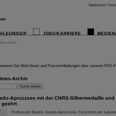
Telefonbuch
Anre
HLEUNIGER
JOBS/KARRIERE
MEDIEN
News-Archiv
insta
nnieren Sie Web-News und Pressemitteilungen über unseren RSS-F
News-Archiv
rado-Apruzzese mit der CNRS-Silbermedaille und 
s geehrt
Professorin Béatriz Jurado-Apruzzese, Forscherin am Laborat