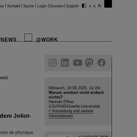
ise
Kontakt
Suche
Login
Drucken
English
/NEWS
@WORK
gram
linkedin
youtube
helmholtz.social
facebook
eed.
Mittwoch, 19.08.2026, 14 Uhr
Warum existiert nicht einfach
nichts?
Hannah Elfner,
GSI/FAIR/Goethe-Universität
Anmeldung und weitere
dem Joliot-
Informationen
oire de physique