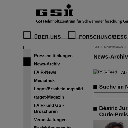
ÜBER UNS
FORSCHUNG/BESC
GSI
>
Medien/News
>
Pressemitteilungen
News-Archiv
News-Archiv
FAIR-News
©
Abo
Mediathek
Suche im 
Logos/Erscheinungsbild
target-Magazin
FAIR- und GSI-
Béatriz Ju
Broschüren
Curie-Prei
Veranstaltungen
Besichtigungen bei