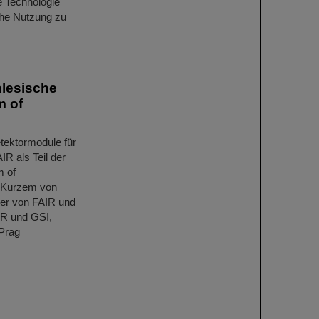
e Technologie
che Nutzung zu
hlesische
m of
etektormodule für
R als Teil der
 of
r Kurzem von
rer von FAIR und
IR und GSI,
Prag