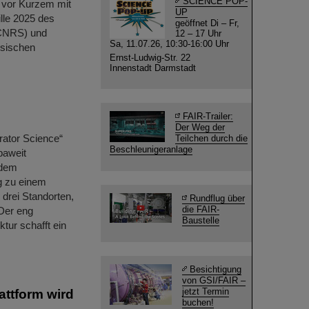
SCIENCE POP-
e vor Kurzem mit
UP
ille 2025 des
geöffnet Di – Fr,
(CNRS) und
12 – 17 Uhr
Sa, 11.07.26, 10:30-16:00 Uhr
ösischen
Ernst-Ludwig-Str. 22
Innenstadt Darmstadt
FAIR-Trailer:
Der Weg der
rator Science“
Teilchen durch die
Beschleunigeranlage
paweit
 dem
g zu einem
drei Standorten,
Rundflug über
die FAIR-
 Der eng
Baustelle
tur schafft ein
Besichtigung
von GSI/FAIR –
jetzt Termin
attform wird
buchen!