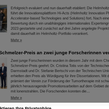
Erfolgreich evaluiert und nun dauerhaft etabliert: Die Helmho
führt die Innovationsplattform Hi-Acts (Helmholtz Innovation Pl
Accelerator-based Technologies and Solutions) fort. Nach eine
Bewertung durch ein unabhängiges internationales Experteng
2023 gestartete und zunächst auf drei Jahre angelegte Projekt 
damit dauerhaft im Helmholtz-Portfolio verankert.
Mehr »
Schmelzer-Preis an zwei junge Forscherinnen ve
Zwei junge Forscherinnen wurden in diesem Jahr mit dem Chr
Schmelzer-Preis geehrt: Dr. Cristina Totis von der Technische
Darmstadt und Dr. Stefanie Bertschi von der Technischen Uni
erhielten den Preis als Würdigung für ihre Dissertationen. Mit
prämiert der Verein zur Förderung der Tumortherapie mit schw
jährlich herausragende Promotionsarbeiten auf dem Gebiet de
mit Ionenstrahlen. Die Forschenden konnten die…
Mehr »
ktieren Ihre Privatsphäre