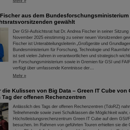
Mehr »
 Fischer aus dem Bundesforschungsministerium
htsratsvorsitzenden gewählt
Der GSI-Aufsichtsrat hat Dr. Andrea Fischer in seiner Sitzung
November 2025 einstimmig zu seiner neuen Vorsitzenden gew
Fischer ist Unterabteilungsleiterin „Großgeräte und Grundlag
Bundesministerium für Forschung, Technologie und Raumfahrt
ist seit vielen Jahren in verantwortlichen und strategisch wich
im Forschungsministerium sowie in Gremien für GSI und FAIR
verfügt über umfassende Kenntnisse der…
Mehr »
er die Kulissen von Big Data – Green IT Cube von 
 Tag der offenen Rechenzentren
Anlässlich des Tags der offenen Rechenzentren (TdoRZ) na
Teilnehmende sowie zwei Schulklassen die Möglichkeit wahr,
Höchstleistungsrechenzentrum Green IT Cube auf dem GSI
besuchen. Im Rahmen von geführten Touren erhielten sie die 