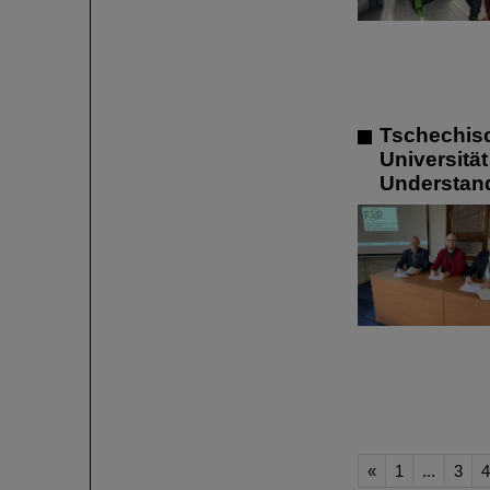
Tschechisc
Universitä
Understan
«
1
...
3
4