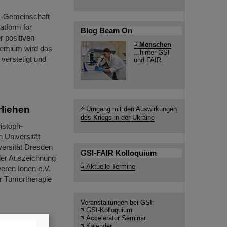
ltz-Gemeinschaft
atform for
Blog Beam On
r positiven
Menschen
remium wird das
...hinter GSI
verstetigt und
und FAIR.
rliehen
Umgang mit den Auswirkungen
des Kriegs in der Ukraine
istoph-
n Universität
versität Dresden
GSI-FAIR Kolloquium
 der Auszeichnung
Aktuelle Termine
eren Ionen e.V.
r Tumortherapie
Veranstaltungen bei GSI:
GSI-Kolloquium
Accelerator Seminar
Kalender