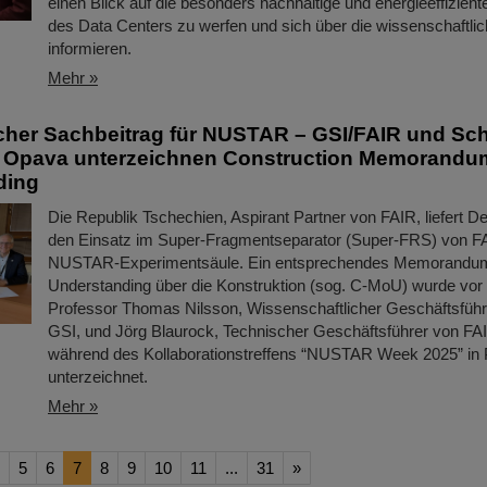
einen Blick auf die besonders nachhaltige und energieeffizient
des Data Centers zu werfen und sich über die wissenschaftli
informieren.
Mehr »
her Sachbeitrag für NUSTAR – GSI/FAIR und Sc
t Opava unterzeichnen Construction Memorandu
ding
Die Republik Tschechien, Aspirant Partner von FAIR, liefert D
den Einsatz im Super-Fragmentseparator (Super-FRS) von FAI
NUSTAR-Experimentsäule. Ein entsprechendes Memorandum
Understanding über die Konstruktion (sog. C-MoU) wurde vo
Professor Thomas Nilsson, Wissenschaftlicher Geschäftsfüh
GSI, und Jörg Blaurock, Technischer Geschäftsführer von FA
während des Kollaborationstreffens “NUSTAR Week 2025” in 
unterzeichnet.
Mehr »
5
6
7
8
9
10
11
...
31
»