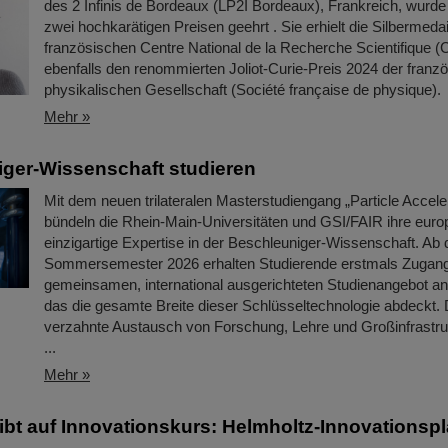
des 2 Infinis de Bordeaux (LP2I Bordeaux), Frankreich, wurd
zwei hochkarätigen Preisen geehrt . Sie erhielt die Silbermeda
französischen Centre National de la Recherche Scientifique 
ebenfalls den renommierten Joliot-Curie-Preis 2024 der franz
physikalischen Gesellschaft (Société française de physique).
Mehr »
ger-Wissenschaft studieren
Mit dem neuen trilateralen Masterstudiengang „Particle Accele
bündeln die Rhein-Main-Universitäten und GSI/FAIR ihre euro
einzigartige Expertise in der Beschleuniger-Wissenschaft. Ab
Sommersemester 2026 erhalten Studierende erstmals Zugan
gemeinsamen, international ausgerichteten Studienangebot an 
das die gesamte Breite dieser Schlüsseltechnologie abdeckt.
verzahnte Austausch von Forschung, Lehre und Großinfrastruk
...
Mehr »
eibt auf Innovationskurs: Helmholtz-Innovationspl