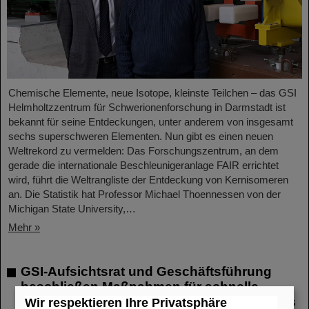
Chemische Elemente, neue Isotope, kleinste Teilchen – das GSI
Helmholtzzentrum für Schwerionenforschung in Darmstadt ist
bekannt für seine Entdeckungen, unter anderem von insgesamt
sechs superschweren Elementen. Nun gibt es einen neuen
Weltrekord zu vermelden: Das Forschungszentrum, an dem
gerade die internationale Beschleunigeranlage FAIR errichtet
wird, führt die Weltrangliste der Entdeckung von Kernisomeren
an. Die Statistik hat Professor Michael Thoennessen von der
Michigan State University,…
Mehr »
GSI-Aufsichtsrat und Geschäftsführung
beschließen Maßnahmen für schnelle
Wiederherstellung des Forschungsbetriebs
Wir respektieren Ihre Privatsphäre