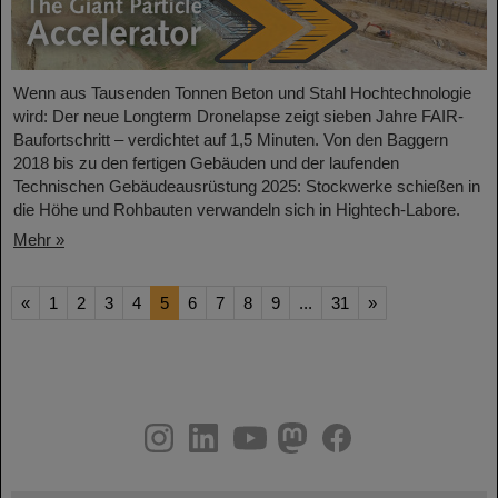
Wenn aus Tausenden Tonnen Beton und Stahl Hochtechnologie
wird: Der neue Longterm Dronelapse zeigt sieben Jahre FAIR-
Baufortschritt – verdichtet auf 1,5 Minuten. Von den Baggern
2018 bis zu den fertigen Gebäuden und der laufenden
Technischen Gebäudeausrüstung 2025: Stockwerke schießen in
die Höhe und Rohbauten verwandeln sich in Hightech-Labore.​
Mehr »
«
1
2
3
4
5
6
7
8
9
...
31
»
instagram
linkedin
youtube
helmholtz.social
facebook