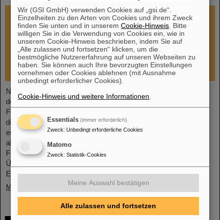
Wir (GSI GmbH) verwenden Cookies auf „gsi.de“.
Einzelheiten zu den Arten von Cookies und ihrem Zweck
finden Sie unten und in unserem
Cookie-Hinweis
. Bitte
willigen Sie in die Verwendung von Cookies ein, wie in
unserem Cookie-Hinweis beschrieben, indem Sie auf
„Alle zulassen und fortsetzen“ klicken, um die
bestmögliche Nutzererfahrung auf unseren Webseiten zu
haben. Sie können auch Ihre bevorzugten Einstellungen
vornehmen oder Cookies ablehnen (mit Ausnahme
unbedingt erforderlicher Cookies).
Nach dem Brandereignis bei GSI am 5. Februar 2026 hat sich
Cookie-Hinweis und weitere Informationen
.
der GSI-Aufsichtsrat in einer außerordentlichen Sitzung am 13.
Februar mit dem Lagebild befasst und Sofortmaßnahmen
Essentials
(immer erforderlich)
diskutiert und beschlossen. Fokus sind jetzt unmittelbar
Zweck
:
Unbedingt erforderliche Cookies
erforderliche Reparatur- und Instandsetzungsmaßnahmen,
alternative Lösungen für die Wiederherstellung des
Matomo
Forschungsbetriebes sowie die Inbetriebnahme von FAIR und
Zweck
:
Statistik-Cookies
Überbrückungsmöglichkeiten für Forschende, die kurzfristig auf
Experimentierbetrieb am Beschleuniger
Meine Auswahl bestätigen
Mehr »
Alle zulassen und fortsetzen
Nach Großbrand laufen die