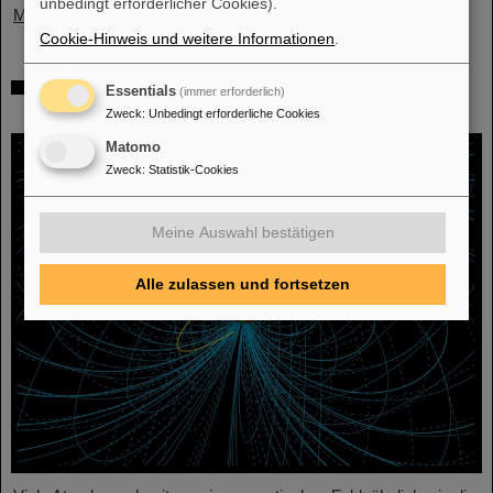
unbedingt erforderlicher Cookies).
Mehr »
Cookie-Hinweis und weitere Informationen
.
Physiker*innen testen Quantentheorie mit
Essentials
(immer erforderlich)
Atomkernen aus einer Kernreaktion
Zweck
:
Unbedingt erforderliche Cookies
Matomo
Zweck
:
Statistik-Cookies
Meine Auswahl bestätigen
Alle zulassen und fortsetzen