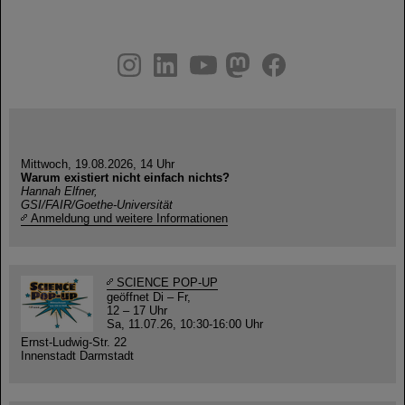
instagram
linkedin
youtube
helmholtz.social
facebook
Mittwoch, 19.08.2026, 14 Uhr
Warum existiert nicht einfach nichts?
Hannah Elfner,
GSI/FAIR/Goethe-Universität
Anmeldung und weitere Informationen
SCIENCE POP-UP
geöffnet Di – Fr,
12 – 17 Uhr
Sa, 11.07.26, 10:30-16:00 Uhr
Ernst-Ludwig-Str. 22
Innenstadt Darmstadt