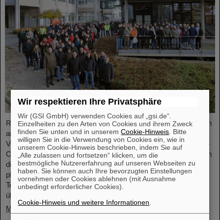
Wir respektieren Ihre Privatsphäre
Wir (GSI GmbH) verwenden Cookies auf „gsi.de“.
Rund 110 Oberstufenschüler*innen aus ganz Hessen besuchten
Einzelheiten zu den Arten von Cookies und ihrem Zweck
finden Sie unten und in unserem
Cookie-Hinweis
. Bitte
am Samstag, den 23. November, zum 25. Jubiläum der
willigen Sie in die Verwendung von Cookies ein, wie in
Veranstaltungsreihe „Saturday Morning Physics“ den GSI/FAIR-
unserem Cookie-Hinweis beschrieben, indem Sie auf
Campus. In Rundgängen durch die Forschungsanlagen erhielten
„Alle zulassen und fortsetzen“ klicken, um die
bestmögliche Nutzererfahrung auf unseren Webseiten zu
die Schüler*innen spannende Einblicke in die aktuelle
haben. Sie können auch Ihre bevorzugten Einstellungen
physikalische Forschung, erkundeten die bestehenden GSI-
vornehmen oder Cookies ablehnen (mit Ausnahme
Teilchenbeschleuniger und -Experimente und informierten sich
unbedingt erforderlicher Cookies).
über den Bau der internationalen Beschleunigeranlage FAIR.
Cookie-Hinweis und weitere Informationen
.
Mehr »