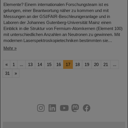
Elemente? Einem internationalen Forschungsteam ist es
gelungen, einer Beantwortung näher zu kommen und mit
Messungen an der GSI/FAIR-Beschleunigeranlage und in
Laboren der Johannes Gutenberg-Universität Mainz einen
Einblick in die Struktur von Fermium-Atomkernen (Element 100)
mit unterschiedlichen Anzahlen an Neutronen zu gewinnen. Mit
modernen Laserspektroskopietechniken bestimmten sie…
Mehr »
«
1
...
13
14
15
16
17
18
19
20
21
...
31
»
instagram
linkedin
youtube
helmholtz.social
facebook