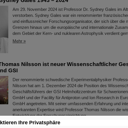
Sydney Gales 1943 – 2024
Am 29. November 2024 ist Professor Dr. Sydney Gales im Alt
verstorben. Sydney Gales war ein renommierter französische
und einflussreicher Forschungsorganisator, der sich über die 
Grenzen hinaus um die europäische und internationale Zusam
dem Gebiet der Kern- und nuklearen Astrophysik verdient gem
Mehr »
Thomas Nilsson ist neuer Wissenschaftlicher Ge
und GSI
Der renommierte schwedische Experimentalphysiker Profes
Nilsson hat am 1. Dezember 2024 die Position des Wissensch
Geschäftsführers der GSI Helmholtzzentrum für Schwerione
GmbH und der Facility für Antiproton und Ion Research in Eur
GmbH angetreten. Mit seiner umfassenden Erfahrung und inte
anerkannten Expertise wird Professor Thomas Nilsson die wi
Entwicklung der Forschungseinrichtung ...
ktieren Ihre Privatsphäre
Mehr »