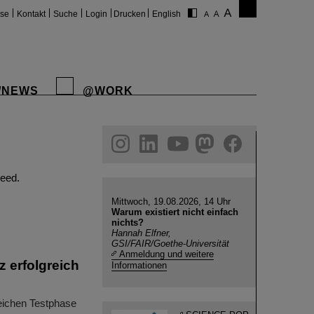
ise
Kontakt
Suche
Login
Drucken
English
/NEWS
@WORK
gram
linkedin
youtube
helmholtz.social
facebook
eed.
Mittwoch, 19.08.2026, 14 Uhr
Warum existiert nicht einfach
nichts?
Hannah Elfner,
GSI/FAIR/Goethe-Universität
Anmeldung und weitere
z erfolgreich
Informationen
eichen Testphase