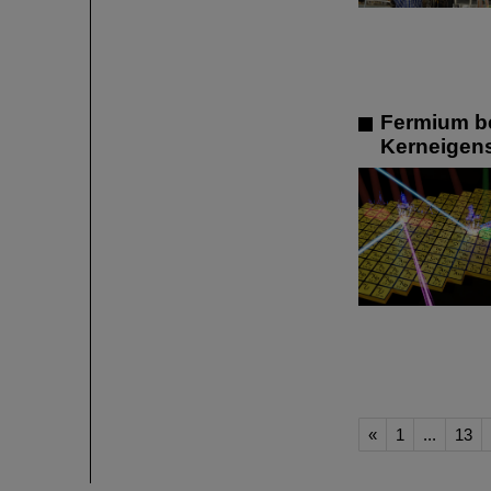
Fermium b
Kerneigens
«
1
...
13