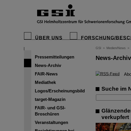
ÜBER UNS
FORSCHUNG/BESC
GSI
>
Medien/News
>
Pressemitteilungen
News-Archiv
News-Archiv
FAIR-News
©
Abo
Mediathek
Suche im 
Logos/Erscheinungsbild
target-Magazin
FAIR- und GSI-
Glänzender
Broschüren
verkupfert
Veranstaltungen
Besichtigungen bei