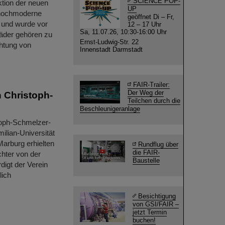
SCIENCE POP-
ktion der neuen
UP
e hochmoderne
geöffnet Di – Fr,
 und wurde vor
12 – 17 Uhr
Sa, 11.07.26, 10:30-16:00 Uhr
Bäder gehören zu
Ernst-Ludwig-Str. 22
chtung von
Innenstadt Darmstadt
FAIR-Trailer:
Der Weg der
 Christoph-
Teilchen durch die
Beschleunigeranlage
toph-Schmelzer-
ilian-Universität
Marburg erhielten
Rundflug über
die FAIR-
chter von der
Baustelle
digt der Verein
lich
Besichtigung
von GSI/FAIR –
jetzt Termin
buchen!