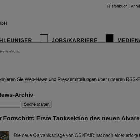
Telefonbuch
Anre
HLEUNIGER
JOBS/KARRIERE
MEDIEN
News-Archiv
insta
nnieren Sie Web-News und Pressemitteilungen über unseren RSS-F
News-Archiv
 Fortschritt: Erste Tanksektion des neuen Alvare
Die neue Galvanikanlage von GSI/FAIR hat nach einer erfolgr