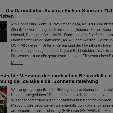
 Die Darmstädter Science-Fiction-Serie am 21.1
rleben
Am Donnerstag, dem 21. November 2024, ab 18:00 Uhr bietet
öffentliche Vorführung der Darmstädter Science-Fiction-Serie
Hörsaal, Planckstraße 1, 64291 Darmstadt an. Die Serie – pro
Darmstädter Filmschaffenden „Tag & Nacht Media“ – wurde in 
GSI/FAIR gedreht. Unter anderem sind der Hauptkontrollraum
Beschleunigeranlage und der Crystal-Ball-Detektor als Zeitm
Die Veranstaltung gibt gemeinsam mit dem Filmteam einen Ei
Mehr »
strebte Messung des exotischen Betazerfalls in T
mung der Zeitskala der Sonnenentstehung
Wie lange hat eigentlich die Bildung unserer Sonne in ihrer stel
Kinderstube gedauert? Eine internationale Kollaboration von
Wissenschaftler*innen ist einer Antwort nun nähergekommen. 
Messung des gebundenen Beta-Zerfalls von vollständig ionisi
am Experimentierspeicherring (ESR) von GSI/FAIR. Die Mes