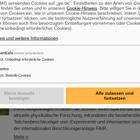
H) verwenden Cookies auf „gsi.de“. Einzelheiten zu den Arten von Co
 finden Sie unten und in unserem
Cookie-Hinweis
. Bitte willigen Sie in 
nder von GSI und FAIR ab sofort erhältlich
on Cookies ein, wie in unserem Cookie-Hinweis beschrieben, indem Si
 fortsetzen“ klicken, um die bestmögliche Nutzererfahrung auf unsere
Der beliebte Jahreskalender von GSI und FAIR ist wieder erhäl
e können auch Ihre bevorzugten Einstellungen vornehmen oder Cooki
großformatige DIN-A2-Kalender bietet wie gewohnt eine übersi
e unbedingt erforderlicher Cookies).
Darstellung aller Feiertage und Schulferien sowie ausreichend 
is und weitere Informationen
.
persönliche Eintragungen. Mit ansprechenden Bildern von GSI
ein praktischer Planer für das ganze Jahr.
entials
(immer erforderlich)
Mehr »
ck
:
Unbedingt erforderliche Cookies
tomo
aturday Morning Physics – Der Besuch bei GSI/F
ck
:
Statistik-Cookies
Rund 110 Oberstufenschüler*innen aus ganz Hessen besuch
Meine Auswahl
Alle zulassen und
den 23. November, zum 25. Jubiläum der Veranstaltungsreihe
bestätigen
fortsetzen
Morning Physics“ den GSI/FAIR-Campus. In Rundgängen dur
Forschungsanlagen erhielten die Schüler*innen spannende Einb
aktuelle physikalische Forschung, erkundeten die bestehende
Teilchenbeschleuniger und -Experimente und informierten sic
der internationalen Beschleunigeranlage FAIR.
Mehr »