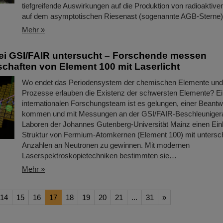
tiefgreifende Auswirkungen auf die Produktion von radioaktive
auf dem asymptotischen Riesenast (sogenannte AGB-Sterne) 
Mehr »
ei GSI/FAIR untersucht – Forschende messen
chaften von Element 100 mit Laserlicht
Wo endet das Periodensystem der chemischen Elemente und
Prozesse erlauben die Existenz der schwersten Elemente? E
internationalen Forschungsteam ist es gelungen, einer Beant
kommen und mit Messungen an der GSI/FAIR-Beschleunigera
Laboren der Johannes Gutenberg-Universität Mainz einen Einbl
Struktur von Fermium-Atomkernen (Element 100) mit untersch
Anzahlen an Neutronen zu gewinnen. Mit modernen
Laserspektroskopietechniken bestimmten sie…
Mehr »
14
15
16
17
18
19
20
21
...
31
»