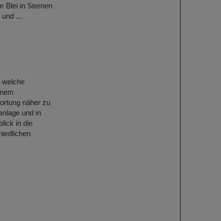
m Blei in Sternen
und ...
 welche
inem
wortung näher zu
nlage und in
ick in die
iedlichen