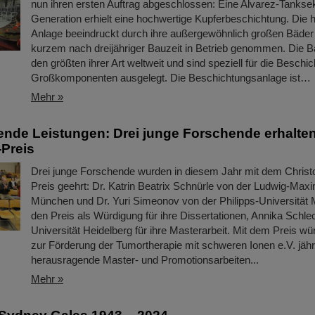
nun ihren ersten Auftrag abgeschlossen: Eine Alvarez-Tankse
Generation erhielt eine hochwertige Kupferbeschichtung. Di
Anlage beeindruckt durch ihre außergewöhnlich großen Bäder
kurzem nach dreijähriger Bauzeit in Betrieb genommen. Die 
den größten ihrer Art weltweit und sind speziell für die Beschi
Großkomponenten ausgelegt. Die Beschichtungsanlage ist…
Mehr »
nde Leistungen: Drei junge Forschende erhalten
Preis
Drei junge Forschende wurden in diesem Jahr mit dem Chris
Preis geehrt: Dr. Katrin Beatrix Schnürle von der Ludwig-Maxim
München und Dr. Yuri Simeonov von der Philipps-Universität 
den Preis als Würdigung für ihre Dissertationen, Annika Schle
Universität Heidelberg für ihre Masterarbeit. Mit dem Preis wür
zur Förderung der Tumortherapie mit schweren Ionen e.V. jähr
herausragende Master- und Promotionsarbeiten...
Mehr »