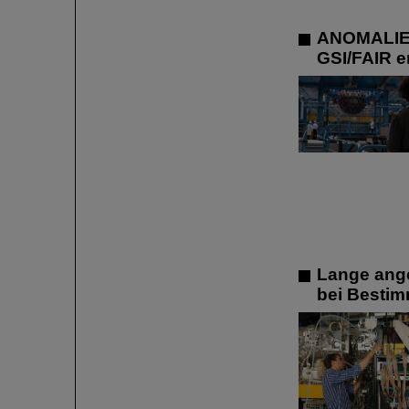
ANOMALIE –
GSI/FAIR e
Lange ange
bei Bestim