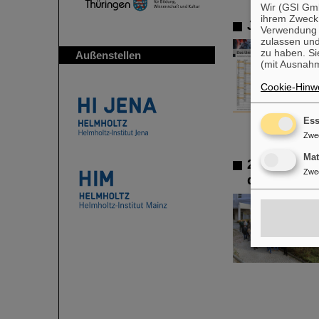
Wir (GSI Gmb
ihrem Zweck
Jahreskale
Verwendung v
zulassen und
zu haben. Si
Außenstellen
(mit Ausnahm
Cookie-Hinwe
Ess
Zwe
Ma
25 Jahre S
Zwe
dazu