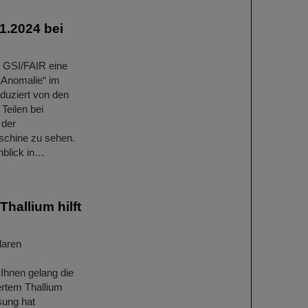
1.2024 bei
 GSI/FAIR eine
 „Anomalie“ im
duziert von den
Teilen bei
 der
aschine zu sehen.
nblick in…
hallium hilft
laren
Ihnen gelang die
ertem Thallium
sung hat