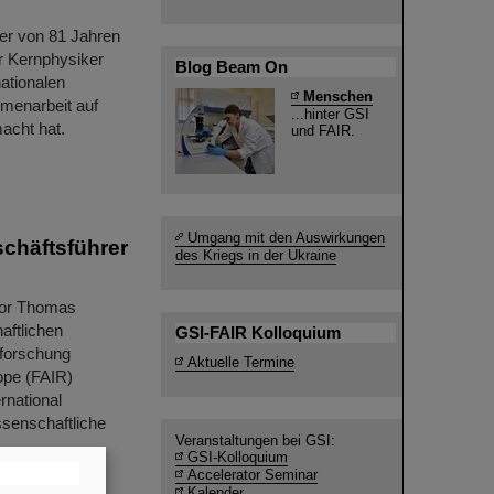
er von 81 Jahren
r Kernphysiker
Blog Beam On
nationalen
Menschen
menarbeit auf
...hinter GSI
acht hat.
und FAIR.
Umgang mit den Auswirkungen
schäftsführer
des Kriegs in der Ukraine
sor Thomas
aftlichen
GSI-FAIR Kolloquium
nforschung
Aktuelle Termine
ope (FAIR)
rnational
ssenschaftliche
Veranstaltungen bei GSI:
GSI-Kolloquium
Accelerator Seminar
Kalender