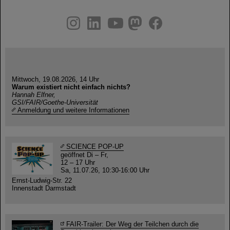
instagram
linkedin
youtube
helmholtz.social
facebook
Mittwoch, 19.08.2026, 14 Uhr
Warum existiert nicht einfach nichts?
Hannah Elfner,
GSI/FAIR/Goethe-Universität
Anmeldung und weitere Informationen
SCIENCE POP-UP
geöffnet Di – Fr,
12 – 17 Uhr
Sa, 11.07.26, 10:30-16:00 Uhr
Ernst-Ludwig-Str. 22
Innenstadt Darmstadt
FAIR-Trailer: Der Weg der Teilchen durch die