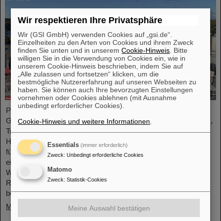
Wir respektieren Ihre Privatsphäre
Wir (GSI GmbH) verwenden Cookies auf „gsi.de“.
Einzelheiten zu den Arten von Cookies und ihrem Zweck
finden Sie unten und in unserem
Cookie-Hinweis
. Bitte
willigen Sie in die Verwendung von Cookies ein, wie in
unserem Cookie-Hinweis beschrieben, indem Sie auf
„Alle zulassen und fortsetzen“ klicken, um die
bestmögliche Nutzererfahrung auf unseren Webseiten zu
haben. Sie können auch Ihre bevorzugten Einstellungen
vornehmen oder Cookies ablehnen (mit Ausnahme
unbedingt erforderlicher Cookies).
Professor Joachim Stroth (GSI und Institut für Kernphysik,
Goethe-Universität) und Dr. Pavel Tlusty (Institut für Kernphysik,
Cookie-Hinweis und weitere Informationen
.
Tschechische Akademie der Wissenschaften) wurden als
HADES-Kollaborationssprecher und stellvertretender Sprecher
Essentials
(immer erforderlich)
für die nächste Amtszeit von drei Jahren gewählt. HADES ist
Zweck
:
Unbedingt erforderliche Cookies
eine internationale Kollaboration, an der fast 150
Matomo
Wissenschaftler*innen aus Deutschland, der Tschechischen
Zweck
:
Statistik-Cookies
Republik, Polen, Frankreich, Schweden, Portugal und Zypern
beteiligt sind.
Mehr »
Meine Auswahl bestätigen