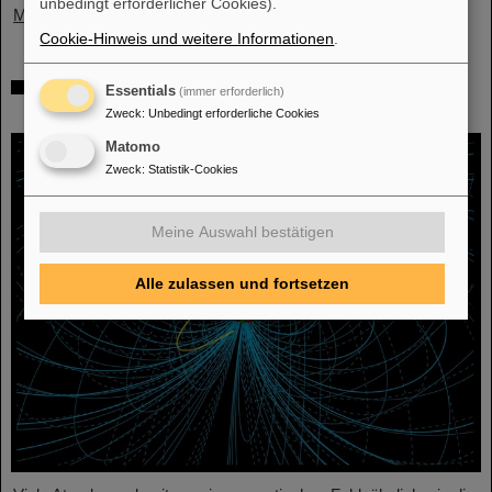
unbedingt erforderlicher Cookies).
Mehr »
Cookie-Hinweis und weitere Informationen
.
Physiker*innen testen Quantentheorie mit
Essentials
(immer erforderlich)
Atomkernen aus einer Kernreaktion
Zweck
:
Unbedingt erforderliche Cookies
Matomo
Zweck
:
Statistik-Cookies
Meine Auswahl bestätigen
Alle zulassen und fortsetzen