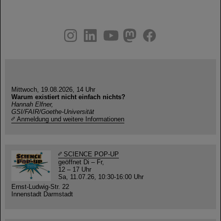
instagram
linkedin
youtube
helmholtz.social
facebook
Mittwoch, 19.08.2026, 14 Uhr
Warum existiert nicht einfach nichts?
Hannah Elfner,
GSI/FAIR/Goethe-Universität
Anmeldung und weitere Informationen
SCIENCE POP-UP
geöffnet Di – Fr,
12 – 17 Uhr
Sa, 11.07.26, 10:30-16:00 Uhr
Ernst-Ludwig-Str. 22
Innenstadt Darmstadt