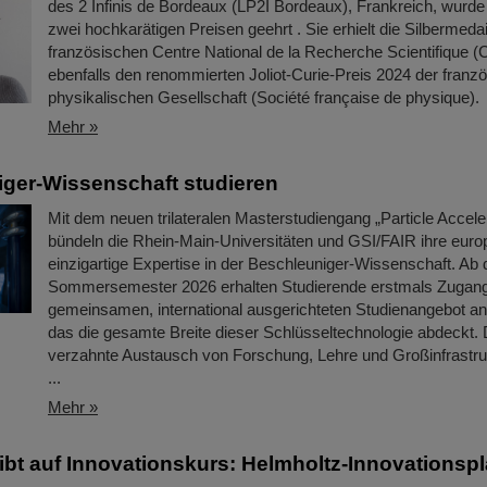
des 2 Infinis de Bordeaux (LP2I Bordeaux), Frankreich, wurd
zwei hochkarätigen Preisen geehrt . Sie erhielt die Silbermeda
französischen Centre National de la Recherche Scientifique 
ebenfalls den renommierten Joliot-Curie-Preis 2024 der franz
physikalischen Gesellschaft (Société française de physique).
Mehr »
ger-Wissenschaft studieren
Mit dem neuen trilateralen Masterstudiengang „Particle Accele
bündeln die Rhein-Main-Universitäten und GSI/FAIR ihre euro
einzigartige Expertise in der Beschleuniger-Wissenschaft. Ab
Sommersemester 2026 erhalten Studierende erstmals Zugan
gemeinsamen, international ausgerichteten Studienangebot an 
das die gesamte Breite dieser Schlüsseltechnologie abdeckt.
verzahnte Austausch von Forschung, Lehre und Großinfrastruk
...
Mehr »
eibt auf Innovationskurs: Helmholtz-Innovationspl