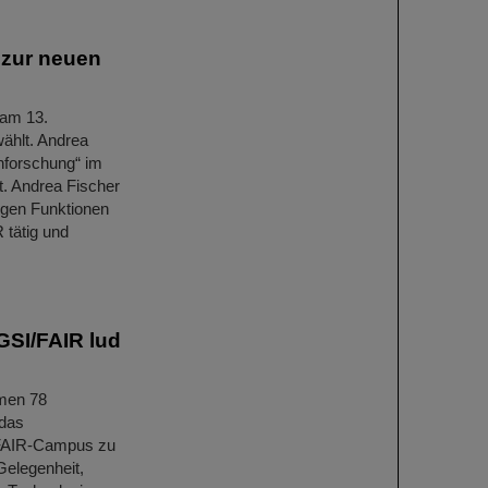
 zur neuen
 am 13.
ählt. Andrea
enforschung“ im
. Andrea Fischer
tigen Funktionen
 tätig und
GSI/FAIR lud
hmen 78
 das
/FAIR-Campus zu
Gelegenheit,