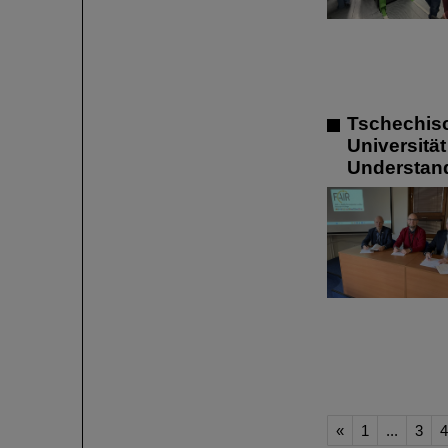
Tschechisc
Universitä
Understan
«
1
...
3
4