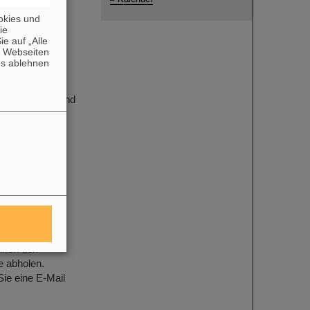
ste
okies und
die
e auf „Alle
Akademie der
n Webseiten
ab, um die
es ablehnen
no Observatory
rgebnisse
ng, des Baus und
t erste groß
tion, der…
che Darstellung
rsönliche
aktischer
önnen den
e abholen.
Sie eine E-Mail