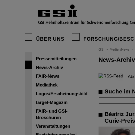
ÜBER UNS
FORSCHUNG/BESC
GSI
>
Medien/News
>
Pressemitteilungen
News-Archiv
News-Archiv
FAIR-News
©
Abo
Mediathek
Suche im 
Logos/Erscheinungsbild
target-Magazin
FAIR- und GSI-
Béatriz Ju
Broschüren
Curie-Prei
Veranstaltungen
Besichtigungen bei