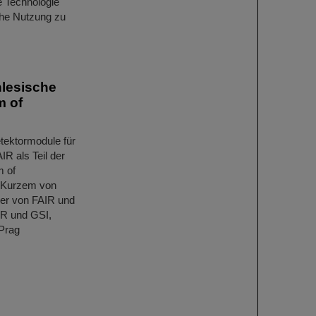
e Technologie
che Nutzung zu
hlesische
m of
etektormodule für
R als Teil der
 of
r Kurzem von
rer von FAIR und
IR und GSI,
Prag