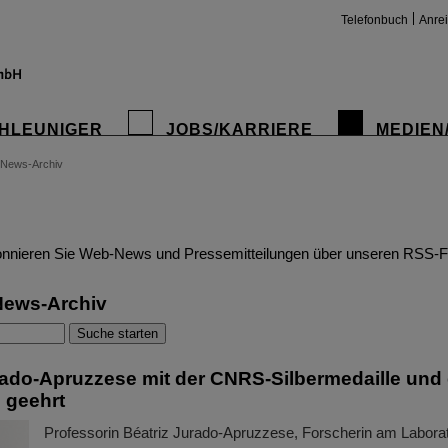
Telefonbuch
Anre
HLEUNIGER
JOBS/KARRIERE
MEDIEN
News-Archiv
insta
nnieren Sie Web-News und Pressemitteilungen über unseren RSS-F
News-Archiv
rado-Apruzzese mit der CNRS-Silbermedaille und 
s geehrt
Professorin Béatriz Jurado-Apruzzese, Forscherin am Laborat