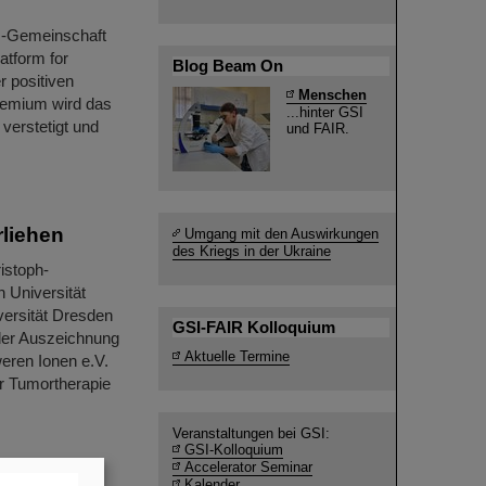
ltz-Gemeinschaft
atform for
Blog Beam On
r positiven
Menschen
remium wird das
...hinter GSI
verstetigt und
und FAIR.
rliehen
Umgang mit den Auswirkungen
des Kriegs in der Ukraine
istoph-
n Universität
versität Dresden
GSI-FAIR Kolloquium
 der Auszeichnung
Aktuelle Termine
eren Ionen e.V.
r Tumortherapie
Veranstaltungen bei GSI:
GSI-Kolloquium
Accelerator Seminar
Kalender