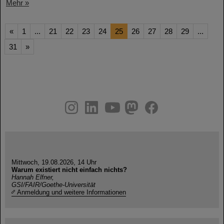
Mehr »
«
1
...
21
22
23
24
25
26
27
28
29
...
31
»
instagram
linkedin
youtube
helmholtz.social
facebook
Mittwoch, 19.08.2026, 14 Uhr
Warum existiert nicht einfach nichts?
Hannah Elfner,
GSI/FAIR/Goethe-Universität
Anmeldung und weitere Informationen