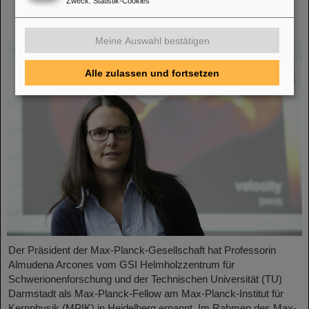
Zweck
:
Statistik-Cookies
Planck-Fellow am Max-Planck-Institut für
Kernphysik in Heidelberg ernannt
Meine Auswahl bestätigen
Alle zulassen und fortsetzen
Der Präsident der Max-Planck-Gesellschaft hat Professorin
Almudena Arcones vom GSI Helmholzzentrum für
Schwerionenforschung und der Technischen Universität (TU)
Darmstadt als Max-Planck-Fellow am Max-Planck-Institut für
Kernphysik (MPIK) in Heidelberg ernannt. Im Rahmen des Max-