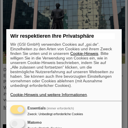
Wir respektieren Ihre Privatsphäre
Wir (GSI GmbH) verwenden Cookies auf „gsi.de“.
Einzelheiten zu den Arten von Cookies und ihrem Zweck
finden Sie unten und in unserem
Cookie-Hinweis
. Bitte
willigen Sie in die Verwendung von Cookies ein, wie in
unserem Cookie-Hinweis beschrieben, indem Sie auf
„Alle zulassen und fortsetzen“ klicken, um die
Die Geschäftsführung von GSI und FAIR sowie
bestmögliche Nutzererfahrung auf unseren Webseiten zu
Expertendelegationen haben vor kurzem bei Besuchen im FAIR-
haben. Sie können auch Ihre bevorzugten Einstellungen
vornehmen oder Cookies ablehnen (mit Ausnahme
Partnerland wichtige Gespräche geführt, um entscheidende
unbedingt erforderlicher Cookies).
Weichenstellungen für die weitere nachhaltige Zusammenarbeit
zwischen GSI/FAIR und Indien im Rahmen des FAIR-Projekts
Cookie-Hinweis und weitere Informationen
.
vorzunehmen.
Mehr »
Essentials
(immer erforderlich)
Zweck
:
Unbedingt erforderliche Cookies
Matomo
GSI-Forscherin Almudena Arcones zu Max-