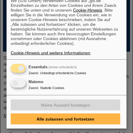
Wir (GSI GmbH) verwenden Cookies auf „gsi.de“.
Einzelheiten zu den Arten von Cookies und ihrem Zweck
finden Sie unten und in unserem
Cookie-Hinweis
. Bitte
willigen Sie in die Verwendung von Cookies ein, wie in
unserem Cookie-Hinweis beschrieben, indem Sie auf
„Alle zulassen und fortsetzen“ klicken, um die
bestmögliche Nutzererfahrung auf unseren Webseiten zu
haben. Sie können auch Ihre bevorzugten Einstellungen
vornehmen oder Cookies ablehnen (mit Ausnahme
unbedingt erforderlicher Cookies).
Cookie-Hinweis und weitere Informationen
.
Der neue Open-Access-Band „Hans Joachim Specht: Scientist
and Visionary“, der kürzlich bei Springer erschienen ist, würdigt
Essentials
(immer erforderlich)
das Leben und die Arbeit von Professor Hans Joachim Specht,
Zweck
:
Unbedingt erforderliche Cookies
der im Mai 2024 im Alter von 87 Jahren verstorben ist. Das Buch
Matomo
zeichnet Spechts wissenschaftlichen Werdegang und seine
Zweck
:
Statistik-Cookies
außerordentlichen Führungsqualitäten nach und bietet so ein
aufschlussreiches Porträt eines Physikers, der sowohl die
wissenschaftliche Agenda als auch die institutionelle Landschaft
Meine Auswahl bestätigen
der modernen…
Mehr »
Alle zulassen und fortsetzen