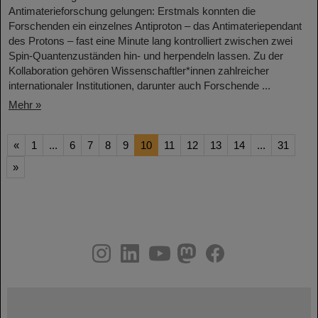
Antimaterieforschung gelungen: Erstmals konnten die
Forschenden ein einzelnes Antiproton – das Antimateriependant
des Protons – fast eine Minute lang kontrolliert zwischen zwei
Spin-Quantenzuständen hin- und herpendeln lassen. Zu der
Kollaboration gehören Wissenschaftler*innen zahlreicher
internationaler Institutionen, darunter auch Forschende ...
Mehr »
«
1
...
6
7
8
9
10
11
12
13
14
...
31
»
instagram
linkedin
youtube
helmholtz.social
facebook