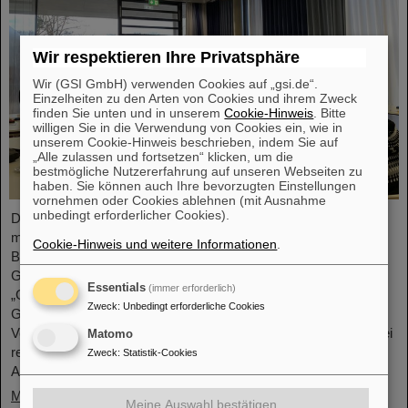
Wir respektieren Ihre Privatsphäre
Wir (GSI GmbH) verwenden Cookies auf „gsi.de“.
Einzelheiten zu den Arten von Cookies und ihrem Zweck
finden Sie unten und in unserem
Cookie-Hinweis
. Bitte
willigen Sie in die Verwendung von Cookies ein, wie in
unserem Cookie-Hinweis beschrieben, indem Sie auf
„Alle zulassen und fortsetzen“ klicken, um die
bestmögliche Nutzererfahrung auf unseren Webseiten zu
haben. Sie können auch Ihre bevorzugten Einstellungen
vornehmen oder Cookies ablehnen (mit Ausnahme
unbedingt erforderlicher Cookies).
Die HEPTrepreneurs Training School, ein dreitägiger Workshop
mit Fokus auf der Förderung unternehmerischer Fähigkeiten im
Cookie-Hinweis und weitere Informationen
.
Bereich der Hochenergiephysik fand vor Kurzem auf dem
GSI/FAIR-Campus statt. Das übergreifende Thema lautete:
Essentials
(immer erforderlich)
„Grundlagen des Unternehmertums – wie die Wissenschaft die
Zweck
:
Unbedingt erforderliche Cookies
Gesellschaft erreichen kann“. Der Workshop, bestehend aus
Vorträgen und interaktiven Workshop-Formaten, wurde von zwei
Matomo
renommierten Expert*innen geleitet: Ian Tracey, CEO von
Zweck
:
Statistik-Cookies
Anchored In, und Viola Hay,…
Mehr »
Meine Auswahl bestätigen