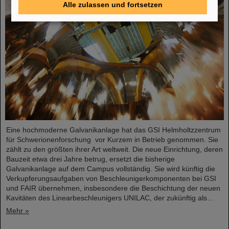
Alle zulassen und fortsetzen
Eine hochmoderne Galvanikanlage hat das GSI Helmholtzzentrum
für Schwerionenforschung vor Kurzem in Betrieb genommen. Sie
zählt zu den größten ihrer Art weltweit. Die neue Einrichtung, deren
Bauzeit etwa drei Jahre betrug, ersetzt die bisherige
Galvanikanlage auf dem Campus vollständig. Sie wird künftig die
Verkupferungsaufgaben von Beschleunigerkomponenten bei GSI
und FAIR übernehmen, insbesondere die Beschichtung der neuen
Kavitäten des Linearbeschleunigers UNILAC, der zukünftig als…
Mehr »