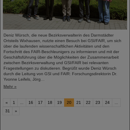
Deniz Würsch, die neue Bezirksverwalterin des Darmstädter
Ortsteils Wixhausen, nutzte einen Besuch bei GSI/FAIR, um sich
über die laufenden wissenschaftlichen Aktivitäten und den
Fortschritt des FAIR-Beschleunigers zu informieren und mit der
Geschäftsführung über die Möglichkeiten der Zusammenarbeit
zwischen Bezirksverwaltung und GSI/FAIR bei relevanten
Fragestellungen zu diskutieren. Begrüßt wurde Deniz Würsch
durch die Leitung von GSI und FAIR: Forschungsdirektorin Dr.
Yvonne Leifels, Jörg…
Mehr »
«
1
...
16
17
18
19
20
21
22
23
24
...
31
»