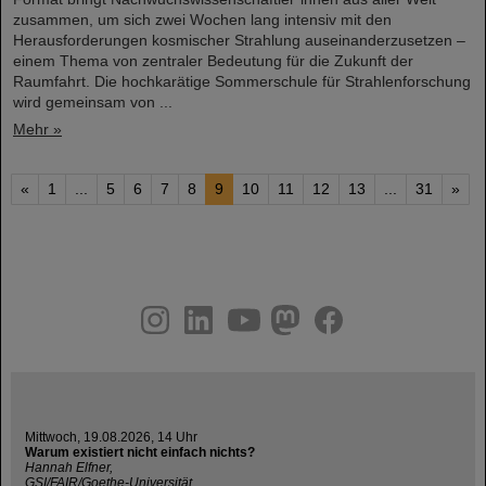
zusammen, um sich zwei Wochen lang intensiv mit den
Herausforderungen kosmischer Strahlung auseinanderzusetzen –
einem Thema von zentraler Bedeutung für die Zukunft der
Raumfahrt. Die hochkarätige Sommerschule für Strahlenforschung
wird gemeinsam von ...
Mehr »
«
1
...
5
6
7
8
9
10
11
12
13
...
31
»
instagram
linkedin
youtube
helmholtz.social
facebook
Mittwoch, 19.08.2026, 14 Uhr
Warum existiert nicht einfach nichts?
Hannah Elfner,
GSI/FAIR/Goethe-Universität