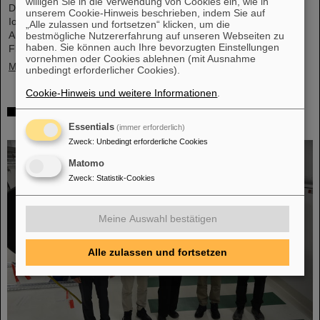
willigen Sie in die Verwendung von Cookies ein, wie in
Diese Materialien, hergestellt durch Elektrodeposition und
unserem Cookie-Hinweis beschrieben, indem Sie auf
Ionenspur-Nanotechnologie, eröffnen neue Perspektiven für
„Alle zulassen und fortsetzen“ klicken, um die
Anwendungen in mikrofluidischen Geräten, im
bestmögliche Nutzererfahrung auf unseren Webseiten zu
haben. Sie können auch Ihre bevorzugten Einstellungen
Flüssigkeitstransport und in der…
vornehmen oder Cookies ablehnen (mit Ausnahme
Mehr »
unbedingt erforderlicher Cookies).
Cookie-Hinweis und weitere Informationen
.
Von der Raumstation ins Forschungslabor:
Astronauten zu Gast bei GSI und FAIR
Essentials
(immer erforderlich)
Zweck
:
Unbedingt erforderliche Cookies
Matomo
Zweck
:
Statistik-Cookies
Meine Auswahl bestätigen
Alle zulassen und fortsetzen