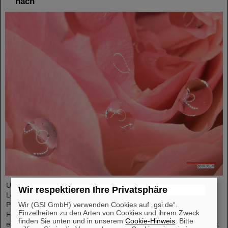
nach
Unter Führung von Professorin María Eugenia Toimil-Molares,
Wir respektieren Ihre Privatsphäre
Leiterin der Abteilung Materialforschung von GSI/FAIR und
Professorin an der Technischen Universität Darmstadt, hat ein
Wir (GSI GmbH) verwenden Cookies auf „gsi.de“.
Einzelheiten zu den Arten von Cookies und ihrem Zweck
Forschungsteam neuartige Oberflächen aus Goldnanodrähten
finden Sie unten und in unserem
Cookie-Hinweis
. Bitte
entwickelt, deren Benetzungsverhalten sich gezielt steuern lassen.