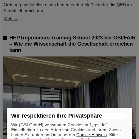
Ordnung und stellen einen bedeutenden Maßstab für die QED im
Starkfeldbereich dar. ...
Mehr »
HEPTrepreneurs Training School 2023 bei GSI/FAIR
– Wie die Wissenschaft die Gesellschaft erreichen
kann
Wir respektieren Ihre Privatsphäre
Wir (GSI GmbH) verwenden Cookies auf „gsi.de“.
Einzelheiten zu den Arten von Cookies und ihrem Zweck
finden Sie unten und in unserem
Cookie-Hinweis
. Bitte