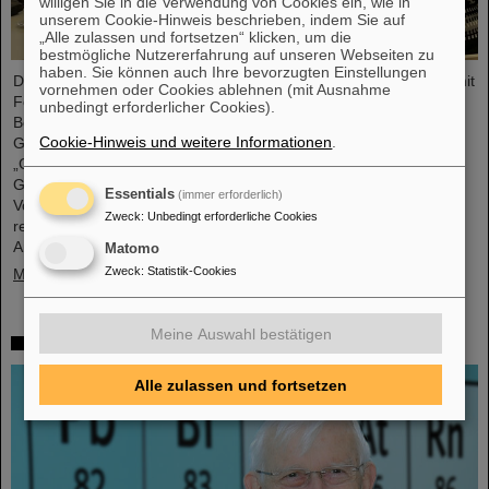
willigen Sie in die Verwendung von Cookies ein, wie in
unserem Cookie-Hinweis beschrieben, indem Sie auf
„Alle zulassen und fortsetzen“ klicken, um die
bestmögliche Nutzererfahrung auf unseren Webseiten zu
haben. Sie können auch Ihre bevorzugten Einstellungen
Die HEPTrepreneurs Training School, ein dreitägiger Workshop mit
vornehmen oder Cookies ablehnen (mit Ausnahme
Fokus auf der Förderung unternehmerischer Fähigkeiten im
unbedingt erforderlicher Cookies).
Bereich der Hochenergiephysik fand vor Kurzem auf dem
Cookie-Hinweis und weitere Informationen
.
GSI/FAIR-Campus statt. Das übergreifende Thema lautete:
„Grundlagen des Unternehmertums – wie die Wissenschaft die
Gesellschaft erreichen kann“. Der Workshop, bestehend aus
Essentials
(immer erforderlich)
Vorträgen und interaktiven Workshop-Formaten, wurde von zwei
Zweck
:
Unbedingt erforderliche Cookies
renommierten Expert*innen geleitet: Ian Tracey, CEO von
Anchored In, und Viola Hay,…
Matomo
Zweck
:
Statistik-Cookies
Mehr »
Meine Auswahl bestätigen
Trauer um Gottfried Münzenberg
Alle zulassen und fortsetzen