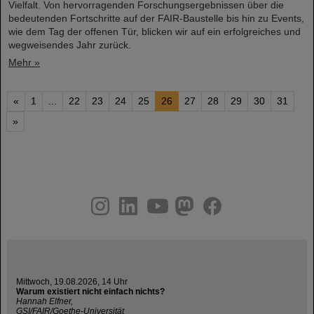
Vielfalt. Von hervorragenden Forschungsergebnissen über die
bedeutenden Fortschritte auf der FAIR-Baustelle bis hin zu Events,
wie dem Tag der offenen Tür, blicken wir auf ein erfolgreiches und
wegweisendes Jahr zurück.
Mehr »
«
1
...
22
23
24
25
26
27
28
29
30
31
»
instagram
linkedin
youtube
helmholtz.social
facebook
Mittwoch, 19.08.2026, 14 Uhr
Warum existiert nicht einfach nichts?
Hannah Elfner,
GSI/FAIR/Goethe-Universität