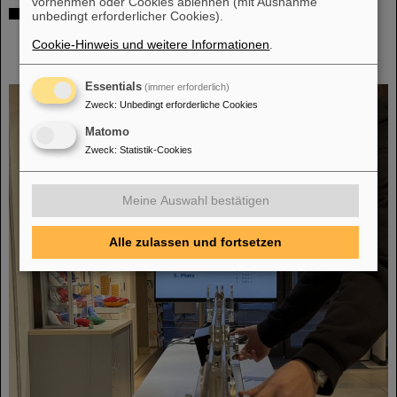
vornehmen oder Cookies ablehnen (mit Ausnahme
SCIENCE POP-UP von GSI/FAIR wird zur
unbedingt erforderlicher Cookies).
dauerhaften Anlaufstelle für
Cookie-Hinweis und weitere Informationen
.
Wissenschaftsbegeisterte in der Darmstädter
Innenstadt
Essentials
(immer erforderlich)
Zweck
:
Unbedingt erforderliche Cookies
Matomo
Zweck
:
Statistik-Cookies
Meine Auswahl bestätigen
Alle zulassen und fortsetzen