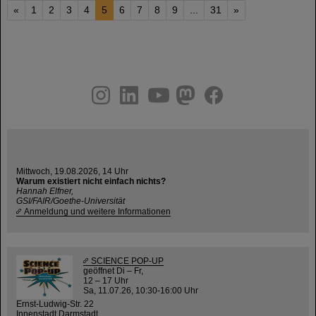
«
1
2
3
4
5
6
7
8
9
...
31
»
instagram
linkedin
youtube
helmholtz.social
facebook
Mittwoch, 19.08.2026, 14 Uhr
Warum existiert nicht einfach nichts?
Hannah Elfner,
GSI/FAIR/Goethe-Universität
Anmeldung und weitere Informationen
SCIENCE POP-UP
geöffnet Di – Fr,
12 – 17 Uhr
Sa, 11.07.26, 10:30-16:00 Uhr
Ernst-Ludwig-Str. 22
Innenstadt Darmstadt