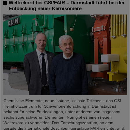
Weltrekord bei GSI/FAIR – Darmstadt führt bei der
Entdeckung neuer Kernisomere
Chemische Elemente, neue Isotope, kleinste Teilchen – das GSI
Helmholtzzentrum für Schwerionenforschung in Darmstadt ist
bekannt für seine Entdeckungen, unter anderem von insgesamt
sechs superschweren Elementen. Nun gibt es einen neuen
Weltrekord zu vermelden: Das Forschungszentrum, an dem
gerade die internationale Beschleunigeranlage FAIR errichtet wird,