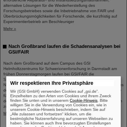
erforderliche Reparatur- und Instandsetzungsmaßnahmen,
alternative Lösungen für die Wiederherstellung des
Forschungsbetriebes sowie die Inbetriebnahme von FAIR und
Überbrückungsmöglichkeiten für Forschende, die kurzfristig auf
Experimentierbetrieb am Beschleuniger
Mehr »
Nach Großbrand laufen die Schadensanalysen bei
GSI/FAIR
Nach dem Großbrand auf dem Campus des GSI
Helmholtzzentrums für Schwerionenforschung in Darmstadt am
frühen Donnerstagmorgen laufen bei GSI/FAIR die
Schadensanalysen auf Hochtouren. Dank der effizienten
Wir respektieren Ihre Privatsphäre
Notfallregelungen und des schnellen und professionellen Einsatzes
der Feuerwehren ist der Brand inzwischen gelöscht. Die Baustelle
Wir (GSI GmbH) verwenden Cookies auf „gsi.de“.
für das künftige internationale Beschleunigerzentrum FAIR ist von
Einzelheiten zu den Arten von Cookies und ihrem Zweck
finden Sie unten und in unserem
Cookie-Hinweis
. Bitte
dem Feuer nicht betroffen. Die Brandursache wird derzeit von den
willigen Sie in die Verwendung von Cookies ein, wie in
zuständigen Behörden untersucht...
unserem Cookie-Hinweis beschrieben, indem Sie auf
Mehr »
„Alle zulassen und fortsetzen“ klicken, um die
bestmögliche Nutzererfahrung auf unseren Webseiten zu
haben. Sie können auch Ihre bevorzugten Einstellungen