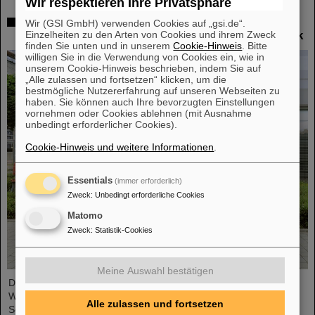
Wir respektieren Ihre Privatsphäre
Workshop bei GSI zur Strahlenhärteprüfung:
Wir (GSI GmbH) verwenden Cookies auf „gsi.de“.
Einzelheiten zu den Arten von Cookies und ihrem Zweck
Bedürfnisse von Forschung und Industrie im Blick
finden Sie unten und in unserem
Cookie-Hinweis
. Bitte
willigen Sie in die Verwendung von Cookies ein, wie in
unserem Cookie-Hinweis beschrieben, indem Sie auf
„Alle zulassen und fortsetzen“ klicken, um die
bestmögliche Nutzererfahrung auf unseren Webseiten zu
haben. Sie können auch Ihre bevorzugten Einstellungen
vornehmen oder Cookies ablehnen (mit Ausnahme
unbedingt erforderlicher Cookies).
Cookie-Hinweis und weitere Informationen
.
Essentials
(immer erforderlich)
Zweck
:
Unbedingt erforderliche Cookies
Matomo
Zweck
:
Statistik-Cookies
Meine Auswahl bestätigen
Das Thema Strahlenhärteprüfung stand im Mittelpunkt eines
Workshops, den das GSI Helmholtzzentrum für
Alle zulassen und fortsetzen
Schwerionenforschung vor Kurzem gemeinsam mit den beiden