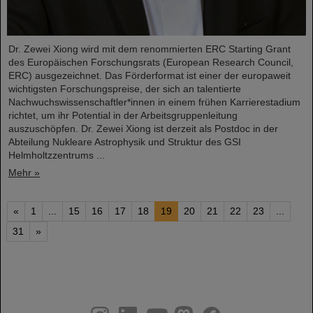
Dr. Zewei Xiong wird mit dem renommierten ERC Starting Grant
des Europäischen Forschungsrats (European Research Council,
ERC) ausgezeichnet. Das Förderformat ist einer der europaweit
wichtigsten Forschungspreise, der sich an talentierte
Nachwuchswissenschaftler*innen in einem frühen Karrierestadium
richtet, um ihr Potential in der Arbeitsgruppenleitung
auszuschöpfen. Dr. Zewei Xiong ist derzeit als Postdoc in der
Abteilung Nukleare Astrophysik und Struktur des GSI
Helmholtzzentrums ...
Mehr »
«
1
...
15
16
17
18
19
20
21
22
23
...
31
»
instagram
linkedin
youtube
helmholtz.social
facebook