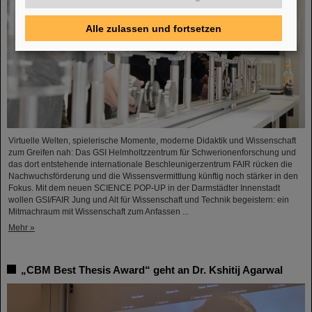
Alle zulassen und fortsetzen
Virtuelle Welten, spielerische Momente, moderne Didaktik und Wissenschaft
zum Greifen nah: Das GSI Helmholtzzentrum für Schwerionenforschung und
das dort entstehende internationale Beschleunigerzentrum FAIR rücken die
Nachwuchsförderung und die Wissensvermittlung künftig noch stärker in den
Fokus. Mit dem neuen SCIENCE POP-UP in der Darmstädter Innenstadt
wollen GSI/FAIR Jung und Alt für Wissenschaft und Technik begeistern: ein
Mitmachraum mit Wissenschaft zum Anfassen ...
Mehr »
„CBM Best Thesis Award“ geht an Dr. Kshitij Agarwal