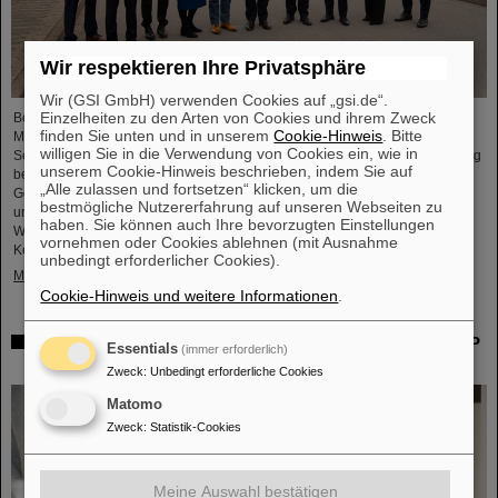
Wir respektieren Ihre Privatsphäre
Wir (GSI GmbH) verwenden Cookies auf „gsi.de“.
Einzelheiten zu den Arten von Cookies und ihrem Zweck
Bei einem Spitzentreffen am ehemaligen Kernkraftwerkstandort Biblis hat
finden Sie unten und in unserem
Cookie-Hinweis
. Bitte
Ministerpräsident Boris Rhein laserbasierte Kernfusion als
willigen Sie in die Verwendung von Cookies ein, wie in
Schlüsseltechnologie für eine saubere und wirtschaftliche Energieversorgung
unserem Cookie-Hinweis beschrieben, indem Sie auf
bezeichnet. Auch Professor Thomas Nilsson, der Wissenschaftliche
„Alle zulassen und fortsetzen“ klicken, um die
Geschäftsführer von GSI und FAIR, nahm an dem Treffen teil und
bestmögliche Nutzererfahrung auf unseren Webseiten zu
unterzeichnete gemeinsam mit zahlreichen Vertreter*innen aus Politk,
haben. Sie können auch Ihre bevorzugten Einstellungen
Wirtschaft und Wissenschaft ein Memorandum of Understanding (MoU) zur
vornehmen oder Cookies ablehnen (mit Ausnahme
Kernfusion.
unbedingt erforderlicher Cookies).
Mehr »
Cookie-Hinweis und weitere Informationen
.
Schaufenster in die Spitzenforschung: SCIENCE POP-UP
Essentials
(immer erforderlich)
von GSI/FAIR bringt Wissenschaft in die City
Zweck
:
Unbedingt erforderliche Cookies
Matomo
Zweck
:
Statistik-Cookies
Meine Auswahl bestätigen