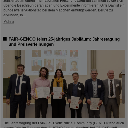
zum Alltag an einem internationalen Forschungszentrum sammeln sowie sich
über die Beschleunigeranlagen und Experimente informieren. Girls’Day ist ein
bundesweiter Aktionstag bei dem Mädchen ermutigt werden, Berufe zu
erkunden, in…
Mehr »
FAIR-GENCO feiert 25-jähriges Jubiläum: Jahrestagung
und Preisverleihungen
Die Jahrestagung der FAIR-GSI Exotic Nuclei Community (GENCO) fand auch
dieses Jahr im Rahmen des „NUSTAR Annual Meeting“ bei GSI/FAIR statt.