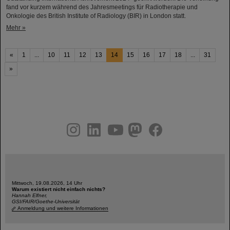
fand vor kurzem während des Jahresmeetings für Radiotherapie und
Onkologie des British Institute of Radiology (BIR) in London statt.
Mehr »
«
1
...
10
11
12
13
14
15
16
17
18
...
31
»
instagram
linkedin
youtube
helmholtz.social
facebook
Mittwoch, 19.08.2026, 14 Uhr
Warum existiert nicht einfach nichts?
Hannah Elfner,
GSI/FAIR/Goethe-Universität
Anmeldung und weitere Informationen