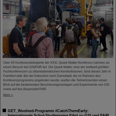
Über 50 Konferenzdelegierte der XXXI. Quark-Matter-Konferenz nahmen an
einem Besuch bei GSI/FAIR teil. Die Quark Matter, eine der weltweit größten
Fachkonferenzen zu ultrarelativistischen Kernkollisionen, fand dieses Jahr in
Frankfurt statt. Bei der Exkursion nach Darmstadt, die im Rahmen des
Konferenzprogramms angeboten wurde, warfen die Teilnehmenden einen
Blick auf die bestehenden Beschleunigeranlagen und Experimente von GSI
sowie auf das Bauprojekt FAIR.
Mehr »
GET_INvolved-Programm #CatchThemEarly:
Internationale Schul-Studienreise führt zu GSI und FAIR