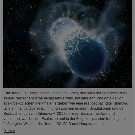
Eine neue 3D-Computersimulation des Lichts, das nach der Verschmelzung
zweier Neutronensterne ausgesendet wird, hat eine ähnliche Abfolge von
spektroskopischen Merkmalen ergeben wie eine real beobachtete Kilonova.
„Die einmalige Übereinstimmung zwischen unseren Simulationen und den
Beobachtungen von Kilonova AT2017gfo zeigt, dass wir weitgehend
verstehen, was bei der Explosion und in der Folgezeit passiert ist“, sagt Luke
J. Shingles, Wissenschaftler bei GSI/FAIR und Hauptautor der…
Mehr »