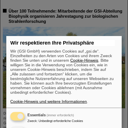
Über 100 Teilnehmende: Mitarbeitende der GSI-Abteilung
Biophysik organisieren Jahrestagung zur biologischen
Strahlenforschung
Wir respektieren Ihre Privatsphäre
Wir (GSI GmbH) verwenden Cookies auf „gsi.de“.
Einzelheiten zu den Arten von Cookies und ihrem Zweck
finden Sie unten und in unserem
Cookie-Hinweis
. Bitte
willigen Sie in die Verwendung von Cookies ein, wie in
unserem Cookie-Hinweis beschrieben, indem Sie auf
„Alle zulassen und fortsetzen“ klicken, um die
bestmögliche Nutzererfahrung auf unseren Webseiten zu
haben. Sie können auch Ihre bevorzugten Einstellungen
vornehmen oder Cookies ablehnen (mit Ausnahme
unbedingt erforderlicher Cookies).
Cookie-Hinweis und weitere Informationen
.
Die Forschung zu biologischen Wirkungen ionisierender und
Essentials
(immer erforderlich)
nichtionisierender Strahlungen zu fördern, ist das Hauptziel der Deutschen
Zweck
:
Unbedingt erforderliche Cookies
Gesellschaft für Biologische Strahlenforschung (DeGBS). Mehr als 110
Wissenschaftler*innen aus ganz Deutschland kamen nun auf der DeGBS-