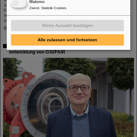
Matomo
Jahrestagung zusammen, um drei Tage lang neue Ergebnisse aus der
Zweck
:
Statistik-Cookies
Forschung vorzustellen und zu diskutieren. Organisiert wurde die
Veranstaltung von der Abteilung Biophysik des GSI Helmholtzzentrum für
Schwerionenforschung.
Meine Auswahl bestätigen
Mehr »
Alle zulassen und fortsetzen
Dr. Ralph Aßmann leitet Beschleunigerbetrieb und -
entwicklung von GSI/FAIR