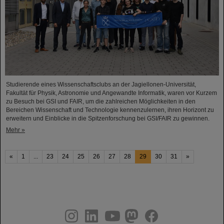
Studierende eines Wissenschaftsclubs an der Jagiellonen-Universität,
Fakultät für Physik, Astronomie und Angewandte Informatik, waren vor Kurzem
zu Besuch bei GSI und FAIR, um die zahlreichen Möglichkeiten in den
Bereichen Wissenschaft und Technologie kennenzulernen, ihren Horizont zu
erweitern und Einblicke in die Spitzenforschung bei GSI/FAIR zu gewinnen.
Mehr »
«
1
...
23
24
25
26
27
28
29
30
31
»
instagram
linkedin
youtube
helmholtz.social
facebook