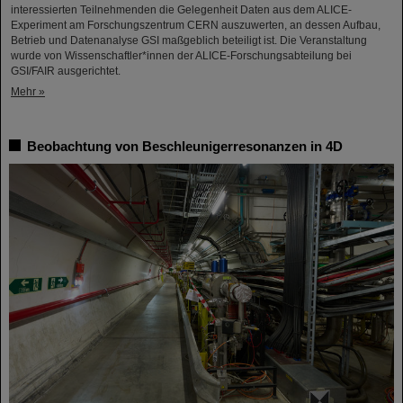
interessierten Teilnehmenden die Gelegenheit Daten aus dem ALICE-
Experiment am Forschungszentrum CERN auszuwerten, an dessen Aufbau,
Betrieb und Datenanalyse GSI maßgeblich beteiligt ist. Die Veranstaltung
wurde von Wissenschaftler*innen der ALICE-Forschungsabteilung bei
GSI/FAIR ausgerichtet.
Mehr »
Beobachtung von Beschleunigerresonanzen in 4D