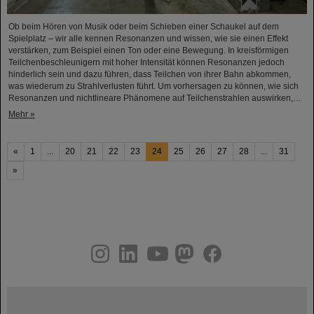
Ob beim Hören von Musik oder beim Schieben einer Schaukel auf dem
Spielplatz – wir alle kennen Resonanzen und wissen, wie sie einen Effekt
verstärken, zum Beispiel einen Ton oder eine Bewegung. In kreisförmigen
Teilchenbeschleunigern mit hoher Intensität können Resonanzen jedoch
hinderlich sein und dazu führen, dass Teilchen von ihrer Bahn abkommen,
was wiederum zu Strahlverlusten führt. Um vorhersagen zu können, wie sich
Resonanzen und nichtlineare Phänomene auf Teilchenstrahlen auswirken,…
Mehr »
«
1
...
20
21
22
23
24
25
26
27
28
...
31
»
instagram
linkedin
youtube
helmholtz.social
facebook