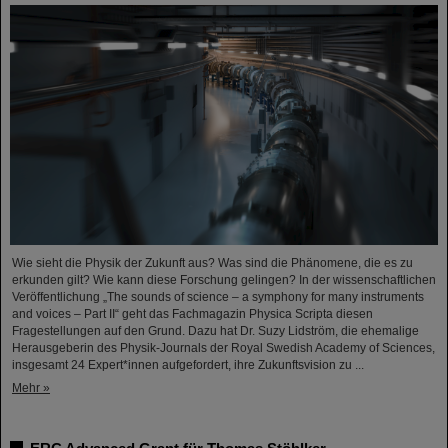
Wie sieht die Physik der Zukunft aus? Was sind die Phänomene, die es zu
erkunden gilt? Wie kann diese Forschung gelingen? In der wissenschaftlichen
Veröffentlichung „The sounds of science – a symphony for many instruments
and voices – Part II“ geht das Fachmagazin Physica Scripta diesen
Fragestellungen auf den Grund. Dazu hat Dr. Suzy Lidström, die ehemalige
Herausgeberin des Physik-Journals der Royal Swedish Academy of Sciences,
insgesamt 24 Expert*innen aufgefordert, ihre Zukunftsvision zu ...
Mehr »