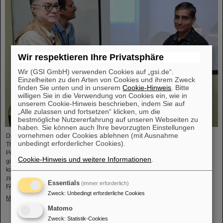
Wir respektieren Ihre Privatsphäre
Wir (GSI GmbH) verwenden Cookies auf „gsi.de“.
Einzelheiten zu den Arten von Cookies und ihrem Zweck
finden Sie unten und in unserem
Cookie-Hinweis
. Bitte
willigen Sie in die Verwendung von Cookies ein, wie in
unserem Cookie-Hinweis beschrieben, indem Sie auf
„Alle zulassen und fortsetzen“ klicken, um die
bestmögliche Nutzererfahrung auf unseren Webseiten zu
haben. Sie können auch Ihre bevorzugten Einstellungen
vornehmen oder Cookies ablehnen (mit Ausnahme
Die CBM-Kollaboration hat zwei Nachwuchsforschende mit dem „CBM Best
unbedingt erforderlicher Cookies).
Thesis Award“ für herausragende Promotionsarbeiten ausgezeichnet. Die
Preise wurden während des CBM-Kollaborationsmeetings verliehen und
Cookie-Hinweis und weitere Informationen
.
gingen an Dr. Vikas Singhal und Dr. Marcel Bajdel. Das CBM-Experiment für
komprimierte Kernmaterie (Compressed Baryonic Matter) ist eine der
zentralen Forschungssäulen des internationalen Beschleunigerzentrums
Essentials
(immer erforderlich)
FAIR, das derzeit bei GSI entsteht.
Zweck
:
Unbedingt erforderliche Cookies
Mehr »
Matomo
Zweck
:
Statistik-Cookies