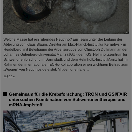
Welche Masse hat ein ruhendes Neutrino? Ein Team unter der Leitung der
Abteilung von Klaus Blaum, Direktor am Max-Planck-Institut für Kernphysik in
Heidelberg, mit Beteiligung der Arbeitsgruppe von Christoph Düllmann an der
Johannes Gutenberg-Universität Mainz (JGU), dem GSI Helmholtzzentrum für
Schwerionenforschung in Darmstadt, und dem Helmholtz-Institut Mainz hat im
Rahmen der internationalen ECHo-Kollaboration einen wichtigen Beitrag zum
„Wiegen“ von Neutrinos geleistet. Mit der Ionenfalle…
Mehr »
Gemeinsam für die Krebsforschung: TRON und GSI/FAIR
untersuchen Kombination von Schwerionentherapie und
mRNA-Impfstoff