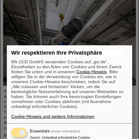
Wir respektieren Ihre Privatsphäre
Wir (GSI GmbH) verwenden Cookies auf „gsi.de“.
Einzelheiten zu den Arten von Cookies und ihrem Zweck
finden Sie unten und in unserem
Cookie-Hinweis
. Bitte
willigen Sie in die Verwendung von Cookies ein, wie in
unserem Cookie-Hinweis beschrieben, indem Sie auf
„Alle zulassen und fortsetzen“ klicken, um die
bestmögliche Nutzererfahrung auf unseren Webseiten zu
Der Startschuss für die Installation der FAIR-Beschleunigermaschine ist
haben. Sie können auch Ihre bevorzugten Einstellungen
gefallen. Die hoch präzisen Montagearbeiten in den Gebäuden der
vornehmen oder Cookies ablehnen (mit Ausnahme
internationalen Beschleunigeranlage FAIR in Darmstadt haben begonnen:
unbedingt erforderlicher Cookies).
Die ersten tonnenschweren Magnete wurden erfolgreich in dem ringförmigen
Tunnel, 17 Meter unter der Erde, positioniert. Dies markiert einen
Cookie-Hinweis und weitere Informationen
.
entscheidenden Fortschritt in der Realisierung des hochmodernen
Beschleunigers, der Ionen aller Elemente bis auf 99 Prozent der
Lichtgeschwindigkeit…
Essentials
(immer erforderlich)
Mehr »
Zweck
:
Unbedingt erforderliche Cookies