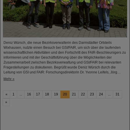
Deniz Würsch, die neue Bezirksverwalterin des Darmstädter Ortsteils
Wixhausen, nutzte einen Besuch bei GSI/FAIR, um sich über die laufenden
wissenschaftlichen Aktivitäten und den Fortschritt des FAIR-Beschleunigers zu
informieren und mit der Geschäftsführung über die Möglichkeiten der
Zusammenarbeit zwischen Bezirksverwaltung und GSI/FAIR bei relevanten
Fragestellungen zu diskutieren. Begrüßt wurde Deniz Würsch durch die
Leitung von GSI und FAIR: Forschungsdirektorin Dr. Yvonne Leifels, Jörg…
Mehr »
«
1
...
16
17
18
19
20
21
22
23
24
...
31
»