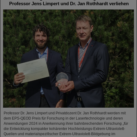
Professor Jens Limpert und Dr. Jan Rothhardt verliehen
Professor Dr. Jens Limpert und Privatdozent Dr. Jan Rothhardt werden mit
dem EPS-QEOD Preis für Forschung in der Lasertechnologie und deren
Anwendungen 2024 in Anerkennung ihrer bahnbrechenden Forschung „für
die Entwicklung kompakter kohärenter Hochleistungs-Extrem-Ultraviolett-
Quellen und materialspezifischer Extrem-Ultraviolett-Bildgebung im