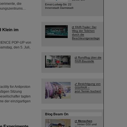
perimente, die
Ernst-Ludwig-Str. 22
Innenstadt Darmstadt
schungszentrums…
FAIR-Trailer: Der
 Klein im
Weg der Teilchen
durch die
Beschleunigeranlage
 SCIENCE POP-UP von
mstag, den 5. Juli,
Rundflug über die
FAIR-Baustelle
Besichtigung von
ility for Antiproton
GSI/FAIR –
äßigen Sitzung
jetzt Termin buchen!
sellschafter tagten
me der einzigartigen
Blog Beam On
Menschen
...hinter GSI und
he Experimente