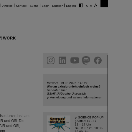
Anreise
Kontakt
Suche
Login
Drucken
English
@WORK
am
linkedin
youtube
helmholtz.social
facebook
Mittwoch, 19.08.2026, 14 Uhr
Warum existiert nicht einfach nichts?
Hannah Elfner,
GSI/FAIR/Goethe-Universität
Anmeldung und weitere Informationen
ise durch das Land
SCIENCE POP-UP
R und GSI. Die
geöffnet Di – Fr,
12 – 17 Uhr
AIR und GSI,
Sa, 11.07.26, 10:30-
inem
16:00 Uhr