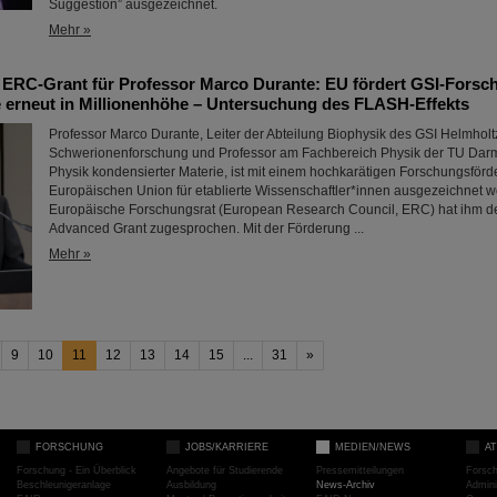
Suggestion” ausgezeichnet.
Mehr »
 ERC-Grant für Professor Marco Durante: EU fördert GSI-Forsc
 erneut in Millionenhöhe – Untersuchung des FLASH-Effekts
Professor Marco Durante, Leiter der Abteilung Biophysik des GSI Helmholt
Schwerionenforschung und Professor am Fachbereich Physik der TU Darmsta
Physik kondensierter Materie, ist mit einem hochkarätigen Forschungsförd
Europäischen Union für etablierte Wissenschaftler*innen ausgezeichnet 
Europäische Forschungsrat (European Research Council, ERC) hat ihm 
Advanced Grant zugesprochen. Mit der Förderung ...
Mehr »
9
10
11
12
13
14
15
...
31
»
FORSCHUNG
JOBS/KARRIERE
MEDIEN/NEWS
A
Forschung - Ein Überblick
Angebote für Studierende
Pressemitteilungen
Forsc
Beschleunigeranlage
Ausbildung
News-Archiv
Admini