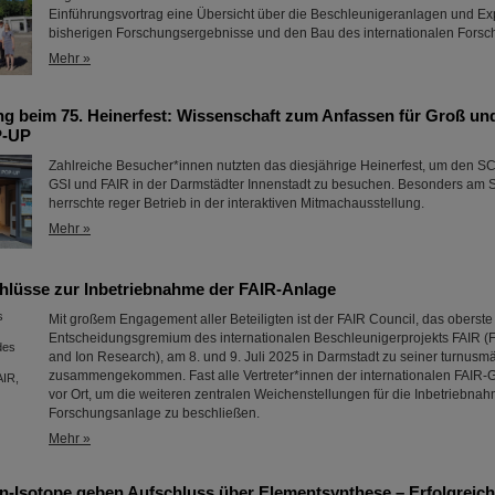
Einführungsvortrag eine Übersicht über die Beschleunigeranlagen und Ex
bisherigen Forschungsergebnisse und den Bau des internationalen For
Mehr »
g beim 75. Heinerfest: Wissenschaft zum Anfassen für Groß und
P-UP
Zahlreiche Besucher*innen nutzten das diesjährige Heinerfest, um den
GSI und FAIR in der Darmstädter Innenstadt zu besuchen. Besonders am Sa
herrschte reger Betrieb in der interaktiven Mitmachausstellung.
Mehr »
hlüsse zur Inbetriebnahme der FAIR-Anlage
Mit großem Engagement aller Beteiligten ist der FAIR Council, das oberste
Entscheidungsgremium des internationalen Beschleunigerprojekts FAIR (Fac
and Ion Research), am 8. und 9. Juli 2025 in Darmstadt zu seiner turnusm
zusammengekommen. Fast alle Vertreter*innen der internationalen FAIR-Ge
vor Ort, um die weiteren zentralen Weichenstellungen für die Inbetriebnah
Forschungsanlage zu beschließen.
Mehr »
n-Isotope geben Aufschluss über Elementsynthese – Erfolgreic