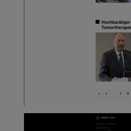
Hochkarätiger
Tumortherapie
«
1
...
7
8
ÜBER UNS
Zahlen & Fakten
Geschichte