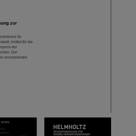
hung zur
zzentrums für
dt, Institut für die
erpreis der
worden: Der
den renommierten
T WORK
hung
stration