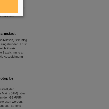
eunigen und zu
e langsameren Ionen
Strahlen immer
indrucksvoll…
Darmstadt
 Nilsson, ist künftig
 eingebunden: Er ist
reich Physik
che Bezeichnung an
 Die Auszeichnung
otop bei
stadt, der
 Mainz (HIM) ist es
an den GSI/FAIR-
gewiesen werden.
nd als “Editor’s