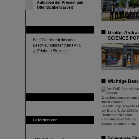
Aufgaben der Presse- und
Öffentlichkeitsarbeit
FAIR
Großer Andran
SCIENCE PO
Bei GSI entsteht das neue
Beschleunigerzentrum FAIR.
Erfahren Sie mehr.
Wichtige Besc
GSI ist Mitglied bei
Gefördert von
Schwerste Zin