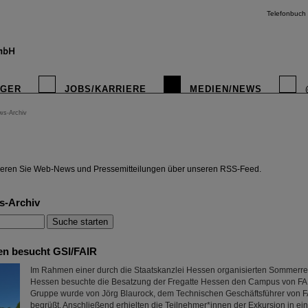
Telefonbuch
IGER
JOBS/KARRIERE
MEDIEN/NEWS
ws-Archiv
instagr
eren Sie Web-News und Pressemitteilungen über unseren RSS-Feed.
s-Archiv
en besucht GSI/FAIR
Im Rahmen einer durch die Staatskanzlei Hessen organisierten Sommerre
Hessen besuchte die Besatzung der Fregatte Hessen den Campus von FAI
Gruppe wurde von Jörg Blaurock, dem Technischen Geschäftsführer von F
begrüßt. Anschließend erhielten die Teilnehmer*innen der Exkursion in e