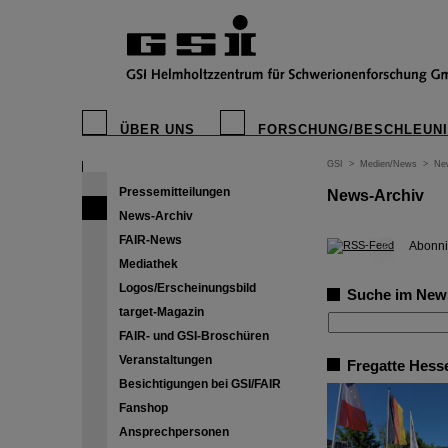
ÜBER UNS
FORSCHUNG/BESCHLEUN
GSI
>
Medien/News
>
Ne
Pressemitteilungen
News-Archiv
News-Archiv
FAIR-News
©
Abonni
Mediathek
Logos/Erscheinungsbild
Suche im New
target-Magazin
FAIR- und GSI-Broschüren
Veranstaltungen
Fregatte Hess
Besichtigungen bei GSI/FAIR
Fanshop
Ansprechpersonen