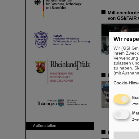
Millionenförd
von GSI/FAIR 
Wir respe
Wir (GSI Gmb
ihrem Zweck
Verwendung v
zulassen und
zu haben. Si
(mit Ausnahm
Erste Super-F
Cookie-Hinwe
Ess
Zwe
Ma
Zwe
Außenstellen
Erstes Experi