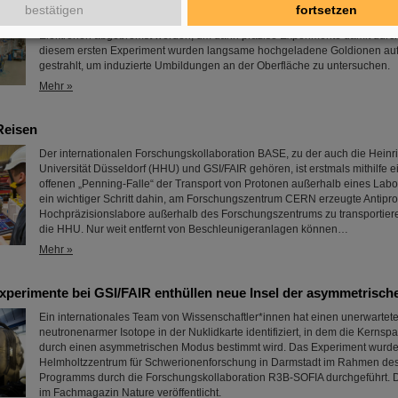
Vor kurzem wurde bei GSI/FAIR das erste Experiment mit der neuen HIT
bestätigen
fortsetzen
durchgeführt. Mit der Anlage können Schwerionen mit wenigen oder auch 
Elektronen abgebremst werden, um dann präzise Experimente damit durch
diesem ersten Experiment wurden langsame hochgeladene Goldionen auf
gestrahlt, um induzierte Umbildungen an der Oberfläche zu untersuchen.
Mehr »
Reisen
Der internationalen Forschungskollaboration BASE, zu der auch die Heinr
Universität Düsseldorf (HHU) und GSI/FAIR gehören, ist erstmals mithilfe
offenen „Penning-Falle“ der Transport von Protonen außerhalb eines Labor
ein wichtiger Schritt dahin, am Forschungszentrum CERN erzeugte Antipro
Hochpräzisionslabore außerhalb des Forschungszentrums zu transportiere
die HHU. Nur weit entfernt von Beschleunigeranlagen können…
Mehr »
Experimente bei GSI/FAIR enthüllen neue Insel der asymmetrisc
Ein internationales Team von Wissenschaftler*innen hat einen unerwartet
neutronenarmer Isotope in der Nuklidkarte identifiziert, in dem die Kerns
durch einen asymmetrischen Modus bestimmt wird. Das Experiment wurd
Helmholtzzentrum für Schwerionenforschung in Darmstadt im Rahmen de
Programms durch die Forschungskollaboration R3B-SOFIA durchgeführt. D
im Fachmagazin Nature veröffentlicht.