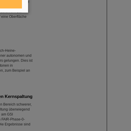
RAP-Abbremsanlage
gar keinen
zuführen. Bei
 eine Oberfläche
ich-Heine-
 einer autonomen und
s gelungen. Dies ist
tonen in
n, zum Beispiel an
hen Kernspaltung
en Bereich schwerer,
paltung überwiegend
e am GSI
s FAIR-Phase-0-
ie Ergebnisse sind