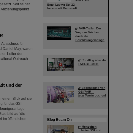
setzt. Seit seiner
Ernst-Ludwig-Str. 22
Innenstadt Darmstadt
n Anziehungspunkt
FAIR-Trailer: Der
Weg der Teilchen
IR
durch die
Beschleunigeranlage
 Ausschuss für
nd Daniel May, waren
er, Leiter der
ucational Outreach
Rundflug über die
FAIR-Baustelle
dt und der
Besichtigung von
GSI/FAIR –
jetzt Termin buchen!
 einen Blick auf sie
g für das GSI
hleunigeranlage
tadtbild auf die
t im öffentlichen
Blog Beam On
Menschen
...hinter GSI und