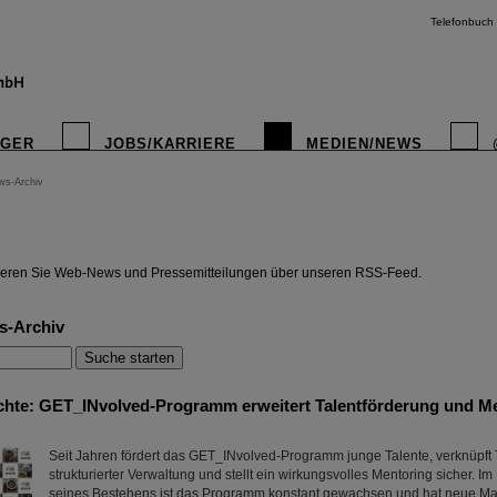
Telefonbuch
IGER
JOBS/KARRIERE
MEDIEN/NEWS
ws-Archiv
instagr
eren Sie Web-News und Pressemitteilungen über unseren RSS-Feed.
s-Archiv
chte: GET_INvolved-Programm erweitert Talentförderung und Me
Seit Jahren fördert das GET_INvolved-Programm junge Talente, verknüpft 
strukturierter Verwaltung und stellt ein wirkungsvolles Mentoring sicher. Im
seines Bestehens ist das Programm konstant gewachsen und hat neue Ma