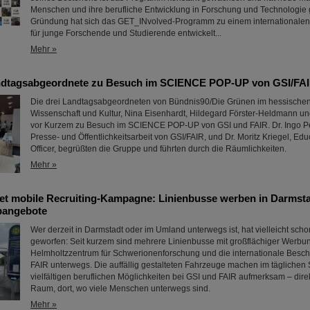
Menschen und ihre berufliche Entwicklung in Forschung und Technologie ge
Gründung hat sich das GET_INvolved-Programm zu einem internationale
für junge Forschende und Studierende entwickelt...
Mehr »
ndtagsabgeordnete zu Besuch im SCIENCE POP-UP von GSI/FA
Die drei Landtagsabgeordneten von Bündnis90/Die Grünen im hessischen
Wissenschaft und Kultur, Nina Eisenhardt, Hildegard Förster-Heldmann u
vor Kurzem zu Besuch im SCIENCE POP-UP von GSI und FAIR. Dr. Ingo Pet
Presse- und Öffentlichkeitsarbeit von GSI/FAIR, und Dr. Moritz Kriegel, Ed
Officer, begrüßten die Gruppe und führten durch die Räumlichkeiten.
Mehr »
tet mobile Recruiting-Kampagne: Linienbusse werben in Darmsta
bangebote
Wer derzeit in Darmstadt oder im Umland unterwegs ist, hat vielleicht schon
geworfen: Seit kurzem sind mehrere Linienbusse mit großflächiger Werbun
Helmholtzzentrum für Schwerionenforschung und die internationale Besc
FAIR unterwegs. Die auffällig gestalteten Fahrzeuge machen im täglichen S
vielfältigen beruflichen Möglichkeiten bei GSI und FAIR aufmerksam – direk
Raum, dort, wo viele Menschen unterwegs sind.
Mehr »