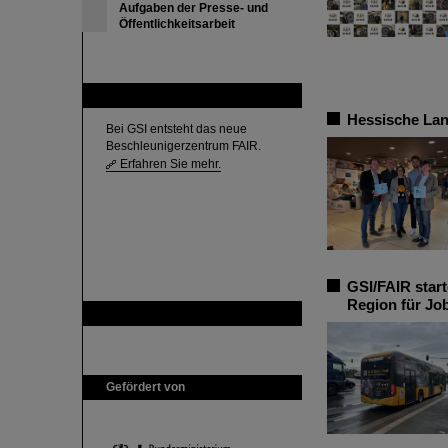
Aufgaben der Presse- und
Öffentlichkeitsarbeit
FAIR
Hessische La
Bei GSI entsteht das neue
Beschleunigerzentrum FAIR.
Erfahren Sie mehr.
GSI/FAIR star
Region für Jo
GSI ist Mitglied bei
Gefördert von