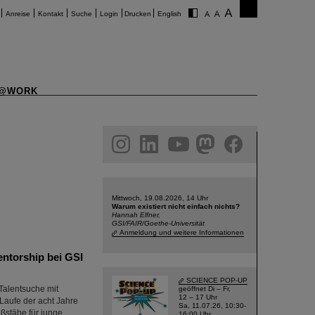
Anreise
Kontakt
Suche
Login
Drucken
English
@WORK
am
linkedin
youtube
helmholtz.social
facebook
Mittwoch, 19.08.2026, 14 Uhr
Warum existiert nicht einfach nichts?
Hannah Elfner,
GSI/FAIR/Goethe-Universität
Anmeldung und weitere Informationen
ntorship bei GSI
SCIENCE POP-UP
Talentsuche mit
geöffnet Di – Fr,
12 – 17 Uhr
 Laufe der acht Jahre
Sa, 11.07.26, 10:30-
ßstäbe für junge
16:00 Uhr