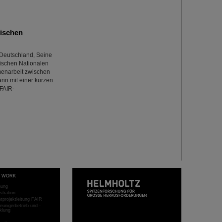
dischen
 Deutschland, Seine
dischen Nationalen
menarbeit zwischen
nn mit einer kurzen
/FAIR-
T WORK
hung
stration
projektleitung FAIR
eunigerbetrieb und -
klung