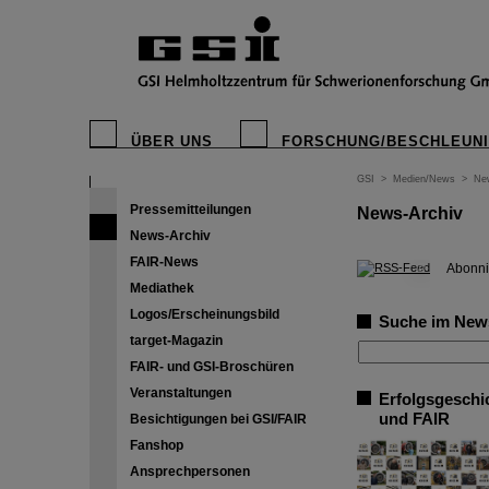
ÜBER UNS
FORSCHUNG/BESCHLEUN
GSI
>
Medien/News
>
Ne
Pressemitteilungen
News-Archiv
News-Archiv
FAIR-News
©
Abonni
Mediathek
Logos/Erscheinungsbild
Suche im New
target-Magazin
FAIR- und GSI-Broschüren
Veranstaltungen
Erfolgsgeschi
und FAIR
Besichtigungen bei GSI/FAIR
Fanshop
Ansprechpersonen