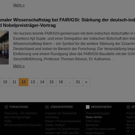
Mehr »
ionaler Wissenschaftstag bei FAIR/GSI: Stärkung der deutsch-in
 Nobelpreisträger-Vortrag
Vor kurzem konnte FAIR/GSI gemeinsam mit dem indischen Botschafter in
Exzellenz Ajit Gupte, und einer Delegation der indischen Botschaft den In
Wissenschaftstag feiern – ein Symbol für die weitere Stärkung der Zusam
Deutschland und Indien im Bereich der Forschung. Die Veranstaltung bega
Einführung und einem Rundgang über die FAIR/GSI-Baustelle mit der GSI
Geschäftsführung, Professor Thomas Nilsson, Dr. Katharina…
Mehr »
10
11
12
13
14
15
16
...
31
»
FORSCHUNG
JOBS/KARRIERE
MEDIEN/NEWS
A
Forschung - Ein Überblick
Angebote für Studierende
Pressemitteilungen
Forsc
Beschleunigeranlage
Ausbildung
News-Archiv
Admini
FAIR
Master / Promotionsarbeiten
FAIR-News
Gesamt
Wissenschaftliche Netzwerke
Duales Studium
Mediathek
Beschl
entwic
Angebote für Schüler*innen
Logos/Erscheinungsbild
IT
Arbeiten bei FAIR und GSI
target-Magazin