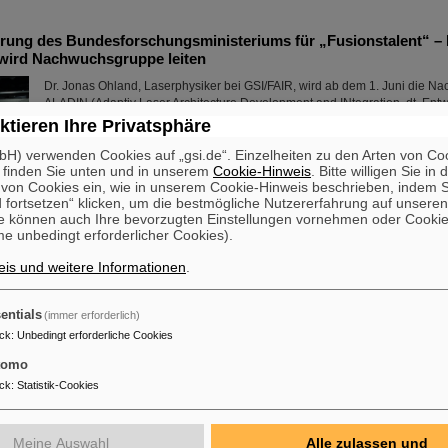
erung des Bundesforschungsministeriums für „Fusionstalent“ –
wird Nachwuchsgruppe leiten
Dr. Jonas Ohland, Laserphysiker bei GSI/FAIR, wird ab dem 1. Juni die 
ALADIN (Adaptiv Laser Architecture Development and INtegration, dt. Ent
Integration adaptiver Laserarchitektur) leiten. Dazu erhält er durch das Bu
ktieren Ihre Privatsphäre
Forschung, Technologie und Raumfahrt eine Fördersumme von 2,8 Million
H) verwenden Cookies auf „gsi.de“. Einzelheiten zu den Arten von Co
Jahre im Rahmen des Programms „Fusionstalente“. Das ALADIN-Projekt le
 finden Sie unten und in unserem
Cookie-Hinweis
. Bitte willigen Sie in 
zur Verwirklichung stabiler, effizienter Laser für die ...
on Cookies ein, wie in unserem Cookie-Hinweis beschrieben, indem Si
Mehr »
 fortsetzen“ klicken, um die bestmögliche Nutzererfahrung auf unsere
e können auch Ihre bevorzugten Einstellungen vornehmen oder Cooki
e unbedingt erforderlicher Cookies).
RS-Komponente auf FAIR-Baufeld transportiert
is und weitere Informationen
.
Die erste Komponente des FAIR-Superfragmentseparators Super-FRS, ein
Multiplett-Magnet, ist auf das FAIR-Baufeld gebracht worden. Bei einem Mul
sich um eine Kombination verschiedener Magnettypen (Quadrupol, Sextup
entials
(immer erforderlich)
Steuerdipol), die in einem gemeinsamen flüssigen Heliumbehälter und Kry
ck
:
Unbedingt erforderliche Cookies
sind. Der kürzliche Transport der rund fünf Meter langen, zweieinhalb Mete
Meter hohen Komponente mit einem Gewicht von 48 Tonnen…
tomo
Mehr »
ck
:
Statistik-Cookies
ment mit der HITRAP-Abbremsanlage
Meine Auswahl
Alle zulassen und