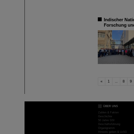
Indischer Nat
Forschung und
«
1
...
8
9
ÜBER UNS
Zahlen & Fakten
Geschichte
50 Jahre GSI
Geschäftsführung
Organigramm
Hinweis geben & LkSG