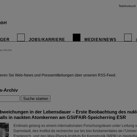
Telefonbuch
IGER
JOBS/KARRIERE
MEDIEN/NEWS
ws-Archiv
instagr
eren Sie Web-News und Pressemitteilungen über unseren RSS-Feed.
s-Archiv
bweichungen in der Lebensdauer – Erste Beobachtung des nukl
alls in nackten Atomkernen am GSI/FAIR-Speicherring ESR
Erstmals gelang es einem internationalen Forschungsteam unter Leitung v
Darmstadt, des Institut de recherche sur les lois fondamentales de l’Univer
Frankreich, und des Max-Planck-Instituts für Kernphysik (MPIK) in Heidelb