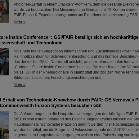
Photonen-Zerfall in einem „nackten“ Atomkern, dem die gesamte Elektronen
wurde, zu beobachten. Die Messungen an Germanium-72-Kernen wurde
FAIR-Phase-0-Experimentprogramms am Experimentierspeicherring ES
Mehr »
ture Inside Conference“: GSI/FAIR beteiligt sich an hochkaräti
issenschaft und Technologie
Mit einem breiten Angebot an Informationen und Zukunftsperspektiven hab
Helmholtzzentrum für Schwerionenforschung und das künftige Beschleuni
das derzeit bei GSI in Darmstadt entsteht, an dem internationalen Innovat
„Curious – Future Inside Conference“ beteiligt. Die interdisziplinäre Veran
bis 11. Juli in der Rheingoldhalle in Mainz statt und zog zahlreiche renom
Bildungsinstitutionen, Forschungseinrichtungen und...
Mehr »
 Erhalt von Technologie-Knowhow durch FAIR: GE Vernova's 
 Commonwealth Fusion Systems besuchen GSI
Die Anforderungen an die Hauptstromversorgungen des künftigen FAIR-R
SIS100 sind extrem. Während des Beschleunigungszyklus müssen die St
Hauptmagnete mit höchster Präzision geführt werden. Vier Hochleistung
werden benötigt, um die Biege- und Fokussiermagnete des SIS100 zu betr
sogenannten Hauptstromversorgungen weisen eine Pulsleistung von ins