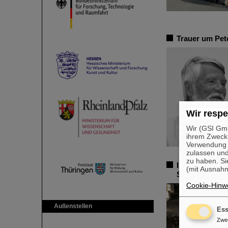
Trauer um Pet
Wir respe
Wir (GSI Gmb
ihrem Zweck
Verwendung v
zulassen und
zu haben. Si
Inbetriebnahm
(mit Ausnahm
Schwerionenst
Cookie-Hinwe
Außenstellen
Ess
Zwe