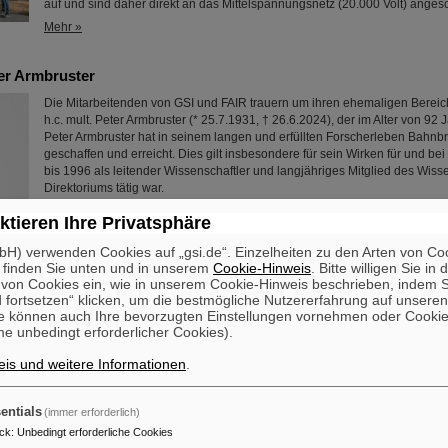
auf und sind daher direkt an das Mittelspannungsnetz (20.000 Volt) ange
Mehr »
er Armbruster
Die Mitarbeitenden von GSI und FAIR trauern um ihren ehemaligen Bereichsl
h.c. mult. Peter Armbruster (* 25.7.1931, † 26.6.2024), der im Alter von 92 J
Peter Armbruster hat in seinem langen und erfüllten Forscherleben Bahn
geschaffen und erreicht. Dies gilt insbesondere für sein Wirken für und be
bis 1996 als leitender Wissenschaftler und langjähriges Mitglied des Wiss
Direktoriums tätig war.
Mehr »
ktieren Ihre Privatsphäre
H) verwenden Cookies auf „gsi.de“. Einzelheiten zu den Arten von Co
 finden Sie unten und in unserem
Cookie-Hinweis
. Bitte willigen Sie in 
on Cookies ein, wie in unserem Cookie-Hinweis beschrieben, indem Si
 fortsetzen“ klicken, um die bestmögliche Nutzererfahrung auf unsere
e können auch Ihre bevorzugten Einstellungen vornehmen oder Cooki
e des ersten Kryomoduls des HElmholtz LInear ACcelerators (H
e unbedingt erforderlicher Cookies).
rahl
is und weitere Informationen
.
Mit dem HElmholtz LInear ACcelerator HELIAC entsteht bei GSI/FAIR ein D
Linearbeschleuniger, der mit seinem kontinuierlichen Teilchenstrahl neue
Forschungsmöglichkeiten eröffnet. Das erste supraleitende Modul des HE
entials
(immer erforderlich)
vergangenen Jahren am Helmholtz-Institut Mainz (HIM) entwickelt, zusa
ck
:
Unbedingt erforderliche Cookies
getestet. Nach der Überführung auf den GSI/FAIR-Campus konnte es nun er