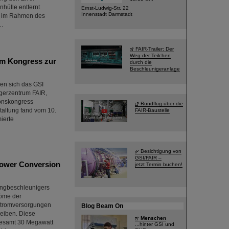
hülle entfernt
Ernst-Ludwig-Str. 22
Innenstadt Darmstadt
n im Rahmen des
R…
FAIR-Trailer: Der
Weg der Teilchen
gem Kongress zur
durch die
Beschleunigeranlage
en sich das GSI
gerzentrum FAIR,
ionskongress
Rundflug über die
staltung fand vom 10.
FAIR-Baustelle
mierte
Besichtigung von
GSI/FAIR –
Power Conversion
jetzt Termin buchen!
ingbeschleunigers
röme der
sstromversorgungen
Blog Beam On
eiben. Diese
Menschen
gesamt 30 Megawatt
...hinter GSI und