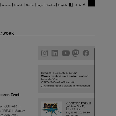
Anreise
Kontakt
Suche
Login
Drucken
English
@WORK
am
linkedin
youtube
helmholtz.social
facebook
Mittwoch, 19.08.2026, 14 Uhr
Warum existiert nicht einfach nichts?
Hannah Elfner,
GSI/FAIR/Goethe-Universität
Anmeldung und weitere Informationen
earen Zwei-
SCIENCE POP-UP
on GSI/FAIR in
geöffnet Di – Fr,
12 – 17 Uhr
s (IRFU) in Saclay,
Sa, 11.07.26, 10:30-
erg den Zwei-
16:00 Uhr