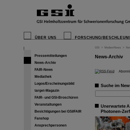
ÜBER UNS
FORSCHUNG/BESCHLEUN
GSI
>
Medien/News
>
Ne
Pressemitteilungen
News-Archiv
News-Archiv
FAIR-News
©
Abonni
Mediathek
Logos/Erscheinungsbild
Suche im New
target-Magazin
FAIR- und GSI-Broschüren
Veranstaltungen
Unerwartete A
Photonen-Zerf
Besichtigungen bei GSI/FAIR
Fanshop
Ansprechpersonen