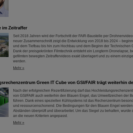
 im Zeitraffer
Seit 2018 Jahren wird der Fortschritt der FAIR-Baustelle per Drohnenvideo
neuer Zusammenschnitt zeigt die Entwicklung von 2018 bis 2024 – begin
und dem Tiefbau bis hin zum Hochbau und dem Beginn der Technischen
Dank der preisgekrönten Filmtechnik entsteht ein Longterm Dronelapse, b
gefilmten bewegten Zeitraffervideos exakt überlagert und zu einem einzig
werden.
Mehr »
gsrechenzentrum Green IT Cube von GSI/FAIR trägt weiterhin d
Nach der erfolgreichen Rezertifizierung darf das Hochleistungsrechenze
von GSI/FAIR auch weiterhin den Blauen Engel, das Umweltzeichen der B
führen. Dank eines speziellen Kühlsystems ist das Rechenzentrum besonde
und ressourcenschonend. Die Bedingungen für den Blauen Engel werden
Abständen überprüft und überarbeitet. Um das Siegel zu behalten, wurde
an die neuen Kriterien angepasst.
Mehr »