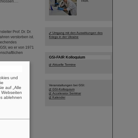
schlossen.…
FAIR.
eiter Prof. Dr. Dr.
Umgang mit den Auswirkungen des
ahren verstorben ist.
Kriegs in der Ukraine
brechendes
i GSI, wo er von 1971
enschaftlichen
GSI-FAIR Kolloquium
Aktuelle Termine
okies und
die
Veranstaltungen bei GSI:
e auf „Alle
GSI-Kolloquium
n Webseiten
Accelerator Seminar
es ablehnen
Kalender
ELIAC) mit
auerstrich-
LIAC wurde in den
mmengebaut und
folgreich mit