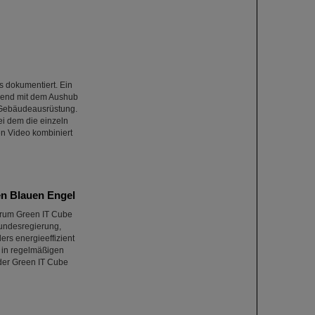
s dokumentiert. Ein
nend mit dem Aushub
 Gebäudeausrüstung.
ei dem die einzeln
en Video kombiniert
en Blauen Engel
ntrum Green IT Cube
undesregierung,
rs energieeffizient
 in regelmäßigen
 der Green IT Cube