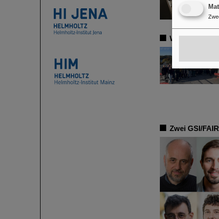
Ma
Zwe
Wiederwahl d
Zwei GSI/FAIR-