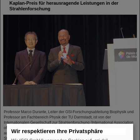
Kaplan-Preis für herausragende Leistungen in der
Strahlenforschung
Professor Marco Durante, Leiter der GSI-Forschungsabteilung Biophysik und
Professor am Fachbereich Physik der TU Darmstadt, ist von der
Internationalen Gesellschaft zur Strahlenforschung (International Association
of Radiation Research, IARR) mit dem renommierten Henry-Kaplan-Preis
Wir respektieren Ihre Privatsphäre
ausgezeichnet worden. Der Preis gilt als die höchste Auszeichnung der
Strahlenforschung...