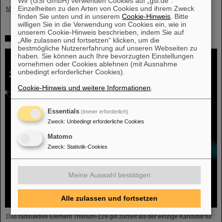
Wir (GSI GmbH) verwenden Cookies auf „gsi.de“.
Einzelheiten zu den Arten von Cookies und ihrem Zweck
Mehr »
finden Sie unten und in unserem
Cookie-Hinweis
. Bitte
willigen Sie in die Verwendung von Cookies ein, wie in
unserem Cookie-Hinweis beschrieben, indem Sie auf
Hoffnung auf Entwicklung einer Atomkernuhr wächst
„Alle zulassen und fortsetzen“ klicken, um die
bestmögliche Nutzererfahrung auf unseren Webseiten zu
haben. Sie können auch Ihre bevorzugten Einstellungen
vornehmen oder Cookies ablehnen (mit Ausnahme
unbedingt erforderlicher Cookies).
Cookie-Hinweis und weitere Informationen
.
Essentials
(immer erforderlich)
Zweck
:
Unbedingt erforderliche Cookies
Matomo
Zweck
:
Statistik-Cookies
Meine Auswahl bestätigen
Alle zulassen und fortsetzen
Das radioaktive Element Thorium-229 gilt zurzeit als der einzige Kandidat für