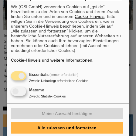
Wir (GSI GmbH) verwenden Cookies auf „gsi.de“.
Einzelheiten zu den Arten von Cookies und ihrem Zweck
finden Sie unten und in unserem
Cookie-Hinweis
. Bitte
willigen Sie in die Verwendung von Cookies ein, wie in
unserem Cookie-Hinweis beschrieben, indem Sie auf
„Alle zulassen und fortsetzen“ klicken, um die
In einer äußerst konstruktiven und zielführenden FAIR-Council
bestmögliche Nutzererfahrung auf unseren Webseiten zu
haben. Sie können auch Ihre bevorzugten Einstellungen
Sitzung haben die Gesellschafter von FAIR wegweisende
vornehmen oder Cookies ablehnen (mit Ausnahme
Entscheidungen für die weitere Realisierung und zukünftige
unbedingt erforderlicher Cookies).
Inbetriebnahme der FAIR-Anlage getroffen. Das FAIR-Council
Meeting fand am 3. und 4. Dezember 2024 erstmals beim
Cookie-Hinweis und weitere Informationen
.
indischen Gesellschafter, dem Bose-Institut in Kalkutta statt. Indien
ist der drittgrößte Gesellschafter der FAIR GmbH und ein
Essentials
(immer erforderlich)
herausragend wichtiger Technologie- und Wissenschaftspartner.
Zweck
:
Unbedingt erforderliche Cookies
Auf dem FAIR-Council…
Mehr »
Matomo
Zweck
:
Statistik-Cookies
Impressionen 2024
Meine Auswahl bestätigen
Alle zulassen und fortsetzen