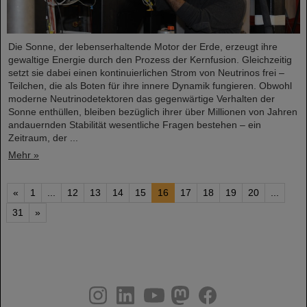
Die Sonne, der lebenserhaltende Motor der Erde, erzeugt ihre
gewaltige Energie durch den Prozess der Kernfusion. Gleichzeitig
setzt sie dabei einen kontinuierlichen Strom von Neutrinos frei –
Teilchen, die als Boten für ihre innere Dynamik fungieren. Obwohl
moderne Neutrinodetektoren das gegenwärtige Verhalten der
Sonne enthüllen, bleiben bezüglich ihrer über Millionen von Jahren
andauernden Stabilität wesentliche Fragen bestehen – ein
Zeitraum, der ...
Mehr »
«
1
...
12
13
14
15
16
17
18
19
20
...
31
»
instagram
linkedin
youtube
helmholtz.social
facebook