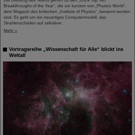
Die Leistung des Teams gehört zu den „2024 Top Ten
Breakthroughs of the Year“, die vor kurzem von „Physics World“,
dem Magazin des britischen „Institute of Physics“, benannt worden
sind. Es geht um ein neuartiges Computermodell, das
Strahlenschäden auf zellulärer…
Mehr »
Vortragsreihe „Wissenschaft für Alle“ blickt ins
Weltall