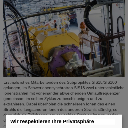
Erstmals ist es Mitarbeitenden des Subprojektes SIS18/SIS100
gelungen, im Schwerionensynchrotron SIS18 zwei unterschiedliche
Ionenstrahlen mit voneinander abweichenden Umlauffrequenzen
gemeinsam im selben Zyklus zu beschleunigen und zu
extrahieren. Dabei überholen die schnelleren Ionen des einen
Strahls die langsameren Ionen des anderen Strahls ständig, so
dass sich die Teilchenpakete der beiden Strahlen immer wieder
durchdringen. Dieses weltweit einmalige Verfahren unterstreicht
Wir respektieren Ihre Privatsphäre
eindrucksvoll…