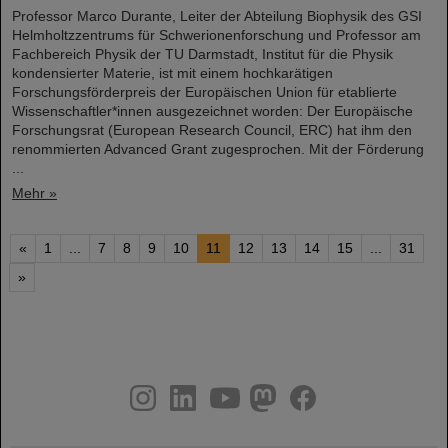
Professor Marco Durante, Leiter der Abteilung Biophysik des GSI
Helmholtzzentrums für Schwerionenforschung und Professor am
Fachbereich Physik der TU Darmstadt, Institut für die Physik
kondensierter Materie, ist mit einem hochkarätigen
Forschungsförderpreis der Europäischen Union für etablierte
Wissenschaftler*innen ausgezeichnet worden: Der Europäische
Forschungsrat (European Research Council, ERC) hat ihm den
renommierten Advanced Grant zugesprochen. Mit der Förderung
...
Mehr »
«
1
...
7
8
9
10
11
12
13
14
15
...
31
»
instagram
linkedin
youtube
helmholtz.social
facebook