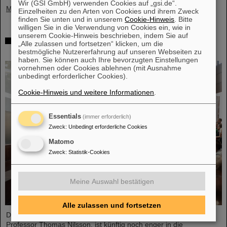
Wir (GSI GmbH) verwenden Cookies auf „gsi.de“.
Mehr »
Einzelheiten zu den Arten von Cookies und ihrem Zweck
finden Sie unten und in unserem
Cookie-Hinweis
. Bitte
willigen Sie in die Verwendung von Cookies ein, wie in
unserem Cookie-Hinweis beschrieben, indem Sie auf
Auszeichnung: Professor Thomas Nilsson ist
„Alle zulassen und fortsetzen“ klicken, um die
„Affiliate Professor“ an der TU Darmstadt
bestmögliche Nutzererfahrung auf unseren Webseiten zu
haben. Sie können auch Ihre bevorzugten Einstellungen
vornehmen oder Cookies ablehnen (mit Ausnahme
unbedingt erforderlicher Cookies).
Cookie-Hinweis und weitere Informationen
.
Essentials
(immer erforderlich)
Zweck
:
Unbedingt erforderliche Cookies
Matomo
Zweck
:
Statistik-Cookies
Meine Auswahl bestätigen
Alle zulassen und fortsetzen
Der Wissenschaftliche Geschäftsführer von GSI und FAIR,
Professor Thomas Nilsson, ist künftig noch enger in die