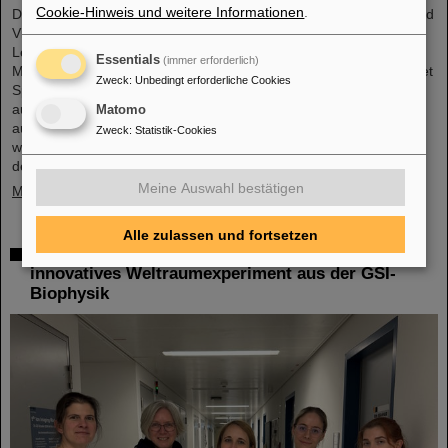
Cookie-Hinweis und weitere Informationen
.
Der neue Open-Access-Band „Hans Joachim Specht: Scientist and
Visionary“, der kürzlich bei Springer erschienen ist, würdigt das
Leben und die Arbeit von Professor Hans Joachim Specht, der im
Essentials
(immer erforderlich)
Mai 2024 im Alter von 87 Jahren verstorben ist. Das Buch zeichnet
Zweck
:
Unbedingt erforderliche Cookies
Spechts wissenschaftlichen Werdegang und seine
außerordentlichen Führungsqualitäten nach und bietet so ein
Matomo
aufschlussreiches Porträt eines Physikers, der sowohl die
Zweck
:
Statistik-Cookies
wissenschaftliche Agenda als auch die institutionelle Landschaft
der modernen…
Meine Auswahl bestätigen
Mehr »
Alle zulassen und fortsetzen
Raumfahrtforschung: DLR gibt grünes Licht für
innovatives Weltraumexperiment aus der GSI-
Biophysik