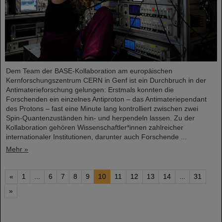
Dem Team der BASE-Kollaboration am europäischen
Kernforschungszentrum CERN in Genf ist ein Durchbruch in der
Antimaterieforschung gelungen: Erstmals konnten die
Forschenden ein einzelnes Antiproton – das Antimateriependant
des Protons – fast eine Minute lang kontrolliert zwischen zwei
Spin-Quantenzuständen hin- und herpendeln lassen. Zu der
Kollaboration gehören Wissenschaftler*innen zahlreicher
internationaler Institutionen, darunter auch Forschende ...
Mehr »
«
1
...
6
7
8
9
10
11
12
13
14
...
31
»