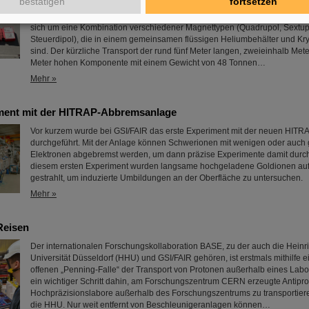
bestätigen
fortsetzen
Die erste Komponente des FAIR-Superfragmentseparators Super-FRS, ein
Multiplett-Magnet, ist auf das FAIR-Baufeld gebracht worden. Bei einem Mul
sich um eine Kombination verschiedener Magnettypen (Quadrupol, Sextup
Steuerdipol), die in einem gemeinsamen flüssigen Heliumbehälter und Kry
sind. Der kürzliche Transport der rund fünf Meter langen, zweieinhalb Mete
Meter hohen Komponente mit einem Gewicht von 48 Tonnen…
Mehr »
ment mit der HITRAP-Abbremsanlage
Vor kurzem wurde bei GSI/FAIR das erste Experiment mit der neuen HIT
durchgeführt. Mit der Anlage können Schwerionen mit wenigen oder auch 
Elektronen abgebremst werden, um dann präzise Experimente damit durch
diesem ersten Experiment wurden langsame hochgeladene Goldionen auf
gestrahlt, um induzierte Umbildungen an der Oberfläche zu untersuchen.
Mehr »
Reisen
Der internationalen Forschungskollaboration BASE, zu der auch die Heinr
Universität Düsseldorf (HHU) und GSI/FAIR gehören, ist erstmals mithilfe
offenen „Penning-Falle“ der Transport von Protonen außerhalb eines Labor
ein wichtiger Schritt dahin, am Forschungszentrum CERN erzeugte Antipro
Hochpräzisionslabore außerhalb des Forschungszentrums zu transportiere
die HHU. Nur weit entfernt von Beschleunigeranlagen können…