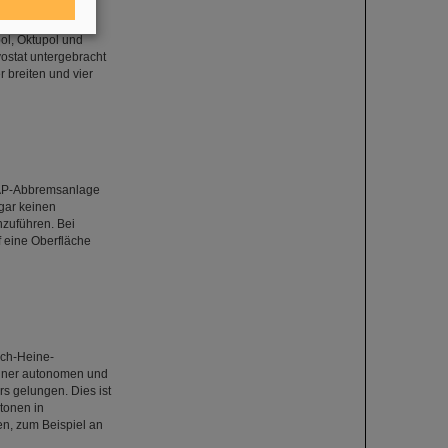
 supraleitender
tiplett handelt es
ol, Oktupol und
ostat untergebracht
r breiten und vier
RAP-Abbremsanlage
gar keinen
zuführen. Bei
 eine Oberfläche
ich-Heine-
 einer autonomen und
s gelungen. Dies ist
tonen in
n, zum Beispiel an