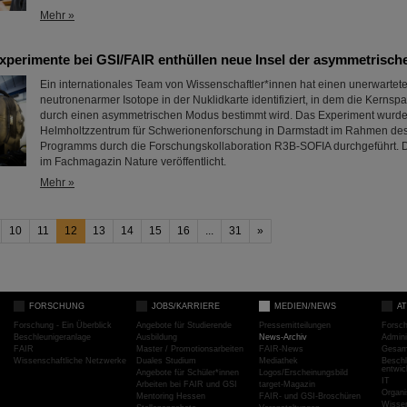
Mehr »
Experimente bei GSI/FAIR enthüllen neue Insel der asymmetrisc
Ein internationales Team von Wissenschaftler*innen hat einen unerwartet
neutronenarmer Isotope in der Nuklidkarte identifiziert, in dem die Kerns
durch einen asymmetrischen Modus bestimmt wird. Das Experiment wurd
Helmholtzzentrum für Schwerionenforschung in Darmstadt im Rahmen de
Programms durch die Forschungskollaboration R3B-SOFIA durchgeführt. D
im Fachmagazin Nature veröffentlicht.
Mehr »
10
11
12
13
14
15
16
...
31
»
FORSCHUNG
JOBS/KARRIERE
MEDIEN/NEWS
A
Forschung - Ein Überblick
Angebote für Studierende
Pressemitteilungen
Forsc
Beschleunigeranlage
Ausbildung
News-Archiv
Admini
FAIR
Master / Promotionsarbeiten
FAIR-News
Gesamt
Wissenschaftliche Netzwerke
Duales Studium
Mediathek
Beschl
entwic
Angebote für Schüler*innen
Logos/Erscheinungsbild
IT
Arbeiten bei FAIR und GSI
target-Magazin
Organi
Mentoring Hessen
FAIR- und GSI-Broschüren
Wissen