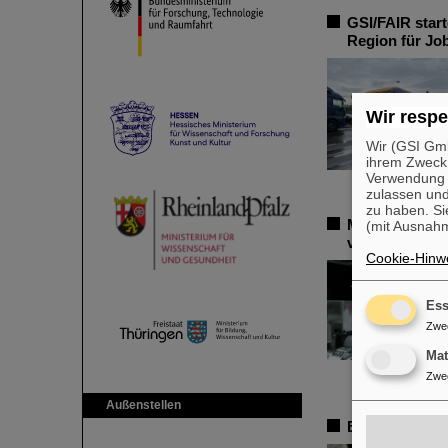
GSI/FAIR star
Region für Jo
Wir respe
Wir (GSI Gmb
ihrem Zweck
Verwendung v
zulassen und
zu haben. Si
Millionenförd
(mit Ausnahm
von GSI/FAIR 
Cookie-Hinwe
Ess
Zwe
Ma
Zwe
Außenstellen
Erste Super-F