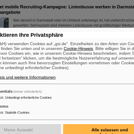
tet mobile Recruiting-Kampagne: Linienbusse werben in Darmsta
bangebote
Wer derzeit in Darmstadt oder im Umland unterwegs ist, hat vielleicht schon
geworfen: Seit kurzem sind mehrere Linienbusse mit großflächiger Werbun
Helmholtzzentrum für Schwerionenforschung und die internationale Besc
ktieren Ihre Privatsphäre
FAIR unterwegs. Die auffällig gestalteten Fahrzeuge machen im täglichen S
vielfältigen beruflichen Möglichkeiten bei GSI und FAIR aufmerksam – direk
H) verwenden Cookies auf „gsi.de“. Einzelheiten zu den Arten von Co
Raum, dort, wo viele Menschen unterwegs sind.
 finden Sie unten und in unserem
Cookie-Hinweis
. Bitte willigen Sie in 
Mehr »
on Cookies ein, wie in unserem Cookie-Hinweis beschrieben, indem Si
 fortsetzen“ klicken, um die bestmögliche Nutzererfahrung auf unsere
e können auch Ihre bevorzugten Einstellungen vornehmen oder Cooki
erung des Bundesforschungsministeriums für „Fusionstalent“ –
e unbedingt erforderlicher Cookies).
wird Nachwuchsgruppe leiten
is und weitere Informationen
.
Dr. Jonas Ohland, Laserphysiker bei GSI/FAIR, wird ab dem 1. Juni die 
ALADIN (Adaptiv Laser Architecture Development and INtegration, dt. Ent
Integration adaptiver Laserarchitektur) leiten. Dazu erhält er durch das Bu
entials
(immer erforderlich)
Forschung, Technologie und Raumfahrt eine Fördersumme von 2,8 Million
ck
:
Unbedingt erforderliche Cookies
Jahre im Rahmen des Programms „Fusionstalente“. Das ALADIN-Projekt le
zur Verwirklichung stabiler, effizienter Laser für die ...
tomo
ck
:
Statistik-Cookies
Mehr »
RS-Komponente auf FAIR-Baufeld transportiert
Meine Auswahl
Alle zulassen und