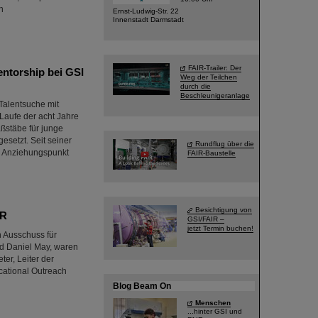
n
Ernst-Ludwig-Str. 22
Innenstadt Darmstadt
FAIR-Trailer: Der
ntorship bei GSI
Weg der Teilchen
durch die
Beschleunigeranlage
Talentsuche mit
 Laufe der acht Jahre
ßstäbe für junge
setzt. Seit seiner
Rundflug über die
n Anziehungspunkt
FAIR-Baustelle
Besichtigung von
IR
GSI/FAIR –
jetzt Termin buchen!
 Ausschuss für
nd Daniel May, waren
er, Leiter der
ucational Outreach
Blog Beam On
Menschen
...hinter GSI und