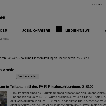
Telefonbuch
IGER
JOBS/KARRIERE
MEDIEN/NEWS
ws-Archiv
instagr
eren Sie Web-News und Pressemitteilungen über unseren RSS-Feed.
s-Archiv
um in Teilabschnitt des FAIR-Ringbeschleunigers SIS100
Das Strahlrohr eines bei Raumtemperatur arbeitenden Vakuumabschnitts 
Ringebeschleunigers SIS100 wurde erstmals durch die GSI/FAIR-Abteilu
auf Hochvakuumniveau (ca. 10-8 mbar) abgepumpt. Die Inbetriebnahme
dient der Aufzeichnung und Analyse der Abpumpkurven sowie Tests der V