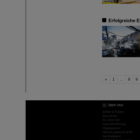
Erfolgreiche 
«
1
...
8
9
ÜBER UNS
Zahlen & Fakten
Geschichte
50 Jahre GSI
Geschäftsführung
Organigramm
Hinweis geben & LkSG
Nachhaltigkeit