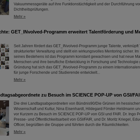
Vakuummessgeräte auf ihre Funktionstüchtigkeit und der Durchführung vo
Dichtheitsprüfungen.
Mehr »
chte: GET_INvolved-Programm erweitert Talentförderung und Me
Seit Jahren fördert das GET_INvolved-Programm junge Talente, verknüpft 
strukturierter Verwaltung und stellt ein wirkungsvolles Mentoring sicher. Im
seines Bestehens ist das Programm konstant gewachsen und hat neue Ma
Menschen und ihre berufliche Entwicklung in Forschung und Technologie ge
Gründung hat sich das GET_INvolved-Programm zu einem internationale
für junge Forschende und Studierende entwickelt...
Mehr »
ndtagsabgeordnete zu Besuch im SCIENCE POP-UP von GSI/FA
Die drei Landtagsabgeordneten von Bündnis90/Die Grünen im hessischen
Wissenschaft und Kultur, Nina Eisenhardt, Hildegard Förster-Heldmann u
vor Kurzem zu Besuch im SCIENCE POP-UP von GSI und FAIR. Dr. Ingo Pet
Presse- und Öffentlichkeitsarbeit von GSI/FAIR, und Dr. Moritz Kriegel, Ed
Officer, begrüßten die Gruppe und führten durch die Räumlichkeiten.
Mehr »