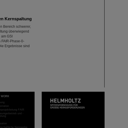
hen Kernspaltung
en Bereich schwerer,
paltung überwiegend
e am GSI
s FAIR-Phase-0-
ie Ergebnisse sind
T WORK
hung
stration
projektleitung FAIR
eunigerbetrieb und -
klung
sation
schaftliche Netzwerke