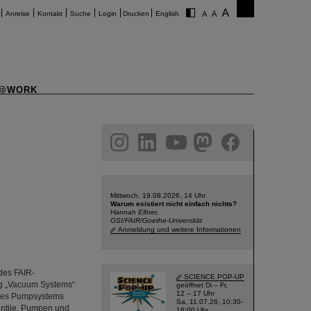
Anreise
Kontakt
Suche
Login
Drucken
English
@WORK
am
linkedin
youtube
helmholtz.social
facebook
Mittwoch, 19.08.2026, 14 Uhr
Warum existiert nicht einfach nichts?
Hannah Elfner,
GSI/FAIR/Goethe-Universität
Anmeldung und weitere Informationen
des FAIR-
SCIENCE POP-UP
ng „Vacuum Systems“
geöffnet Di – Fr,
12 – 17 Uhr
 des Pumpsystems
Sa, 11.07.26, 10:30-
entile, Pumpen und
16:00 Uhr