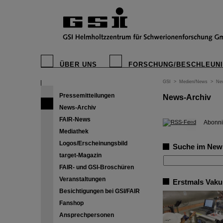
ÜBER UNS
FORSCHUNG/BESCHLEUN
GSI
>
Medien/News
>
Ne
Pressemitteilungen
News-Archiv
News-Archiv
FAIR-News
©
Abonni
Mediathek
Logos/Erscheinungsbild
Suche im New
target-Magazin
FAIR- und GSI-Broschüren
Veranstaltungen
Erstmals Vaku
Besichtigungen bei GSI/FAIR
Fanshop
Ansprechpersonen