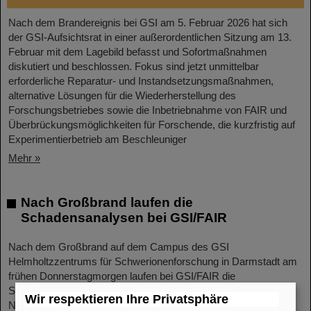
Nach dem Brandereignis bei GSI am 5. Februar 2026 hat sich
der GSI-Aufsichtsrat in einer außerordentlichen Sitzung am 13.
Februar mit dem Lagebild befasst und Sofortmaßnahmen
diskutiert und beschlossen. Fokus sind jetzt unmittelbar
erforderliche Reparatur- und Instandsetzungsmaßnahmen,
alternative Lösungen für die Wiederherstellung des
Forschungsbetriebes sowie die Inbetriebnahme von FAIR und
Überbrückungsmöglichkeiten für Forschende, die kurzfristig auf
Experimentierbetrieb am Beschleuniger
Mehr »
Nach Großbrand laufen die
Schadensanalysen bei GSI/FAIR
Nach dem Großbrand auf dem Campus des GSI
Helmholtzzentrums für Schwerionenforschung in Darmstadt am
frühen Donnerstagmorgen laufen bei GSI/FAIR die
Schadensanalysen auf Hochtouren. Dank der effizienten
Wir respektieren Ihre Privatsphäre
Notfallregelungen und des schnellen und professionellen