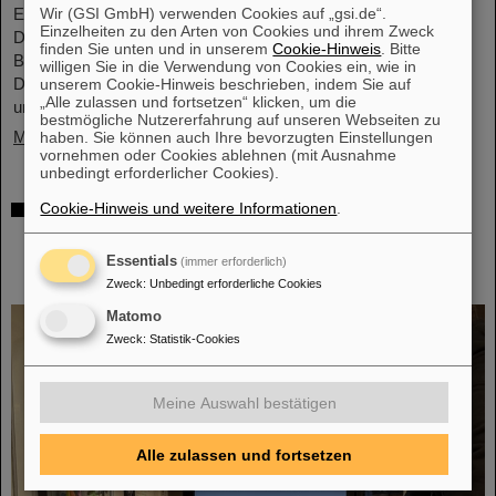
Wir (GSI GmbH) verwenden Cookies auf „gsi.de“.
Einsatzes der Feuerwehren ist der Brand inzwischen gelöscht.
Einzelheiten zu den Arten von Cookies und ihrem Zweck
Die Baustelle für das künftige internationale
finden Sie unten und in unserem
Cookie-Hinweis
. Bitte
Beschleunigerzentrum FAIR ist von dem Feuer nicht betroffen.
willigen Sie in die Verwendung von Cookies ein, wie in
Die Brandursache wird derzeit von den zuständigen Behörden
unserem Cookie-Hinweis beschrieben, indem Sie auf
„Alle zulassen und fortsetzen“ klicken, um die
untersucht...
bestmögliche Nutzererfahrung auf unseren Webseiten zu
Mehr »
haben. Sie können auch Ihre bevorzugten Einstellungen
vornehmen oder Cookies ablehnen (mit Ausnahme
unbedingt erforderlicher Cookies).
SCIENCE POP-UP von GSI/FAIR wird zur
Cookie-Hinweis und weitere Informationen
.
dauerhaften Anlaufstelle für
Wissenschaftsbegeisterte in der
Essentials
(immer erforderlich)
Darmstädter Innenstadt
Zweck
:
Unbedingt erforderliche Cookies
Matomo
Zweck
:
Statistik-Cookies
Meine Auswahl bestätigen
Alle zulassen und fortsetzen