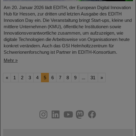
Am 20. Januar 2026 lädt EDITH, der European Digital Innovation
Hub für Hessen, zur dritten und letzten Ausgabe des EDITH
Innovation Day ein. Die Veranstaltung bringt Start-ups, kleine und
mittlere Unternehmen (KMU), öffentliche Institutionen sowie
Innovationsverantwortliche zusammen, um aufzuzeigen, wie
digitale Technologien die Arbeitsweise von Organisationen heute
konkret verändern. Auch das GSI Helmholtzzentrum für
Schwerionenforschung ist Partner im EDITH-Konsortium.
Mehr »
«
1
2
3
4
5
6
7
8
9
...
31
»
instagram
linkedin
youtube
helmholtz.social
facebook