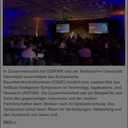
In Zusammenarbeit mit GSI/FAIR und der Technischen Universität
Darmstadt veranstaltete das Europäische
Raumfahrtkontrollzentrum (ESOC) kürzlich zum zweiten Mal das
Artificial Intelligence Symposium on Technology, Applications, and
Research (AISTAR). Die Zusammenarbeit war ein Beispiel für den
Geist des gegenseitigen Interesses und der starken
Partnerschaften beim Streben nach KI-Spitzenforschung. Das
Symposium schuf einen Raum für Verbindungen, Networking und
den Austausch von Ideen und…
Mehr »