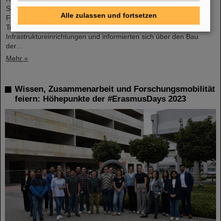
Schüler*innen spannende Einblicke in die aktuelle physikalische
Alle zulassen und fortsetzen
Forschung, erkundeten die bestehenden GSI-
Teilchenbeschleuniger, -Experimente und -
Infrastruktureinrichtungen und informierten sich über den Bau
der…
Mehr »
Wissen, Zusammenarbeit und Forschungsmobilität
feiern: Höhepunkte der #ErasmusDays 2023