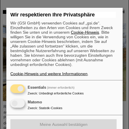
„Saturday Morning Physics“ wieder in Präsenz bei
Wir respektieren Ihre Privatsphäre
GSI/FAIR
Wir (GSI GmbH) verwenden Cookies auf „gsi.de“.
Einzelheiten zu den Arten von Cookies und ihrem Zweck
finden Sie unten und in unserem
Cookie-Hinweis
. Bitte
willigen Sie in die Verwendung von Cookies ein, wie in
unserem Cookie-Hinweis beschrieben, indem Sie auf
„Alle zulassen und fortsetzen“ klicken, um die
bestmögliche Nutzererfahrung auf unseren Webseiten zu
haben. Sie können auch Ihre bevorzugten Einstellungen
vornehmen oder Cookies ablehnen (mit Ausnahme
unbedingt erforderlicher Cookies).
Cookie-Hinweis und weitere Informationen
.
Essentials
(immer erforderlich)
Zweck
:
Unbedingt erforderliche Cookies
Matomo
Rund 120 Oberstufenschüler*innen aus ganz Hessen besuchten
Zweck
:
Statistik-Cookies
am Samstag, dem 2. Dezember, erstmals nach der Corona-
Pandemie wieder in Präsenz den GSI/FAIR-Campus im Rahmen
der Veranstaltungsreihe „Saturday Morning Physics“. In
Meine Auswahl bestätigen
Rundgängen durch die Forschungsanlagen erhielten die