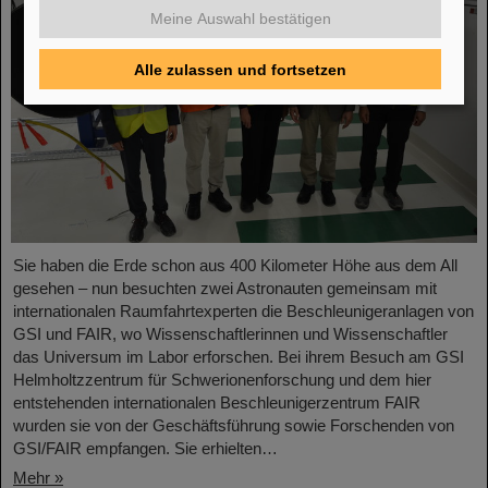
Meine Auswahl bestätigen
Alle zulassen und fortsetzen
Sie haben die Erde schon aus 400 Kilometer Höhe aus dem All
gesehen – nun besuchten zwei Astronauten gemeinsam mit
internationalen Raumfahrtexperten die Beschleunigeranlagen von
GSI und FAIR, wo Wissenschaftlerinnen und Wissenschaftler
das Universum im Labor erforschen. Bei ihrem Besuch am GSI
Helmholtzzentrum für Schwerionenforschung und dem hier
entstehenden internationalen Beschleunigerzentrum FAIR
wurden sie von der Geschäftsführung sowie Forschenden von
GSI/FAIR empfangen. Sie erhielten…
Mehr »