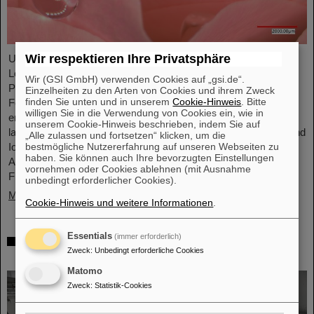
Wir respektieren Ihre Privatsphäre
Unter Führung von Professorin María Eugenia Toimil-Molares,
Leiterin der Abteilung Materialforschung von GSI/FAIR und
Wir (GSI GmbH) verwenden Cookies auf „gsi.de“.
Professorin an der Technischen Universität Darmstadt, hat ein
Einzelheiten zu den Arten von Cookies und ihrem Zweck
finden Sie unten und in unserem
Cookie-Hinweis
. Bitte
Forschungsteam neuartige Oberflächen aus Goldnanodrähten
willigen Sie in die Verwendung von Cookies ein, wie in
entwickelt, deren Benetzungsverhalten sich gezielt steuern
unserem Cookie-Hinweis beschrieben, indem Sie auf
lassen. Diese Materialien, hergestellt durch Elektrodeposition und
„Alle zulassen und fortsetzen“ klicken, um die
bestmögliche Nutzererfahrung auf unseren Webseiten zu
Ionenspur-Nanotechnologie, eröffnen neue Perspektiven für
haben. Sie können auch Ihre bevorzugten Einstellungen
Anwendungen in mikrofluidischen Geräten, im
vornehmen oder Cookies ablehnen (mit Ausnahme
Flüssigkeitstransport und in der…
unbedingt erforderlicher Cookies).
Mehr »
Cookie-Hinweis und weitere Informationen
.
Essentials
(immer erforderlich)
Von der Raumstation ins Forschungslabor:
Zweck
:
Unbedingt erforderliche Cookies
Astronauten zu Gast bei GSI und FAIR
Matomo
Zweck
:
Statistik-Cookies