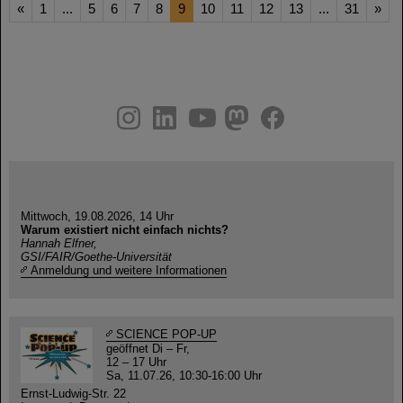
«
1
...
5
6
7
8
9
10
11
12
13
...
31
»
instagram
linkedin
youtube
helmholtz.social
facebook
Mittwoch, 19.08.2026, 14 Uhr
Warum existiert nicht einfach nichts?
Hannah Elfner,
GSI/FAIR/Goethe-Universität
Anmeldung und weitere Informationen
SCIENCE POP-UP
geöffnet Di – Fr,
12 – 17 Uhr
Sa, 11.07.26, 10:30-16:00 Uhr
Ernst-Ludwig-Str. 22