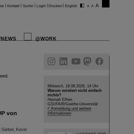
ise
Kontakt
Suche
Login
Drucken
English
/NEWS
@WORK
gram
linkedin
youtube
helmholtz.social
facebook
eed.
Mittwoch, 19.08.2026, 14 Uhr
Warum existiert nicht einfach
nichts?
Hannah Elfner,
GSI/FAIR/Goethe-Universität
Anmeldung und weitere
UP von
Informationen
 Siebel, Kevin