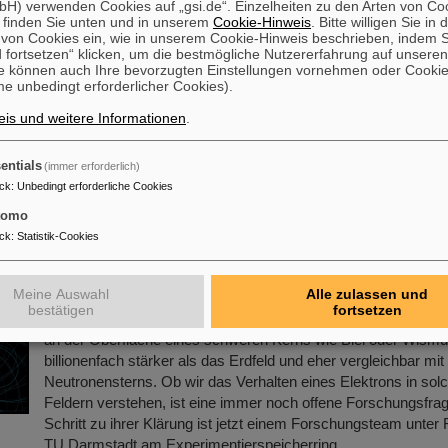
nphysik
H) verwenden Cookies auf „gsi.de“. Einzelheiten zu den Arten von Co
 finden Sie unten und in unserem
Cookie-Hinweis
. Bitte willigen Sie in 
on Cookies ein, wie in unserem Cookie-Hinweis beschrieben, indem Si
Der renommierte US-amerikanischen „Breakthrough Prize“ fü
 fortsetzen“ klicken, um die bestmögliche Nutzererfahrung auf unsere
Grundlagenphysik geht in diesem Jahr an die vier
e können auch Ihre bevorzugten Einstellungen vornehmen oder Cooki
Wissenschaftskollaborationen ALICE, ATLAS, CMS, and LH
e unbedingt erforderlicher Cookies).
Speicherring LHC (Large Hadron Collider ) des europäischen
is und weitere Informationen
.
Forschungszentrums CERN . Auch mehr als 40 frühere und ak
Forschende von GSI/FAIR sind maßgeblich daran beteiligt un
gemeinsam mit ihren Wissenschaftskolleg*innen mit dem an
entials
(immer erforderlich)
ausgezeichnet, der mit drei Millionen US-Dollar dotiert ist…
ck
:
Unbedingt erforderliche Cookies
Mehr »
tomo
ck
:
Statistik-Cookies
nnen testen Quantentheorie mit Atomkernen aus 
on
Meine Auswahl
Alle zulassen und
bestätigen
fortsetzen
Viele Atomkerne besitzen ein magnetisches Feld, ähnlich wie d
an der Oberfläche eines schweren Kerns wie Blei oder Wismut 
billionenfach stärker als das Erdfeld und eher vergleichbar mi
Neutronensterns. Ob wir das Verhalten eines Elektrons in sol
Feldern verstehen, ist eine immer noch offene Forschungsfrag
Schritt zu ihrer Klärung ist jetzt einem Forschungsteam unter
TU Darmstadt am Experimentierspeicherring…