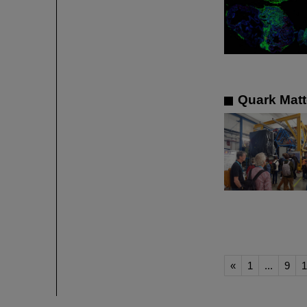
Quark Matt
«
1
...
9
1