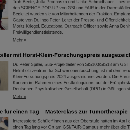
Trah-Bente, Jutta Prochaska und Ulrike Schmidbauer – besu
den SCIENCE POP-UP von GSI und FAIR in der Darmstädter 
Begleitet wurden sie von Mitarbeitenden der Fraktion. Empfa
Gäste von Dr. Ingo Peter, Leiter der Presse- und Öffentlichkeit
Moritz Kriegel, Educational Outreach Officer sowie Anna Beni
Freiwilligendienstleistende.
Mehr »
Spiller mit Horst-Klein-Forschungspreis ausgezeic
Dr. Peter Spiller, Sub-Projektleiter von SIS100/SIS18 am GSI
Helmholtzzentrum für Schwerionenforschung, ist mit dem ren
Klein-Forschungspreis 2024 ausgezeichnet worden. Die Ehrun
Kurzem im Rahmen eines Festkolloquiums auf der Frühjahrst
Deutschen Physikalischen Gesellschaft (DPG) in Göttingen st
Mehr »
 für einen Tag – Masterclass zur Tumortherapie
Interessierte Schüler*innen aus der Oberstufe hatten im April d
einen Tag lang vor Ort am GSI/FAIR-Campus mehr über die T