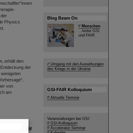
nschaftler*innen
herapie-
 der
Blog Beam On
cle Physics
Menschen
st.
...hinter GSI
und FAIR.
, erhält den
Umgang mit den Auswirkungen
 Entdeckung der
des Kriegs in der Ukraine
m wenigsten
Vorhersage“.
ner von
GSI-FAIR Kolloquium
ich am
Aktuelle Termine
Veranstaltungen bei GSI:
en zu den
GSI-Kolloquium
 Prize“ für
Accelerator Seminar
Kalender