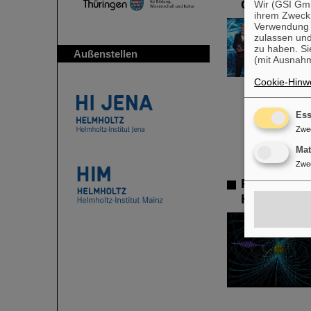
Grundlage
Wir (GSI Gmb
ihrem Zweck
Verwendung v
zulassen und
zu haben. Si
Außenstellen
(mit Ausnahm
Cookie-Hinwe
Ess
Zwe
Ma
Zwe
Physiker*i
Kernreakti