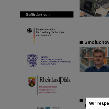
Gefördert von
Smoluchows
Hohe Aner
Wir respe
ausgezeich