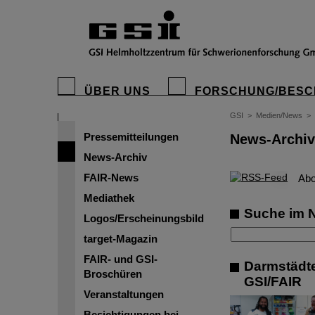
ÜBER UNS
FORSCHUNG/BESC
GSI
>
Medien/News
>
Pressemitteilungen
News-Archiv
News-Archiv
FAIR-News
©
Abo
Mediathek
Suche im 
Logos/Erscheinungsbild
target-Magazin
FAIR- und GSI-
Darmstädt
Broschüren
GSI/FAIR
Veranstaltungen
Besichtigungen bei