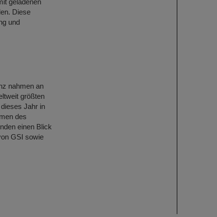
mit geladenen
den. Diese
ng und
enz nahmen an
ltweit größten
 dieses Jahr in
ahmen des
nden einen Blick
von GSI sowie