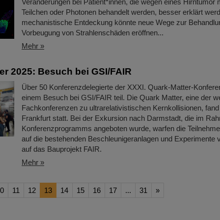
Veränderungen bei Patient*innen, die wegen eines Hirntumor 
Teilchen oder Photonen behandelt werden, besser erklärt wer
mechanistische Entdeckung könnte neue Wege zur Behandlu
Vorbeugung von Strahlenschäden eröffnen...
Mehr »
er 2025: Besuch bei GSI/FAIR
Über 50 Konferenzdelegierte der XXXI. Quark-Matter-Konfer
einem Besuch bei GSI/FAIR teil. Die Quark Matter, eine der we
Fachkonferenzen zu ultrarelativistischen Kernkollisionen, fand
Frankfurt statt. Bei der Exkursion nach Darmstadt, die im R
Konferenzprogramms angeboten wurde, warfen die Teilnehme
auf die bestehenden Beschleunigeranlagen und Experimente 
auf das Bauprojekt FAIR.
Mehr »
0
11
12
13
14
15
16
17
...
31
»