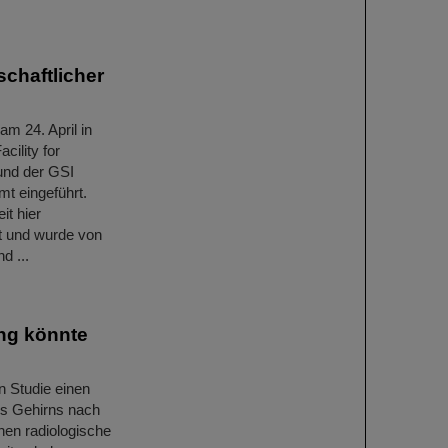
schaftlicher
m 24. April in
cility for
und der GSI
t eingeführt.
it hier
t und wurde von
d ...
ng könnte
n Studie einen
s Gehirns nach
nen radiologische