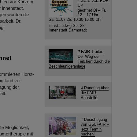
SCIENCE POP-
chten vor Kurzem
UP
Innenstadt.
geöffnet Di – Fr,
ngen wurden die
12 – 17 Uhr
Sa, 11.07.26, 10:30-16:00 Uhr
sarbeit, Dr.
Ernst-Ludwig-Str. 22
ng,
Innenstadt Darmstadt
FAIR-Trailer:
Der Weg der
hnet
Teilchen durch die
Beschleunigeranlage
ommierten Horst-
g fand vor
agung der
Rundflug über
die FAIR-
att.
Baustelle
Besichtigung
von GSI/FAIR –
ie Möglichkeit,
jetzt Termin
umortherapie mit
buchen!