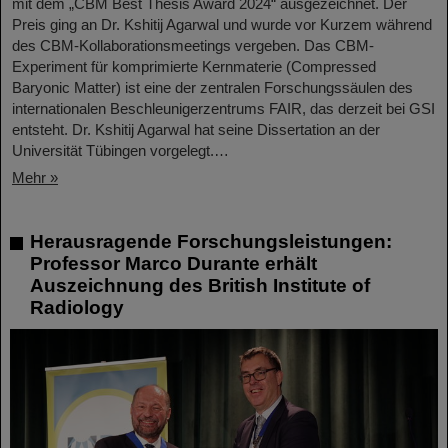
mit dem „CBM Best Thesis Award 2024“ ausgezeichnet. Der
Preis ging an Dr. Kshitij Agarwal und wurde vor Kurzem während
des CBM-Kollaborationsmeetings vergeben. Das CBM-
Experiment für komprimierte Kernmaterie (Compressed
Baryonic Matter) ist eine der zentralen Forschungssäulen des
internationalen Beschleunigerzentrums FAIR, das derzeit bei GSI
entsteht. Dr. Kshitij Agarwal hat seine Dissertation an der
Universität Tübingen vorgelegt.…
Mehr »
Herausragende Forschungsleistungen:
Professor Marco Durante erhält
Auszeichnung des British Institute of
Radiology