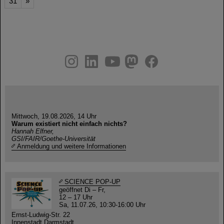
31
»
instagram
linkedin
youtube
helmholtz.social
facebook
Mittwoch, 19.08.2026, 14 Uhr
Warum existiert nicht einfach nichts?
Hannah Elfner,
GSI/FAIR/Goethe-Universität
Anmeldung und weitere Informationen
SCIENCE POP-UP
geöffnet Di – Fr,
12 – 17 Uhr
Sa, 11.07.26, 10:30-16:00 Uhr
Ernst-Ludwig-Str. 22
Innenstadt Darmstadt