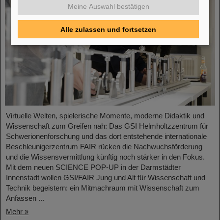
Meine Auswahl bestätigen
Alle zulassen und fortsetzen
Virtuelle Welten, spielerische Momente, moderne Didaktik und
Wissenschaft zum Greifen nah: Das GSI Helmholtzzentrum für
Schwerionenforschung und das dort entstehende internationale
Beschleunigerzentrum FAIR rücken die Nachwuchsförderung
und die Wissensvermittlung künftig noch stärker in den Fokus.
Mit dem neuen SCIENCE POP-UP in der Darmstädter
Innenstadt wollen GSI/FAIR Jung und Alt für Wissenschaft und
Technik begeistern: ein Mitmachraum mit Wissenschaft zum
Anfassen ...
Mehr »