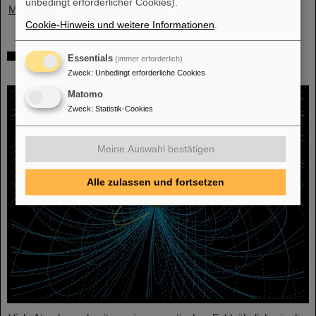
unbedingt erforderlicher Cookies).
Mehr »
Cookie-Hinweis und weitere Informationen
.
Physiker*innen testen Quantentheorie mit
Essentials
(immer erforderlich)
Atomkernen aus einer Kernreaktion
Zweck
:
Unbedingt erforderliche Cookies
Matomo
Zweck
:
Statistik-Cookies
Meine Auswahl bestätigen
Alle zulassen und fortsetzen