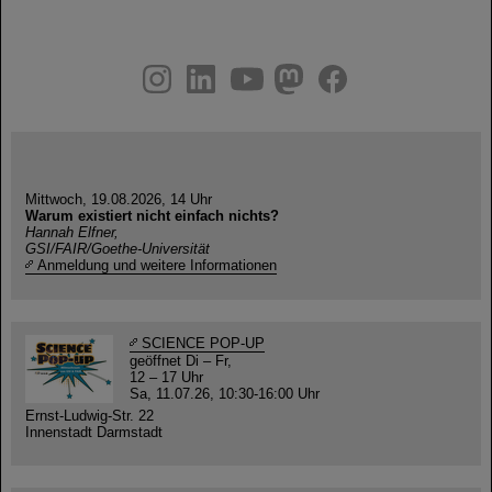
instagram
linkedin
youtube
helmholtz.social
facebook
Mittwoch, 19.08.2026, 14 Uhr
Warum existiert nicht einfach nichts?
Hannah Elfner,
GSI/FAIR/Goethe-Universität
Anmeldung und weitere Informationen
SCIENCE POP-UP
geöffnet Di – Fr,
12 – 17 Uhr
Sa, 11.07.26, 10:30-16:00 Uhr
Ernst-Ludwig-Str. 22
Innenstadt Darmstadt