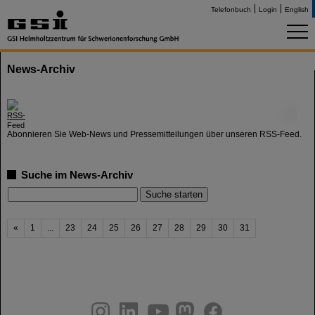
Telefonbuch
Login
English
News-Archiv
©
Abonnieren Sie Web-News und Pressemitteilungen über unseren RSS-Feed.
Suche im News-Archiv
«
1
...
23
24
25
26
27
28
29
30
31
instagram
linkedin
youtube
helmholtz.social
facebook