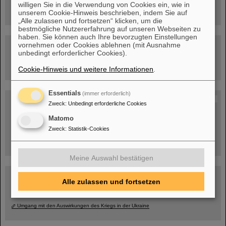
willigen Sie in die Verwendung von Cookies ein, wie in
unserem Cookie-Hinweis beschrieben, indem Sie auf
„Alle zulassen und fortsetzen“ klicken, um die
bestmögliche Nutzererfahrung auf unseren Webseiten zu
haben. Sie können auch Ihre bevorzugten Einstellungen
vornehmen oder Cookies ablehnen (mit Ausnahme
Besichtigung von GSI/FAIR –
jetzt Termin buchen!
unbedingt erforderlicher Cookies).
Cookie-Hinweis und weitere Informationen
.
Essentials
(immer erforderlich)
Blog Beam On
Zweck
:
Unbedingt erforderliche Cookies
Menschen
...hinter GSI und FAIR.
Matomo
Zweck
:
Statistik-Cookies
Meine Auswahl bestätigen
Alle zulassen und fortsetzen
Umgang mit den Auswirkungen des Kriegs in der Ukraine