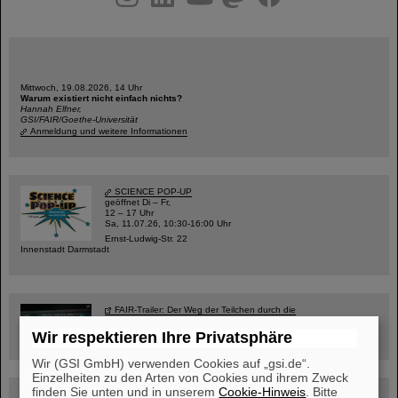
Mittwoch, 19.08.2026, 14 Uhr
Warum existiert nicht einfach nichts?
Hannah Elfner,
GSI/FAIR/Goethe-Universität
Anmeldung und weitere Informationen
SCIENCE POP-UP
geöffnet Di – Fr,
12 – 17 Uhr
Sa, 11.07.26, 10:30-16:00 Uhr
Ernst-Ludwig-Str. 22
Innenstadt Darmstadt
FAIR-Trailer: Der Weg der Teilchen durch die
Beschleunigeranlage
Wir respektieren Ihre Privatsphäre
Wir (GSI GmbH) verwenden Cookies auf „gsi.de“.
Einzelheiten zu den Arten von Cookies und ihrem Zweck
finden Sie unten und in unserem
Cookie-Hinweis
. Bitte
Rundflug über die FAIR-Baustelle