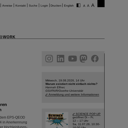
Anreise
Kontakt
Suche
Login
Drucken
English
@WORK
am
linkedin
youtube
helmholtz.social
facebook
Mittwoch, 19.08.2026, 14 Uhr
Warum existiert nicht einfach nichts?
Hannah Elfner,
GSI/FAIR/Goethe-Universität
Anmeldung und weitere Informationen
eren
n
SCIENCE POP-UP
mit dem EPS-QEOD
geöffnet Di – Fr,
12 – 17 Uhr
24 in Anerkennung
Sa, 11.07.26, 10:30-
er Hochleistungs-
16:00 Uhr