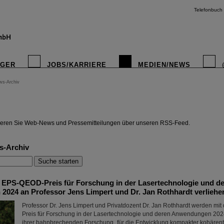
Telefonbuch
IGER
JOBS/KARRIERE
MEDIEN/NEWS
ws-Archiv
instagr
eren Sie Web-News und Pressemitteilungen über unseren RSS-Feed.
s-Archiv
EPS-QEOD-Preis für Forschung in der Lasertechnologie und d
024 an Professor Jens Limpert und Dr. Jan Rothhardt verliehe
Professor Dr. Jens Limpert und Privatdozent Dr. Jan Rothhardt werden 
Preis für Forschung in der Lasertechnologie und deren Anwendungen 20
ihrer bahnbrechenden Forschung „für die Entwicklung kompakter kohärent