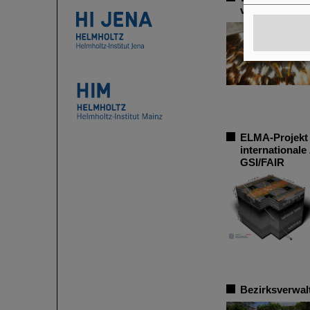
von Teilchenb
ELMA-Projekt f
international
GSI/FAIR
Bezirksverwal