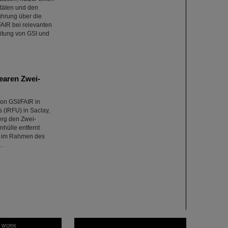
itäten und den
ührung über die
AIR bei relevanten
eitung von GSI und
earen Zwei-
on GSI/FAIR in
s (IRFU) in Saclay,
erg den Zwei-
hülle entfernt
n im Rahmen des
R…
T WORK