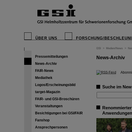
ÜBER UNS
FORSCHUNG/BESCHLEUN
GSI
>
Medien/News
>
Ne
Pressemitteilungen
News-Archiv
News-Archiv
FAIR-News
©
Abonni
Mediathek
Logos/Erscheinungsbild
Suche im New
target-Magazin
FAIR- und GSI-Broschüren
Veranstaltungen
Renommierter 
Anwendungen 2
Besichtigungen bei GSI/FAIR
Fanshop
Ansprechpersonen