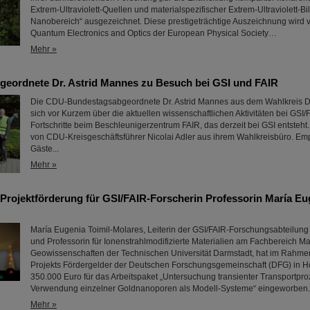
Extrem-Ultraviolett-Quellen und materialspezifischer Extrem-Ultraviolett-B
Nanobereich“ ausgezeichnet. Diese prestigeträchtige Auszeichnung wird v
Quantum Electronics and Optics der European Physical Society…
Mehr »
eordnete Dr. Astrid Mannes zu Besuch bei GSI und FAIR
Die CDU-Bundestagsabgeordnete Dr. Astrid Mannes aus dem Wahlkreis Da
sich vor Kurzem über die aktuellen wissenschaftlichen Aktivitäten bei GSI/
Fortschritte beim Beschleunigerzentrum FAIR, das derzeit bei GSI entsteht.
von CDU-Kreisgeschäftsführer Nicolai Adler aus ihrem Wahlkreisbüro. E
Gäste...
Mehr »
ojektförderung für GSI/FAIR-Forscherin Professorin María Eug
María Eugenia Toimil-Molares, Leiterin der GSI/FAIR-Forschungsabteilung
und Professorin für Ionenstrahlmodifizierte Materialien am Fachbereich Ma
Geowissenschaften der Technischen Universität Darmstadt, hat im Rah
Projekts Fördergelder der Deutschen Forschungsgemeinschaft (DFG) in H
350.000 Euro für das Arbeitspaket „Untersuchung transienter Transportpro
Verwendung einzelner Goldnanoporen als Modell-Systeme“ eingeworben..
Mehr »