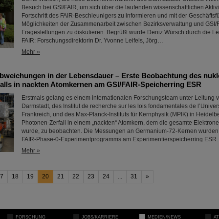
Besuch bei GSI/FAIR, um sich über die laufenden wissenschaftlichen Aktiv
Fortschritt des FAIR-Beschleunigers zu informieren und mit der Geschäftsf
Möglichkeiten der Zusammenarbeit zwischen Bezirksverwaltung und GSI/F
Fragestellungen zu diskutieren. Begrüßt wurde Deniz Würsch durch die L
FAIR: Forschungsdirektorin Dr. Yvonne Leifels, Jörg…
Mehr »
bweichungen in der Lebensdauer – Erste Beobachtung des nukl
alls in nackten Atomkernen am GSI/FAIR-Speicherring ESR
Erstmals gelang es einem internationalen Forschungsteam unter Leitung v
Darmstadt, des Institut de recherche sur les lois fondamentales de l’Univer
Frankreich, und des Max-Planck-Instituts für Kernphysik (MPIK) in Heidelb
Photonen-Zerfall in einem „nackten“ Atomkern, dem die gesamte Elektronen
wurde, zu beobachten. Die Messungen an Germanium-72-Kernen wurde
FAIR-Phase-0-Experimentprogramms am Experimentierspeicherring ES
Mehr »
7
18
19
20
21
22
23
24
...
31
»
FORSCHUNG
JOBS/KARRIERE
MEDIEN/NEWS
A