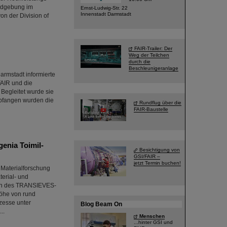
ildgebung im
Ernst-Ludwig-Str. 22
Innenstadt Darmstadt
on der Division of
FAIR-Trailer: Der
Weg der Teilchen
durch die
Beschleunigeranlage
rmstadt informierte
FAIR und die
 Begleitet wurde sie
mpfangen wurden die
Rundflug über die
FAIR-Baustelle
enia Toimil-
Besichtigung von
GSI/FAIR –
jetzt Termin buchen!
 Materialforschung
terial- und
men des TRANSIEVES-
öhe von rund
zesse unter
Blog Beam On
..
Menschen
...hinter GSI und