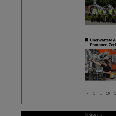
Unerwartete A
Photonen-Zerf
«
1
...
16
1
ÜBER UNS