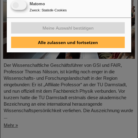
Matomo
Zweck
:
Statistik-Cookies
Meine Auswahl bestätigen
Alle zulassen und fortsetzen
Der Wissenschaftliche Geschäftsführer von GSI und FAIR,
Professor Thomas Nilsson, ist künftig noch enger in die
Wissenschafts- und Forschungslandschaft in der Region
eingebunden: Er ist „Affiliate Professor“ an der TU Darmstadt,
und nun offiziell mit dem Fachbereich Physik verbunden. Vor
kurzem hatte die TU Darmstadt erstmals diese akademische
Bezeichnung an eine international herausragende
Wissenschaftspersönlichkeit verliehen. Die Auszeichnung wurde
...
Mehr »