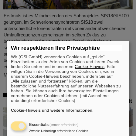
Erstmals ist es Mitarbeitenden des Subprojektes SIS18/SIS100
gelungen, im Schwerionensynchrotron SIS18 zwei
unterschiedliche Ionenstrahlen mit voneinander abweichenden
Umlauffrequenzen gemeinsam im selben Zyklus zu
beschleunigen und zu extrahieren. Dabei überholen die
Wir respektieren Ihre Privatsphäre
schnelleren Ionen des einen Strahls die langsameren Ionen des
anderen Strahls ständig, so dass sich die Teilchenpakete der
Wir (GSI GmbH) verwenden Cookies auf „gsi.de“.
beiden Strahlen immer wieder durchdringen. Dieses weltweit
Einzelheiten zu den Arten von Cookies und ihrem Zweck
finden Sie unten und in unserem
Cookie-Hinweis
. Bitte
einmalige Verfahren unterstreicht eindrucksvoll…
willigen Sie in die Verwendung von Cookies ein, wie in
Mehr »
unserem Cookie-Hinweis beschrieben, indem Sie auf
„Alle zulassen und fortsetzen“ klicken, um die
bestmögliche Nutzererfahrung auf unseren Webseiten zu
haben. Sie können auch Ihre bevorzugten Einstellungen
Auszeichnung: Professor Thomas Nilsson
vornehmen oder Cookies ablehnen (mit Ausnahme
ist „Affiliate Professor“ an der TU Darmstadt
unbedingt erforderlicher Cookies).
Cookie-Hinweis und weitere Informationen
.
Essentials
(immer erforderlich)
Zweck
:
Unbedingt erforderliche Cookies