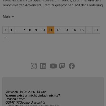
Forschungsrat (European Research Council, ERC) hat ihm den
renommierten Advanced Grant zugesprochen. Mit der Förderung
...
Mehr »
«
1
...
7
8
9
10
11
12
13
14
15
...
31
»
instagram
linkedin
youtube
helmholtz.social
facebook
Mittwoch, 19.08.2026, 14 Uhr
Warum existiert nicht einfach nichts?
Hannah Elfner,
GSI/FAIR/Goethe-Universität