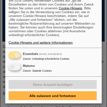
Wir (GSI GmbH) verwenden Cookies auf „gsi.de“.
Einzelheiten zu den Arten von Cookies und ihrem Zweck
finden Sie unten und in unserem
Cookie-Hinweis
. Bitte
willigen Sie in die Verwendung von Cookies ein, wie in
unserem Cookie-Hinweis beschrieben, indem Sie auf
„Alle zulassen und fortsetzen“ klicken, um die
bestmögliche Nutzererfahrung auf unseren Webseiten zu
haben. Sie können auch Ihre bevorzugten Einstellungen
vornehmen oder Cookies ablehnen (mit Ausnahme
unbedingt erforderlicher Cookies).
Cookie-Hinweis und weitere Informationen
.
Der neue Open-Access-Band „Hans Joachim Specht: Scientist
and Visionary“, der kürzlich bei Springer erschienen ist, würdigt
Essentials
(immer erforderlich)
das Leben und die Arbeit von Professor Hans Joachim Specht,
Zweck
:
Unbedingt erforderliche Cookies
der im Mai 2024 im Alter von 87 Jahren verstorben ist. Das Buch
Matomo
zeichnet Spechts wissenschaftlichen Werdegang und seine
Zweck
:
Statistik-Cookies
außerordentlichen Führungsqualitäten nach und bietet so ein
aufschlussreiches Porträt eines Physikers, der sowohl die
wissenschaftliche Agenda als auch die institutionelle Landschaft
Meine Auswahl bestätigen
der modernen…
Mehr »
Alle zulassen und fortsetzen