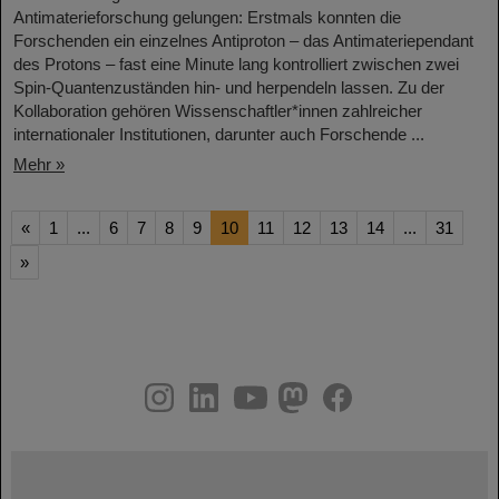
Antimaterieforschung gelungen: Erstmals konnten die
Forschenden ein einzelnes Antiproton – das Antimateriependant
des Protons – fast eine Minute lang kontrolliert zwischen zwei
Spin-Quantenzuständen hin- und herpendeln lassen. Zu der
Kollaboration gehören Wissenschaftler*innen zahlreicher
internationaler Institutionen, darunter auch Forschende ...
Mehr »
«
1
...
6
7
8
9
10
11
12
13
14
...
31
»
instagram
linkedin
youtube
helmholtz.social
facebook