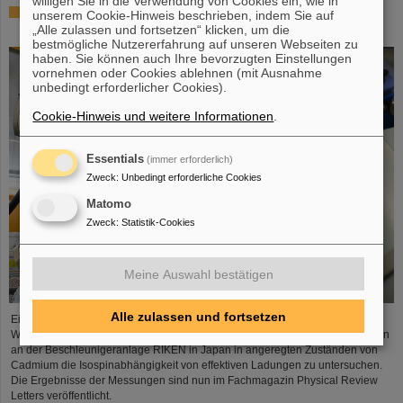
willigen Sie in die Verwendung von Cookies ein, wie in
Wo sich Protonen und Neutronen besonders mögen –
unserem Cookie-Hinweis beschrieben, indem Sie auf
GSI/FAIR-Forschende beteiligt an Experiment in Japan
„Alle zulassen und fortsetzen“ klicken, um die
bestmögliche Nutzererfahrung auf unseren Webseiten zu
haben. Sie können auch Ihre bevorzugten Einstellungen
vornehmen oder Cookies ablehnen (mit Ausnahme
unbedingt erforderlicher Cookies).
Cookie-Hinweis und weitere Informationen
.
Essentials
(immer erforderlich)
Zweck
:
Unbedingt erforderliche Cookies
Matomo
Zweck
:
Statistik-Cookies
Meine Auswahl bestätigen
Alle zulassen und fortsetzen
Einem internationalen Forschungsteam unter Beteiligung von
Wissenschaftler*innen von GSI/FAIR ist es erstmals geglückt, in Experimenten
an der Beschleunigeranlage RIKEN in Japan in angeregten Zuständen von
Cadmium die Isospinabhängigkeit von effektiven Ladungen zu untersuchen.
Die Ergebnisse der Messungen sind nun im Fachmagazin Physical Review
Letters veröffentlicht.