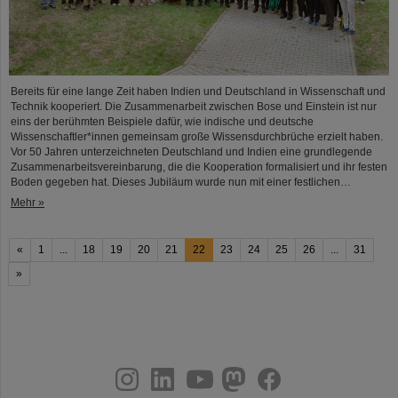
Bereits für eine lange Zeit haben Indien und Deutschland in Wissenschaft und
Technik kooperiert. Die Zusammenarbeit zwischen Bose und Einstein ist nur
eins der berühmten Beispiele dafür, wie indische und deutsche
Wissenschaftler*innen gemeinsam große Wissensdurchbrüche erzielt haben.
Vor 50 Jahren unterzeichneten Deutschland und Indien eine grundlegende
Zusammenarbeitsvereinbarung, die die Kooperation formalisiert und ihr festen
Boden gegeben hat. Dieses Jubiläum wurde nun mit einer festlichen…
Mehr »
«
1
...
18
19
20
21
22
23
24
25
26
...
31
»
instagram
linkedin
youtube
helmholtz.social
facebook