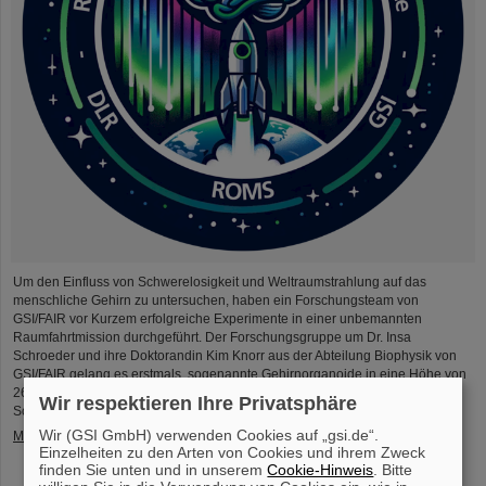
Um den Einfluss von Schwerelosigkeit und Weltraumstrahlung auf das
menschliche Gehirn zu untersuchen, haben ein Forschungsteam von
GSI/FAIR vor Kurzem erfolgreiche Experimente in einer unbemannten
Raumfahrtmission durchgeführt. Der Forschungsgruppe um Dr. Insa
Schroeder und ihre Doktorandin Kim Knorr aus der Abteilung Biophysik von
GSI/FAIR gelang es erstmals, sogenannte Gehirnorganoide in eine Höhe von
265 Kilometern zu schicken und sie rund sechseinhalb Minuten lang realer
Wir respektieren Ihre Privatsphäre
Schwerelosigkeit…
Wir (GSI GmbH) verwenden Cookies auf „gsi.de“.
Mehr »
Einzelheiten zu den Arten von Cookies und ihrem Zweck
finden Sie unten und in unserem
Cookie-Hinweis
. Bitte