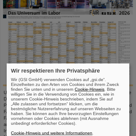
Wir respektieren Ihre Privatsphäre
Wir (GSI GmbH) verwenden Cookies auf „gsi.de“.
Einzelheiten zu den Arten von Cookies und ihrem Zweck
finden Sie unten und in unserem
Cookie-Hinweis
. Bitte
Unser großformatiger DIN-A2-Kalender bietet eine übersichtliche
willigen Sie in die Verwendung von Cookies ein, wie in
Darstellung aller Feiertage und Schulferien sowie ausreichend
unserem Cookie-Hinweis beschrieben, indem Sie auf
„Alle zulassen und fortsetzen“ klicken, um die
Platz für persönliche Notizen. Mit attraktiven Bildern von GSI und
bestmögliche Nutzererfahrung auf unseren Webseiten zu
FAIR ist er ein praktischer Begleiter durchs ganze Jahr. GSI- und
haben. Sie können auch Ihre bevorzugten Einstellungen
FAIR-Mitarbeitende können den Kalender direkt im Foyer oder
vornehmen oder Cookies ablehnen (mit Ausnahme
unbedingt erforderlicher Cookies).
am Empfang in der Borsigstraße abholen. Externe
Interessent*innen erhalten ihn per Post: Bitte senden Sie eine E-
Cookie-Hinweis und weitere Informationen
.