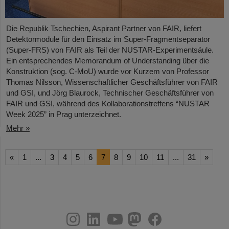
Die Republik Tschechien, Aspirant Partner von FAIR, liefert
Detektormodule für den Einsatz im Super-Fragmentseparator
(Super-FRS) von FAIR als Teil der NUSTAR-Experimentsäule.
Ein entsprechendes Memorandum of Understanding über die
Konstruktion (sog. C-MoU) wurde vor Kurzem von Professor
Thomas Nilsson, Wissenschaftlicher Geschäftsführer von FAIR
und GSI, und Jörg Blaurock, Technischer Geschäftsführer von
FAIR und GSI, während des Kollaborationstreffens “NUSTAR
Week 2025” in Prag unterzeichnet.
Mehr »
«
1
...
3
4
5
6
7
8
9
10
11
...
31
»
instagram
linkedin
youtube
helmholtz.social
facebook