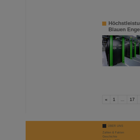
Höchstleist
Blauen Enge
«
1
...
17
ÜBER UNS
Zahlen & Fakten
Geschichte