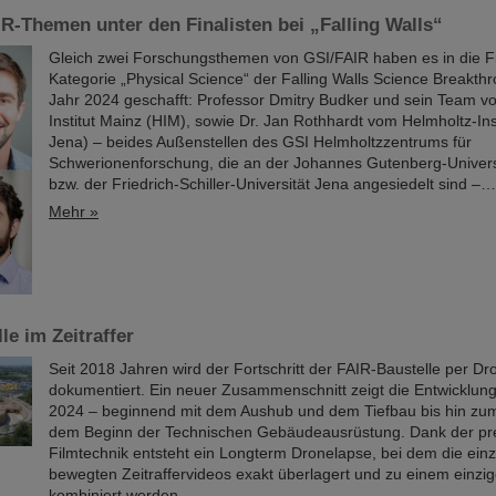
R-Themen unter den Finalisten bei „Falling Walls“
Gleich zwei Forschungsthemen von GSI/FAIR haben es in die Fi
Kategorie „Physical Science“ der Falling Walls Science Breakth
Jahr 2024 geschafft: Professor Dmitry Budker und sein Team v
Institut Mainz (HIM), sowie Dr. Jan Rothhardt vom Helmholtz-Ins
Jena) – beides Außenstellen des GSI Helmholtzzentrums für
Schwerionenforschung, die an der Johannes Gutenberg-Universi
bzw. der Friedrich-Schiller-Universität Jena angesiedelt sind –…
Mehr »
le im Zeitraffer
Seit 2018 Jahren wird der Fortschritt der FAIR-Baustelle per D
dokumentiert. Ein neuer Zusammenschnitt zeigt die Entwicklung
2024 – beginnend mit dem Aushub und dem Tiefbau bis hin z
dem Beginn der Technischen Gebäudeausrüstung. Dank der pr
Filmtechnik entsteht ein Longterm Dronelapse, bei dem die einz
bewegten Zeitraffervideos exakt überlagert und zu einem einzi
kombiniert werden.