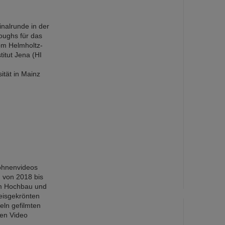
nalrunde in der
roughs für das
om Helmholtz-
titut Jena (HI
tät in Mainz
rohnenvideos
 von 2018 bis
um Hochbau und
eisgekrönten
eln gefilmten
gen Video