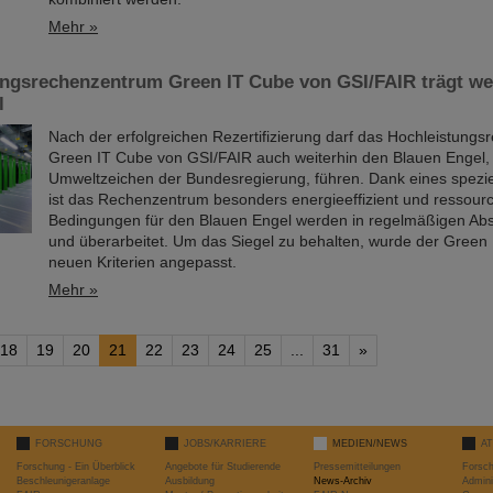
Mehr »
ungsrechenzentrum Green IT Cube von GSI/FAIR trägt we
l
Nach der erfolgreichen Rezertifizierung darf das Hochleistung
Green IT Cube von GSI/FAIR auch weiterhin den Blauen Engel,
Umweltzeichen der Bundesregierung, führen. Dank eines spezi
ist das Rechenzentrum besonders energieeffizient und ressou
Bedingungen für den Blauen Engel werden in regelmäßigen Abs
und überarbeitet. Um das Siegel zu behalten, wurde der Green
neuen Kriterien angepasst.
Mehr »
18
19
20
21
22
23
24
25
...
31
»
FORSCHUNG
JOBS/KARRIERE
MEDIEN/NEWS
A
Forschung - Ein Überblick
Angebote für Studierende
Pressemitteilungen
Forsc
Beschleunigeranlage
Ausbildung
News-Archiv
Admini