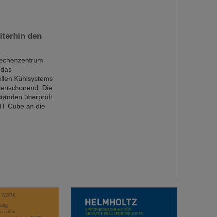
iterhin den
srechenzentrum
 das
ellen Kühlsystems
rcenschonend. Die
tänden überprüft
 IT Cube an die
T WORK
hung
stration