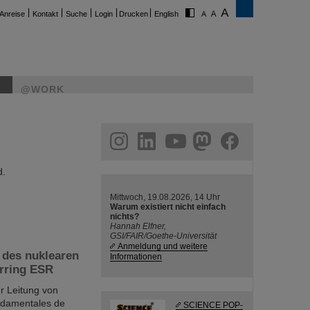
Anreise
Kontakt
Suche
Login
Drucken
English
@WORK
ram
linkedin
youtube
helmholtz.social
facebook
d.
Mittwoch, 19.08.2026, 14 Uhr
Warum existiert nicht einfach
nichts?
Hannah Elfner,
GSI/FAIR/Goethe-Universität
Anmeldung und weitere
 des nuklearen
Informationen
rring ESR
r Leitung von
ondamentales de
SCIENCE POP-