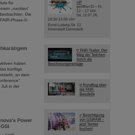
tuts für
UP
geöffnet Di – Fr,
einem „nackten“
12 – 17 Uhr
 beobachten. Die
Sa, 11.07.26,
10:30-16:00 Uhr
FAIR-Phase-0-
Ernst-Ludwig-Str. 22
Innenstadt Darmstadt
chkarätigem
FAIR-Trailer: Der
Weg der Teilchen
durch die
ektiven haben
Beschleunigeranlage
as künftige
ntsteht, an dem
Conference“
Rundflug über
Juli in der
die FAIR-
Baustelle
Besichtigung
rnova's Power
von GSI/FAIR –
jetzt Termin
 GSI
buchen!