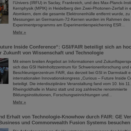
l’Univers (IRFU) in Saclay, Frankreich, und des Max-Planck-Insti
Kernphysik (MPIK) in Heidelberg den Zwei-Photonen-Zerfall in 
Atomkern, dem die gesamte Elektronenhülle entfernt wurde, zu
Messungen an Germanium-72-Kernen wurden im Rahmen des 
Experimentprogramms am Experimentierspeicherring ESR…
Mehr »
uture Inside Conference“: GSI/FAIR beteiligt sich an ho
r Zukunft von Wissenschaft und Technologie
Mit einem breiten Angebot an Informationen und Zukunftspersp
sich das GSI Helmholtzzentrum für Schwerionenforschung und d
Beschleunigerzentrum FAIR, das derzeit bei GSI in Darmstadt e
internationalen Innovationskongress „Curious – Future Inside 
beteiligt. Die interdisziplinäre Veranstaltung fand vom 10. bis 11. 
Rheingoldhalle in Mainz statt und zog zahlreiche renommierte
Bildungsinstitutionen, Forschungseinrichtungen und...
Mehr »
nd Erhalt von Technologie-Knowhow durch FAIR: GE Ve
Business und Commonwealth Fusion Systems besuchen