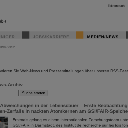
Telefonbuch
UNIGER
JOBS/KARRIERE
MEDIEN/NEWS
News-Archiv
instag
nieren Sie Web-News und Pressemitteilungen über unseren RSS-Fee
ws-Archiv
 Abweichungen in der Lebensdauer – Erste Beobachtung
en-Zerfalls in nackten Atomkernen am GSI/FAIR-Speiche
Erstmals gelang es einem internationalen Forschungsteam unte
GSI/FAIR in Darmstadt, des Institut de recherche sur les lois f