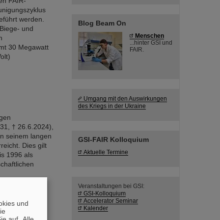
en FAIR-
unigungszyklus
eführt werden.
Blog Beam On
 Biege- und
Menschen
n
...hinter GSI und
amt 30 Megawatt
FAIR.
olt)
Umgang mit den Auswirkungen
des Kriegs in der Ukraine
igen
931, † 26.6.2024),
 in seinem langen
GSI-FAIR Kolloquium
icht. Dies gilt
Aktuelle Termine
is 1996 als
chaftlichen
Veranstaltungen bei GSI:
GSI-Kolloquium
Accelerator Seminar
okies und
Kalender
die
e auf „Alle