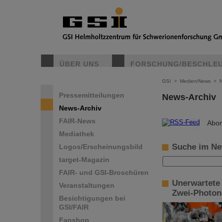
ÜBER UNS
FORSCHUNG/BESCHLE
GSI
>
Medien/News
>
Pressemitteilungen
News-Archiv
News-Archiv
FAIR-News
©
Abon
Mediathek
Suche im Ne
Logos/Erscheinungsbild
target-Magazin
FAIR- und GSI-Broschüren
Unerwartete
Veranstaltungen
Zwei-Photon
Besichtigungen bei
GSI/FAIR
Fanshop