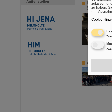
Außenstellen
Inbetriebna
zulassen und
zu haben. Si
(HELIAC) mi
(mit Ausnahm
Cookie-Hinwe
Ess
Zwe
Ma
Zwe
Wiederwahl 