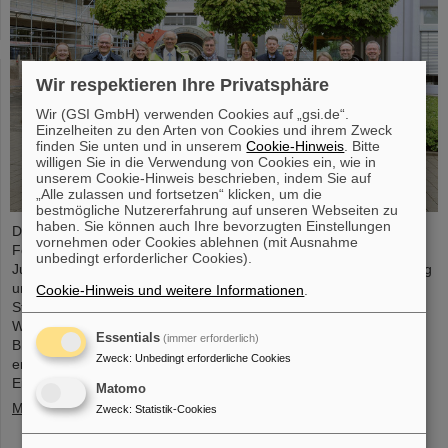
Wir respektieren Ihre Privatsphäre
Wir (GSI GmbH) verwenden Cookies auf „gsi.de“.
Einzelheiten zu den Arten von Cookies und ihrem Zweck
finden Sie unten und in unserem
Cookie-Hinweis
. Bitte
willigen Sie in die Verwendung von Cookies ein, wie in
unserem Cookie-Hinweis beschrieben, indem Sie auf
„Alle zulassen und fortsetzen“ klicken, um die
bestmögliche Nutzererfahrung auf unseren Webseiten zu
haben. Sie können auch Ihre bevorzugten Einstellungen
Der Fortschritt des FAIR-Projekts und die aktuellen
vornehmen oder Cookies ablehnen (mit Ausnahme
Forschungsaktivitäten standen im Mittelpunkt eines Besuchs von
unbedingt erforderlicher Cookies).
Judith Pirscher, Staatssekretärin im Bundesministerium für Bildung
und Forschung (BMBF), auf dem GSI/FAIR-Campus. Die
Cookie-Hinweis und weitere Informationen
.
Staatssekretärin wurde von Professor Paolo Giubellino,
Wissenschaftlicher Geschäftsführer von GSI und FAIR, und Jörg
Essentials
(immer erforderlich)
Blaurock, Technischer Geschäftsführer von GSI und FAIR,
Zweck
:
Unbedingt erforderliche Cookies
empfangen. Bei ihrem Besuch erhielt sie einen umfassenden
Einblick über die wissenschaftlichen…
Matomo
Mehr »
Zweck
:
Statistik-Cookies