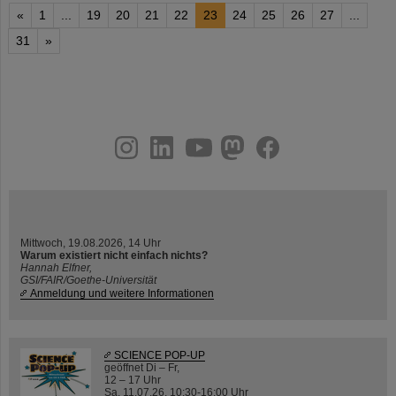
«
1
...
19
20
21
22
23
24
25
26
27
...
31
»
instagram
linkedin
youtube
helmholtz.social
facebook
Mittwoch, 19.08.2026, 14 Uhr
Warum existiert nicht einfach nichts?
Hannah Elfner,
GSI/FAIR/Goethe-Universität
Anmeldung und weitere Informationen
SCIENCE POP-UP
geöffnet Di – Fr,
12 – 17 Uhr
Sa, 11.07.26, 10:30-16:00 Uhr