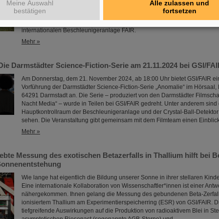
Meine Auswahl
Alle zulassen und
GSI/FAIR-Campus. In Rundgängen durch die Forschungsanlagen erhielten
bestätigen
fortsetzen
spannende Einblicke in die aktuelle physikalische Forschung, erkundeten
GSI-Teilchenbeschleuniger und -Experimente und informierten sich über 
internationalen Beschleunigeranlage FAIR.
Mehr »
e Darmstädter Science-Fiction-Serie am 21.11.2024 bei GSI/FAI
Am Donnerstag, dem 21. November 2024, ab 18:00 Uhr bietet GSI/FAIR ein
Vorführung der Darmstädter Science-Fiction-Serie „Anomalie“ im Hörsaal, 
64291 Darmstadt an. Die Serie – produziert von den Darmstädter Filmsch
Nacht Media“ – wurde in Teilen bei GSI/FAIR gedreht. Unter anderem sind
Hauptkontrollraum der Beschleunigeranlage und der Crystal-Ball-Detektor
sehen. Die Veranstaltung gibt gemeinsam mit dem Filmteam einen Einblic
Mehr »
ebte Messung des exotischen Betazerfalls in Thallium hilft bei
 Sonnenentstehung
Wie lange hat eigentlich die Bildung unserer Sonne in ihrer stellaren Kin
Eine internationale Kollaboration von Wissenschaftler*innen ist einer Antw
nähergekommen. Ihnen gelang die Messung des gebundenen Beta-Zerfalls
ionisiertem Thallium am Experimentierspeicherring (ESR) von GSI/FAIR. 
tiefgreifende Auswirkungen auf die Produktion von radioaktivem Blei in S