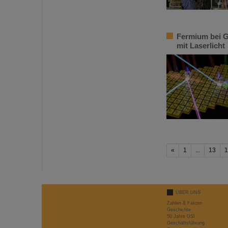
Fermium bei G
mit Laserlicht
«
1
...
13
1
ÜBER UNS
Zahlen & Fakten
Geschichte
50 Jahre GSI
Geschäftsführung