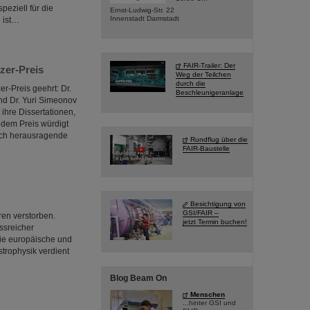
eziell für die
Ernst-Ludwig-Str. 22
Innenstadt Darmstadt
 ist…
FAIR-Trailer: Der
zer-Preis
Weg der Teilchen
durch die
r-Preis geehrt: Dr.
Beschleunigeranlage
nd Dr. Yuri Simeonov
 ihre Dissertationen,
t dem Preis würdigt
lich herausragende
Rundflug über die
FAIR-Baustelle
Besichtigung von
GSI/FAIR –
ren verstorben.
jetzt Termin buchen!
ssreicher
die europäische und
trophysik verdient
Blog Beam On
Menschen
...hinter GSI und