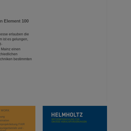
n Element 100
esse erlauben die
 ist es gelungen,
R-
 Mainz einen
chiedlichen
echniken bestimmten
T WORK
hung
stration
projektleitung FAIR
eunigerbetrieb und -
klung