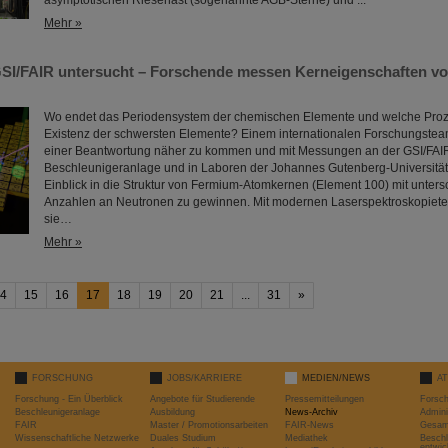
asymptotischen Riesenast (sogenannte AGB-Sterne) und ...
Mehr »
SI/FAIR untersucht – Forschende messen Kerneigenschaften vo
Wo endet das Periodensystem der chemischen Elemente und welche Proz
Existenz der schwersten Elemente? Einem internationalen Forschungsteam
einer Beantwortung näher zu kommen und mit Messungen an der GSI/FAI
Beschleunigeranlage und in Laboren der Johannes Gutenberg-Universität
Einblick in die Struktur von Fermium-Atomkernen (Element 100) mit unters
Anzahlen an Neutronen zu gewinnen. Mit modernen Laserspektroskopiet
sie…
Mehr »
4
15
16
17
18
19
20
21
...
31
»
FORSCHUNG
JOBS/KARRIERE
MEDIEN/NEWS
A
Forschung - Ein Überblick
Angebote für Studierende
Pressemitteilungen
Forsc
Beschleunigeranlage
Ausbildung
News-Archiv
Admini
FAIR
Master / Promotionsarbeiten
FAIR-News
Gesamt
Wissenschaftliche Netzwerke
Duales Studium
Mediathek
Beschl
entwic