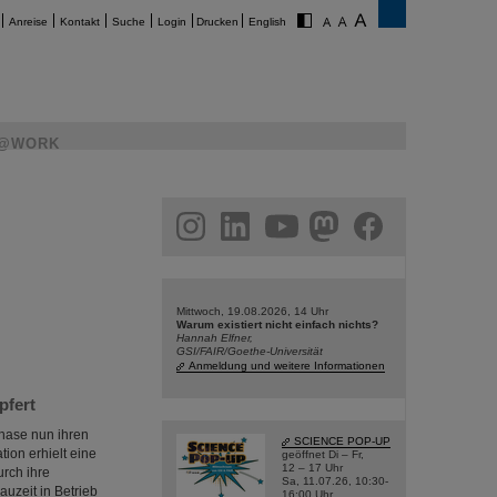
Anreise
Kontakt
Suche
Login
Drucken
English
@WORK
am
linkedin
youtube
helmholtz.social
facebook
Mittwoch, 19.08.2026, 14 Uhr
Warum existiert nicht einfach nichts?
Hannah Elfner,
GSI/FAIR/Goethe-Universität
Anmeldung und weitere Informationen
pfert
phase nun ihren
SCIENCE POP-UP
ion erhielt eine
geöffnet Di – Fr,
12 – 17 Uhr
rch ihre
Sa, 11.07.26, 10:30-
uzeit in Betrieb
16:00 Uhr