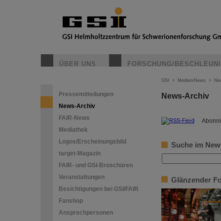
ÜBER UNS
FORSCHUNG/BESCHLEUN
GSI
>
Medien/News
>
Ne
Pressemitteilungen
News-Archiv
News-Archiv
FAIR-News
©
Abonni
Mediathek
Logos/Erscheinungsbild
Suche im New
target-Magazin
FAIR- und GSI-Broschüren
Veranstaltungen
Glänzender For
Besichtigungen bei GSI/FAIR
Fanshop
Ansprechpersonen