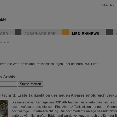
Telefonbuch
IGER
JOBS/KARRIERE
MEDIEN/NEWS
ws-Archiv
instagr
eren Sie Web-News und Pressemitteilungen über unseren RSS-Feed.
s-Archiv
tschritt: Erste Tanksektion des neuen Alvarez erfolgreich verku
Die neue Galvanikanlage von GSI/FAIR hat nach einer erfolgreichen Test
ersten Auftrag abgeschlossen: Eine Alvarez-Tanksektion der neuen Generat
hochwertige Kupferbeschichtung. Die hochmoderne Anlage beeindruckt du
außergewöhnlich großen Bäder und wurde vor kurzem nach dreijähriger Ba