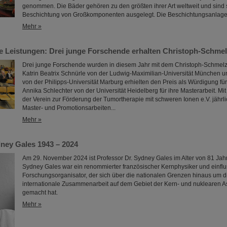
genommen. Die Bäder gehören zu den größten ihrer Art weltweit und sind sp
Beschichtung von Großkomponenten ausgelegt. Die Beschichtungsanlage
Mehr »
 Leistungen: Drei junge Forschende erhalten Christoph-Schmel
Drei junge Forschende wurden in diesem Jahr mit dem Christoph-Schmelze
Katrin Beatrix Schnürle von der Ludwig-Maximilian-Universität München u
von der Philipps-Universität Marburg erhielten den Preis als Würdigung für
Annika Schlechter von der Universität Heidelberg für ihre Masterarbeit. Mi
der Verein zur Förderung der Tumortherapie mit schweren Ionen e.V. jähr
Master- und Promotionsarbeiten...
Mehr »
ney Gales 1943 – 2024
Am 29. November 2024 ist Professor Dr. Sydney Gales im Alter von 81 Jah
Sydney Gales war ein renommierter französischer Kernphysiker und einflu
Forschungsorganisator, der sich über die nationalen Grenzen hinaus um 
internationale Zusammenarbeit auf dem Gebiet der Kern- und nuklearen As
gemacht hat.
Mehr »