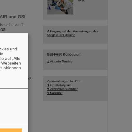
FAIR.
FAIR und GSI
lsson hat am 1.
 GSI
Umgang mit den Auswirkungen des
iproton und Ion
Kriegs in der Ukraine
fahrung und
ssenschaftliche
okies und
die
GSI-FAIR Kolloquium
e auf „Alle
Aktuelle Termine
n Webseiten
es ablehnen
roßformatige DIN-A2-
Veranstaltungen bei GSI:
ge und Schulferien
GSI-Kolloquium
 Bildern von GSI
Accelerator Seminar
Kalender
ag, den 23.
Physics“ den