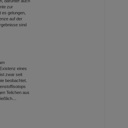
n, darunter auch
nte zur
t es gelungen,
enze auf der
rgebnisse sind
 am
Existenz eines
st zwar seit
nie beobachtet.
nstoffisotops
gen Teilchen aus
ließlich…