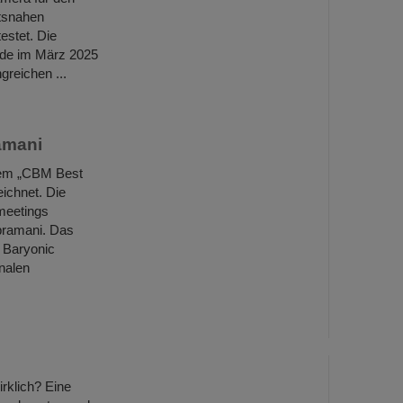
ätsnahen
estet. Die
rde im März 2025
reichen ...
amani
dem „CBM Best
ichnet. Die
meetings
bramani. Das
 Baryonic
onalen
irklich? Eine