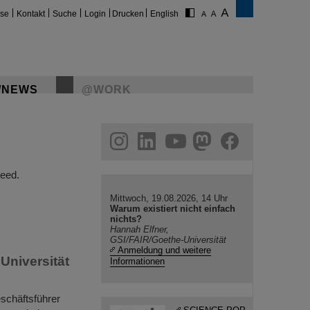
ise
Kontakt
Suche
Login
Drucken
English
/NEWS
@WORK
gram
linkedin
youtube
helmholtz.social
facebook
eed.
Mittwoch, 19.08.2026, 14 Uhr
Warum existiert nicht einfach
nichts?
Hannah Elfner,
GSI/FAIR/Goethe-Universität
Anmeldung und weitere
Universität
Informationen
schäftsführer