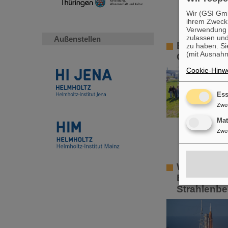
Wir (GSI Gmb
ihrem Zweck
Verwendung v
zulassen und
Außenstellen
Begeisteru
zu haben. Si
(mit Ausnahm
Girls’Day 
Cookie-Hinwe
Ess
Zwe
Ma
Zwe
Wichtiger 
Erfolgreic
Strahlenb