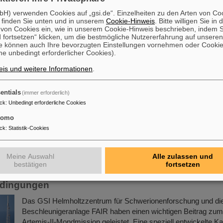
entschlüsseln.
H) verwenden Cookies auf „gsi.de“. Einzelheiten zu den Arten von Co
Mehr »
 finden Sie unten und in unserem
Cookie-Hinweis
. Bitte willigen Sie in 
on Cookies ein, wie in unserem Cookie-Hinweis beschrieben, indem Si
 fortsetzen“ klicken, um die bestmögliche Nutzererfahrung auf unsere
ng für die Forschung – 69 Mädchen erkunden G
e können auch Ihre bevorzugten Einstellungen vornehmen oder Cooki
e unbedingt erforderlicher Cookies).
2026
is und weitere Informationen
.
Auch in diesem Jahr erfreute sich der Girls’Day bei GSI/FAIR
enormen Zuspruchs. 69 Schülerinnen im Alter zwischen elf u
nahmen teil und erkundeten das internationale Forschungszen
entials
(immer erforderlich)
Beschleunigeranlagen und Experimente sowie die technische I
ck
:
Unbedingt erforderliche Cookies
Girls’Day ist ein bundesweiter Aktionstag bei dem Mädchen e
tomo
Berufe kennenzulernen, in denen bisher nur wenige Frauen ver
ck
:
Statistik-Cookies
Mehr »
Meine Auswahl
Alle zulassen und
Beitrag von GSI/FAIR zur Artemis-II-Mondmission 
bestätigen
fortsetzen
her Test einer Weltraumkamera unter kosmischen
edingungen
Das GSI Helmholtzzentrum für Schwerionenforschung und die 
Beschleunigeranlage FAIR haben einen wichtigen Beitrag zum 
Artemis-II-Mondmission geleistet. Eine speziell entwickelte K