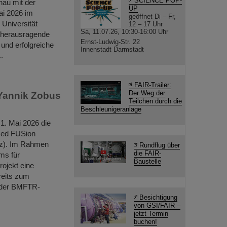
SCIENCE POP-
hau mit der
UP
ai 2026 im
geöffnet Di – Fr,
Universität
12 – 17 Uhr
Sa, 11.07.26, 10:30-16:00 Uhr
s herausragende
Ernst-Ludwig-Str. 22
 und erfolgreiche
Innenstadt Darmstadt
.
FAIR-Trailer:
Der Weg der
 Yannik Zobus
Teilchen durch die
Beschleunigeranlage
 1. Mai 2026 die
ced FUSion
enz). Im Rahmen
Rundflug über
die FAIR-
ms für
Baustelle
ojekt eine
reits zum
n der BMFTR-
Besichtigung
von GSI/FAIR –
jetzt Termin
buchen!