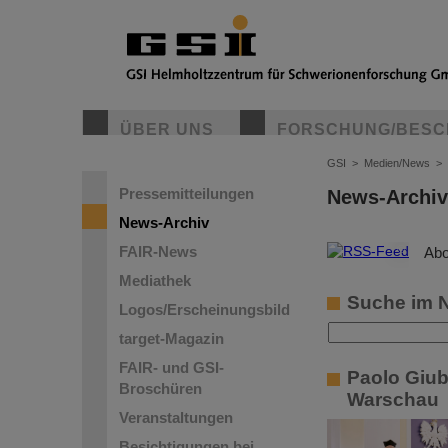
ÜBER UNS
FORSCHUNG/BESC
GSI
>
Medien/News
>
Pressemitteilungen
News-Archiv
News-Archiv
FAIR-News
©
Abo
Mediathek
Suche im 
Logos/Erscheinungsbild
target-Magazin
FAIR- und GSI-
Paolo Giub
Broschüren
Warschau
Veranstaltungen
Besichtigungen bei