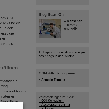
Blog Beam On
C am GSI
Menschen
2026 sind die
...hinter GSI
. In den
und FAIR.
ierzu die
inen
ranks als
Umgang mit den Auswirkungen
des Kriegs in der Ukraine
röffnen
GSI-FAIR Kolloquium
Aktuelle Termine
rmstadt ein
rring
 Kernreaktionen
on Sternen
Veranstaltungen bei GSI:
GSI-Kolloquium
e Grundlage, um
Accelerator Seminar
uer zu
Kalender