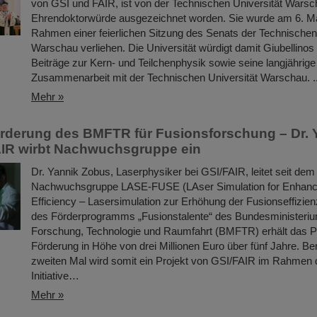
von GSI und FAIR, ist von der Technischen Universität Warsc
Ehrendoktorwürde ausgezeichnet worden. Sie wurde am 6. M
Rahmen einer feierlichen Sitzung des Senats der Technischen 
Warschau verliehen. Die Universität würdigt damit Giubellino
Beiträge zur Kern- und Teilchenphysik sowie seine langjährige
Zusammenarbeit mit der Technischen Universität Warschau. ..
Mehr »
örderung des BMFTR für Fusionsforschung – Dr.
AIR wirbt Nachwuchsgruppe ein
Dr. Yannik Zobus, Laserphysiker bei GSI/FAIR, leitet seit dem
Nachwuchsgruppe LASE-FUSE (LAser Simulation for Enhan
Efficiency – Lasersimulation zur Erhöhung der Fusionseffizi
des Förderprogramms „Fusionstalente“ des Bundesministeriu
Forschung, Technologie und Raumfahrt (BMFTR) erhält das Pr
Förderung in Höhe von drei Millionen Euro über fünf Jahre. Be
zweiten Mal wird somit ein Projekt von GSI/FAIR im Rahme
Initiative…
Mehr »