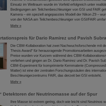
Einsatz im Weltraum wurde im Vorfeld erfolgreich unter realit
Bedingungen am Teilchenbeschleuniger von GSI und FAIR get
Kamera – ein speziell angepasstes Modell der Nikon Z9 – wu
von der NASA am Teilchenbeschleuniger von GSI/FAIR umfang
Mehr »
tationspreis für Dario Ramirez und Pavish Subr
Die CBM-Kollaboration hat zwei Nachwuchsforschende mit 
Thesis Award“ für herausragende Promotionsarbeiten ausgeze
Preise wurden vor Kurzem während des CBM-Kollaborations
verliehen und gingen an Dr. Dario Ramirez und Dr. Pavish Su
CBM-Experiment für komprimierte Kernmaterie (Compressed
Matter) ist eine der zentralen Forschungssäulen des internati
Beschleunigerzentrums FAIR, das derzeit bei GSI entsteht.
Mehr »
n“ Detektoren der Neutrinomasse auf der Spur
Ihre Masse ist extrem gering, doch wie leicht sind Neutrinos w