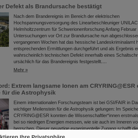
r Defekt als Brandursache bestätigt
Nach dem Brandereignis im Bereich der elektrischen
Hochspannungsversorgung des Linearbeschleuniger UNILA
Helmholtzzentrum für Schwerionenforschung Anfang Februar 
Untersuchungen vor Ort zur Brandursache nun abgeschlossen
vergangenen Wochen hat das hessische Landeskriminalamt h
entsprechenden Ermittlungen durchgeführt und als Ergebnis e
wahrscheinlich technischen Defekt innerhalb eines Schaltsch
ursächlich für das Brandereignis festgestellt.…
Mehr »
ord: Extrem langsame Ionen am CRYRING@ESR e
für die Astrophysik
Einem internationalen Forschungsteam ist bei GSI/FAIR in Da
wichtiger Meilenstein für die Astrophysik gelungen: Im Speiche
CRYRING@ESR konnten die Wissenschaftler*innen erstmals
bei so niedrigen Energien messen, wie sie auch im Inneren v
herrschen. Dieser neuartige experimentelle Zugang schafft di
die Entstehung der Elemente im Universum künftig noch gena
ktieren Ihre Privatsphäre