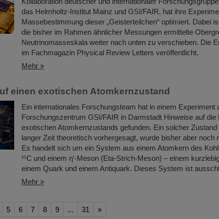
Kollaboration deutscher und internationaler Forschungsgruppe
das Helmholtz-Institut Mainz und GSI/FAIR, hat ihre Experime
Massebestimmung dieser „Geisterteilchen“ optimiert. Dabei is
die bisher im Rahmen ähnlicher Messungen ermittelte Obergr
Neutrinomasseskala weiter nach unten zu verschieben. Die E
im Fachmagazin Physical Review Letters veröffentlicht.
Mehr »
uf einen exotischen Atomkernzustand
Ein internationales Forschungsteam hat in einem Experiment
Forschungszentrum GSI/FAIR in Darmstadt Hinweise auf die 
exotischen Atomkernzustands gefunden. Ein solcher Zustand i
langer Zeit theoretisch vorhergesagt, wurde bisher aber noch 
Es handelt sich um ein System aus einem Atomkern des Kohle
¹¹C und einem η′‑Meson (Eta-Strich-Meson) – einem kurzlebi
einem Quark und einem Antiquark. Dieses System ist aussch
Mehr »
5
6
7
8
9
...
31
»