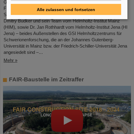
Gleich zwei Forschungsthemen von GSI/FAIR haben es in die
Finalrunde in der Kategorie „Physical Science“ der Falling Walls
Alle zulassen und fortsetzen
Science Breakthroughs für das Jahr 2024 geschafft: Professor
Dmitry Budker und sein Team vom Helmholtz-Institut Mainz
(HIM), sowie Dr. Jan Rothhardt vom Helmholtz-Institut Jena (HI
Jena) – beides Außenstellen des GSI Helmholtzzentrums für
Schwerionenforschung, die an der Johannes Gutenberg-
Universität in Mainz bzw. der Friedrich-Schiller-Universität Jena
angesiedelt sind –…
Mehr »
FAIR-Baustelle im Zeitraffer