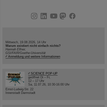
instagram
linkedin
youtube
helmholtz.social
facebook
Mittwoch, 19.08.2026, 14 Uhr
Warum existiert nicht einfach nichts?
Hannah Elfner,
GSI/FAIR/Goethe-Universität
Anmeldung und weitere Informationen
SCIENCE POP-UP
geöffnet Di – Fr,
12 – 17 Uhr
Sa, 11.07.26, 10:30-16:00 Uhr
Ernst-Ludwig-Str. 22
Innenstadt Darmstadt