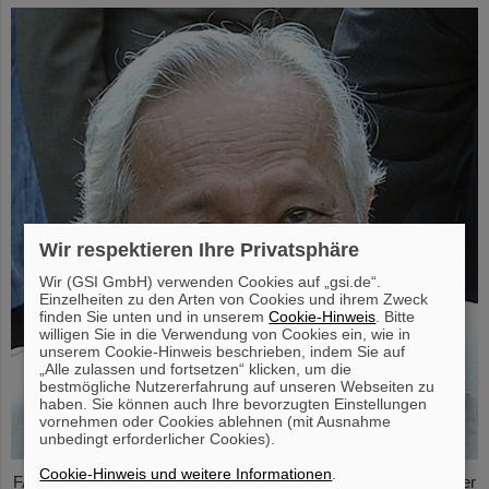
Wir respektieren Ihre Privatsphäre
Wir (GSI GmbH) verwenden Cookies auf „gsi.de“.
Einzelheiten zu den Arten von Cookies und ihrem Zweck
finden Sie unten und in unserem
Cookie-Hinweis
. Bitte
willigen Sie in die Verwendung von Cookies ein, wie in
unserem Cookie-Hinweis beschrieben, indem Sie auf
„Alle zulassen und fortsetzen“ klicken, um die
bestmögliche Nutzererfahrung auf unseren Webseiten zu
haben. Sie können auch Ihre bevorzugten Einstellungen
vornehmen oder Cookies ablehnen (mit Ausnahme
unbedingt erforderlicher Cookies).
Cookie-Hinweis und weitere Informationen
.
FAIR und GSI trauern um einen herausragenden Wissenschaftler