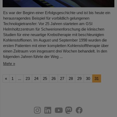
Es war der Beginn einer Erfolgsgeschichte und ist bis heute ein
herausragendes Beispiel für vorbildlich gelungenen
Technologietransfer: Vor 25 Jahren starteten am GSI
Helmholtzzentrum für Schwerionenforschung die klinischen
Studien für eine neuartige Krebstherapie mit beschleunigten
Kohlenstoffionen. Im August und September 1998 wurden die
ersten Patienten mit einer kompletten Kohlenstofftherapie über
einen Zeitraum von insgesamt drei Wochen behandelt. In den
folgenden Jahren führte der Weg ...
Mehr »
«
1
...
23
24
25
26
27
28
29
30
31
instagram
linkedin
youtube
helmholtz.social
facebook