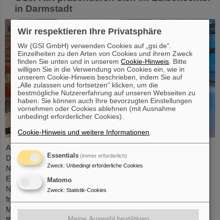
in Darmstadt
Wir respektieren Ihre Privatsphäre
Wir (GSI GmbH) verwenden Cookies auf „gsi.de“.
Einzelheiten zu den Arten von Cookies und ihrem Zweck
finden Sie unten und in unserem
Cookie-Hinweis
. Bitte
willigen Sie in die Verwendung von Cookies ein, wie in
unserem Cookie-Hinweis beschrieben, indem Sie auf
„Alle zulassen und fortsetzen“ klicken, um die
bestmögliche Nutzererfahrung auf unseren Webseiten zu
haben. Sie können auch Ihre bevorzugten Einstellungen
vornehmen oder Cookies ablehnen (mit Ausnahme
unbedingt erforderlicher Cookies).
Cookie-Hinweis und weitere Informationen
.
Anlässlich des Geburtsdatums des chemischen Elements
Essentials
(immer erforderlich)
Darmstadtium präsentierten sich GSI/FAIR vom 7. bis 9.
Zweck
:
Unbedingt erforderliche Cookies
November 2023 mit einem Informationsstand im
Einkaufszentrum Luisencenter im Herzen von Darmstadt. Die
Matomo
Nachfrage war enorm, der Stand an allen drei Tagen stark
Zweck
:
Statistik-Cookies
frequentiert. Die großen und kleinen Gäste erwarteten zwei
Mitmach-Experimente, mit denen sich der
Meine Auswahl bestätigen
Beschleunigungsprozess und auch die Fusion zweier Elemente