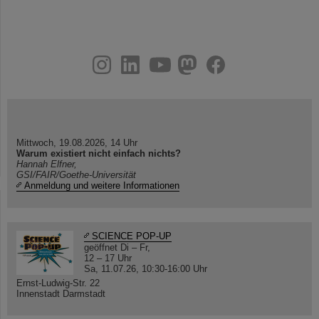
instagram
linkedin
youtube
helmholtz.social
facebook
Mittwoch, 19.08.2026, 14 Uhr
Warum existiert nicht einfach nichts?
Hannah Elfner,
GSI/FAIR/Goethe-Universität
Anmeldung und weitere Informationen
SCIENCE POP-UP
geöffnet Di – Fr,
12 – 17 Uhr
Sa, 11.07.26, 10:30-16:00 Uhr
Ernst-Ludwig-Str. 22
Innenstadt Darmstadt