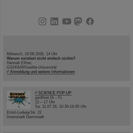
instagram
linkedin
youtube
helmholtz.social
facebook
Mittwoch, 19.08.2026, 14 Uhr
Warum existiert nicht einfach nichts?
Hannah Elfner,
GSI/FAIR/Goethe-Universität
Anmeldung und weitere Informationen
SCIENCE POP-UP
geöffnet Di – Fr,
12 – 17 Uhr
Sa, 11.07.26, 10:30-16:00 Uhr
Ernst-Ludwig-Str. 22
Innenstadt Darmstadt