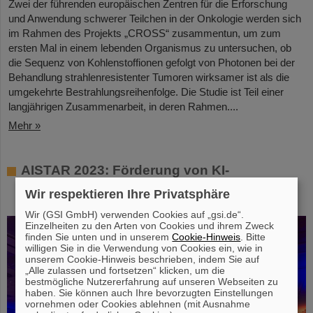
Zwei der führenden europäischen Zentren für die Erforschung
und Anwendung schwerer Teilchen in der Onkologie werden sich
im Rahmen des Projekts „CROSS“ zusammentun, um zum
ersten Mal in einem lebenden Organismus zu untersuchen, ob
die Sequenz von Kohlenstoffionen gefolgt von Photonen bei der
Behandlung strahlenresistenter Tumoren wirksamer ist als die
umgekehrte Bestrahlungsreihenfolge. Die Studie ist Teil einer
langjährigen Zusammenarbeit, in deren Rahmen....
Mehr »
AISTAR 2023: Förderung von KI-
Fortschritten durch Zusammenarbeit und
Wir respektieren Ihre Privatsphäre
Innovation
Wir (GSI GmbH) verwenden Cookies auf „gsi.de“.
Einzelheiten zu den Arten von Cookies und ihrem Zweck
finden Sie unten und in unserem
Cookie-Hinweis
. Bitte
willigen Sie in die Verwendung von Cookies ein, wie in
unserem Cookie-Hinweis beschrieben, indem Sie auf
„Alle zulassen und fortsetzen“ klicken, um die
bestmögliche Nutzererfahrung auf unseren Webseiten zu
haben. Sie können auch Ihre bevorzugten Einstellungen
vornehmen oder Cookies ablehnen (mit Ausnahme