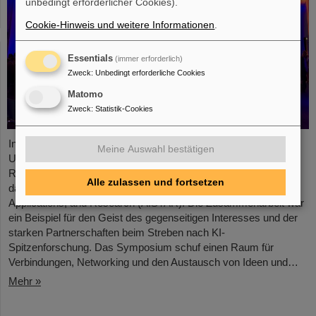
unbedingt erforderlicher Cookies).
Cookie-Hinweis und weitere Informationen
.
Essentials
(immer erforderlich)
Zweck
:
Unbedingt erforderliche Cookies
Matomo
Zweck
:
Statistik-Cookies
In Zusammenarbeit mit GSI/FAIR und der Technischen
Meine Auswahl bestätigen
Universität Darmstadt veranstaltete das Europäische
Raumfahrtkontrollzentrum (ESOC) kürzlich zum zweiten Mal
Alle zulassen und fortsetzen
das Artificial Intelligence Symposium on Technology,
Applications, and Research (AISTAR). Die Zusammenarbeit war
ein Beispiel für den Geist des gegenseitigen Interesses und der
starken Partnerschaften beim Streben nach KI-
Spitzenforschung. Das Symposium schuf einen Raum für
Verbindungen, Networking und den Austausch von Ideen und…
Mehr »